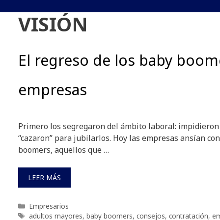
VISIÓN
El regreso de los baby boome
empresas
Primero los segregaron del ámbito laboral: impidieron 
“cazaron” para jubilarlos. Hoy las empresas ansían cont
boomers, aquellos que …
LEER MÁS
Categorías
Empresarios
Etiquetas
adultos mayores
,
baby boomers
,
consejos
,
contratación
,
em