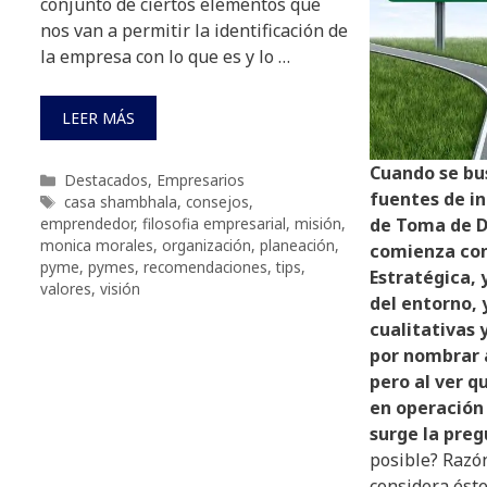
conjunto de ciertos elementos que
nos van a permitir la identificación de
la empresa con lo que es y lo …
LEER MÁS
Cuando se bus
Categorías
Destacados
,
Empresarios
fuentes de i
Etiquetas
casa shambhala
,
consejos
,
emprendedor
,
filosofia empresarial
,
misión
,
de Toma de D
monica morales
,
organización
,
planeación
,
comienza con
pyme
,
pymes
,
recomendaciones
,
tips
,
Estratégica, 
valores
,
visión
del entorno, 
cualitativas 
por nombrar 
pero al ver q
en operación y
surge la pre
posible? Razón
considera ést