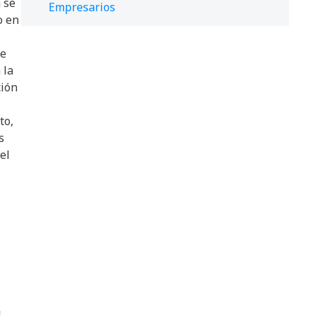
 se
Empresarios
o en
le
 la
ción
to,
s
el
s
,