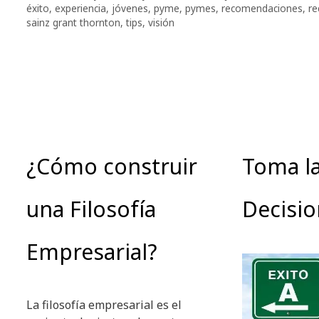
éxito
,
experiencia
,
jóvenes
,
pyme
,
pymes
,
recomendaciones
,
re
sainz grant thornton
,
tips
,
visión
¿Cómo construir
Toma l
una Filosofía
Decisi
Empresarial?
La filosofía empresarial es el