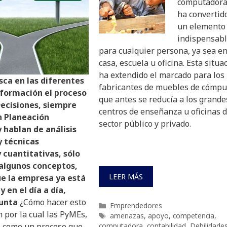
computadora
ha convertid
un elemento
indispensab
para cualquier persona, ya sea en
casa, escuela u oficina. Esta situa
ha extendido el marcado para los
ca en las diferentes
fabricantes de muebles de cómpu
nformación el proceso
que antes se reducía a los grande
ecisiones, siempre
centros de enseñanza u oficinas d
 Planeación
sector público y privado.
y hablan de análisis
y técnicas
y cuantitativas, sólo
algunos conceptos,
LEER MÁS
ue la empresa ya está
 en el día a día,
gunta
¿Cómo hacer esto
Categorías
Emprendedores
 por la cual las PyMEs,
Etiquetas
amenazas
,
apoyo
,
competencia
,
computadora
,
contabilidad
,
Debilidade
e como un proceso que