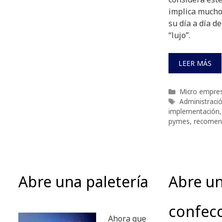
implica mucho
su día a día d
“lujo”.
LEER MÁS
Categorías
Micro empre
Etiquetas
Administraci
implementación
pymes
,
recomen
Abre una paletería
Abre u
confecc
Ahora que