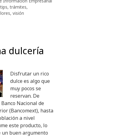
e Información Empresarial
,
tips
,
trámites
,
lores
,
visión
a dulcería
Disfrutar un rico
dulce es algo que
muy pocos se
reservan. De
l Banco Nacional de
rior (Bancomext), hasta
oblación a nivel
me este producto, lo
e un buen argumento