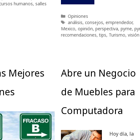
cursos humanos
,
salles
Categorías
Opiniones
Etiquetas
análisis
,
consejos
,
emprendedor
,
Mexico
,
opinión
,
perspectiva
,
pyme
,
py
recomendaciones
,
tips
,
Turismo
,
visión
as Mejores
Abre un Negocio
ones
de Muebles para
Computadora
Hoy día, la