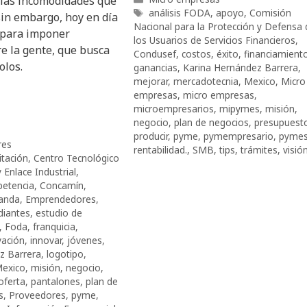
 las incomodidades que
Etiquetas
análisis FODA
,
apoyo
,
Comisión
sin embargo, hoy en día
Nacional para la Protección y Defensa 
o para imponer
los Usuarios de Servicios Financieros
,
e la gente, que busca
Condusef
,
costos
,
éxito
,
financiamient
olos.
ganancias
,
Karina Hernández Barrera
,
mejorar
,
mercadotecnia
,
Mexico
,
Micro
empresas
,
micro empresas
,
microempresarios
,
mipymes
,
misión
,
negocio
,
plan de negocios
,
presupuest
producir
,
pyme
,
pymempresario
,
pyme
res
rentabilidad.
,
SMB
,
tips
,
trámites
,
visió
itación
,
Centro Tecnológico
 Enlace Industrial
,
etencia
,
Concamín
,
anda
,
Emprendedores
,
diantes
,
estudio de
,
Foda
,
franquicia
,
vación
,
innovar
,
jóvenes
,
z Barrera
,
logotipo
,
exico
,
misión
,
negocio
,
oferta
,
pantalones
,
plan de
s
,
Proveedores
,
pyme
,