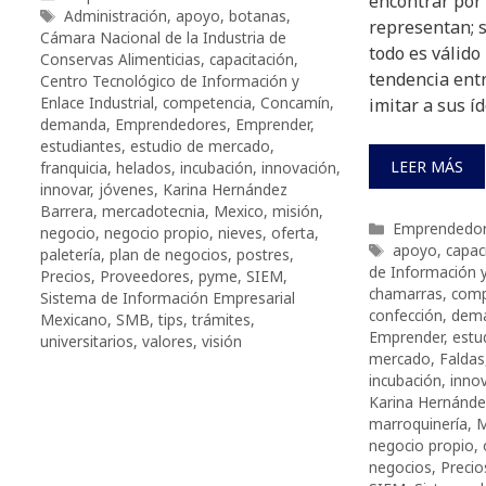
encontrar por
Etiquetas
Administración
,
apoyo
,
botanas
,
representan; 
Cámara Nacional de la Industria de
todo es válid
Conservas Alimenticias
,
capacitación
,
tendencia entr
Centro Tecnológico de Información y
Enlace Industrial
,
competencia
,
Concamín
,
imitar a sus íd
demanda
,
Emprendedores
,
Emprender
,
estudiantes
,
estudio de mercado
,
LEER MÁS
franquicia
,
helados
,
incubación
,
innovación
,
innovar
,
jóvenes
,
Karina Hernández
Barrera
,
mercadotecnia
,
Mexico
,
misión
,
Categorías
Emprendedo
negocio
,
negocio propio
,
nieves
,
oferta
,
Etiquetas
apoyo
,
capac
paletería
,
plan de negocios
,
postres
,
de Información y
Precios
,
Proveedores
,
pyme
,
SIEM
,
chamarras
,
comp
Sistema de Información Empresarial
confección
,
dem
Mexicano
,
SMB
,
tips
,
trámites
,
Emprender
,
estu
universitarios
,
valores
,
visión
mercado
,
Faldas
incubación
,
inno
Karina Hernánde
marroquinería
,
M
negocio propio
,
negocios
,
Precio