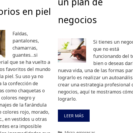
un plan de
orios en piel
negocios
Faldas,
pantalones,
Si tienes un nego
chamarras,
que no está
guantes…si
funcionando del 
rial que se ha vuelto a
bien o deseas dar
los favoritos del mundo
nueva vida, una de las formas pa
la piel. Su uso ya no
lograrlo es realizar un autoanális
a la confección de
crear una estrategia profesional 
as como chaquetas o
negocios, aquí te mostramos cóm
 colores negro y
lograrlo.
najes de la farándula
de colores rojo, morado,
LEER MÁS
c., en vestidos u otras
ntes era imposible
Categorías
Micro empresas