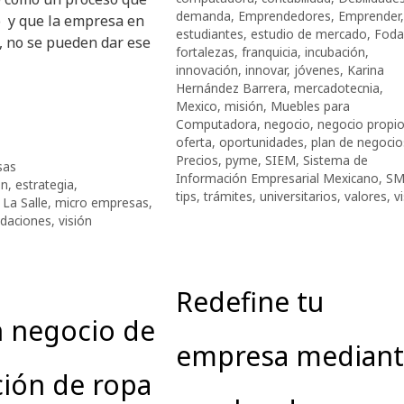
demanda
,
Emprendedores
,
Emprender
,
 y que la empresa en
estudiantes
,
estudio de mercado
,
Foda
e, no se pueden dar ese
fortalezas
,
franquicia
,
incubación
,
innovación
,
innovar
,
jóvenes
,
Karina
Hernández Barrera
,
mercadotecnia
,
Mexico
,
misión
,
Muebles para
Computadora
,
negocio
,
negocio propi
oferta
,
oportunidades
,
plan de negocio
Precios
,
pyme
,
SIEM
,
Sistema de
sas
Información Empresarial Mexicano
,
S
ón
,
estrategia
,
tips
,
trámites
,
universitarios
,
valores
,
v
,
La Salle
,
micro empresas
,
daciones
,
visión
Redefine tu
n negocio de
empresa median
ión de ropa