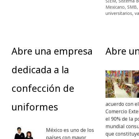
SIEM
,
Sistema d
Mexicano
,
SMB
universitarios
,
va
Abre una empresa
Abre un
dedicada a la
confección de
uniformes
acuerdo con e
Comercio Exte
el 90% de la p
mundial consu
México es uno de los
que constituy
países con mayor