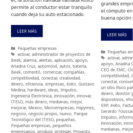
él, la solución llamada llamada Rosco
grandes empres
permite al conductor estar tranquilo
el cómputo en
cuando deja su auto estacionado.
buena opción 
LEER MÁS
LEER MÁS
Categorías
Pequeñas empresas
Categorías
Pequeñas em
Etiquetas
activar
,
administrador de proyectos de
Etiquetas
activar
,
admin
Beek
,
alarma
,
alertas
,
aplicación
,
apoyo
,
apoyo
,
Ariadna 
Ariadna Cruz
,
automóvil
,
autos
,
batería
,
CEO de EMC
,
Cl
Beek
,
comentó
,
comenzar
,
compañías
,
competitividad
,
competitividad
,
conectar
,
creatividad
,
conectar
,
consum
dinero
,
eficiencia
,
empresas
,
éxito
,
Gustavo
un sitio físico p
Medina
,
hardware
,
ideas
,
Impulso
,
dinero
,
director
Ingeniería Electrónica
,
innovación
,
innovar
,
dispositivos
,
efic
ITESO
,
más dinero
,
medianas
,
mejor
,
ERP
,
éxito
,
Factu
mejorar
,
Mexico
,
Microempresas
,
mipymes
,
Gerardo Toussai
negocio
,
negocio propio
,
nuevo
,
Parque
Impulso
,
inform
Tecnológico del ITESO
,
pequeñas
,
innovación
,
inno
Pequeñas empresas
,
pequeños
medianas
,
mejor
empresarios
,
producir
,
proteger
,
Proyecto