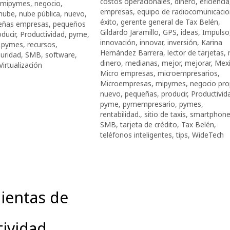
costos operacionales
,
dinero
,
eficiencia
mipymes
,
negocio
,
empresas
,
equipo de radiocomunicaci
nube
,
nube pública
,
nuevo
,
éxito
,
gerente general de Tax Belén
,
eñas empresas
,
pequeños
Gildardo Jaramillo
,
GPS
,
ideas
,
Impulso
ducir
,
Productividad
,
pyme
,
innovación
,
innovar
,
inversión
,
Karina
,
pymes
,
recursos
,
Hernández Barrera
,
lector de tarjetas
,
uridad
,
SMB
,
software
,
dinero
,
medianas
,
mejor
,
mejorar
,
Mex
Virtualización
Micro empresas
,
microempresarios
,
Microempresas
,
mipymes
,
negocio pro
nuevo
,
pequeñas
,
producir
,
Productivid
pyme
,
pymempresario
,
pymes
,
rentabilidad.
,
sitio de taxis
,
smartphon
SMB
,
tarjeta de crédito
,
Tax Belén
,
teléfonos inteligentes
,
tips
,
WideTech
ientas de
ividad