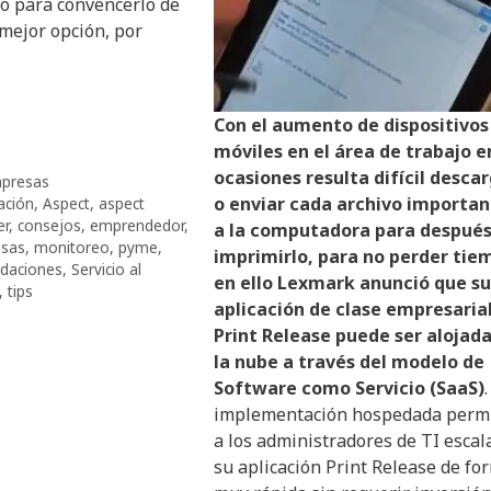
o para convencerlo de
mejor opción, por
Con el aumento de dispositivos
móviles en el área de trabajo e
ocasiones resulta difícil desca
presas
o enviar cada archivo importa
ación
,
Aspect
,
aspect
er
,
consejos
,
emprendedor
,
a la computadora para despué
sas
,
monitoreo
,
pyme
,
imprimirlo, para no perder tie
daciones
,
Servicio al
en ello Lexmark anunció que su
,
tips
aplicación de clase empresaria
Print Release puede ser alojad
la nube a través del modelo de
Software como Servicio (SaaS)
implementación hospedada perm
a los administradores de TI escal
su aplicación Print Release de fo