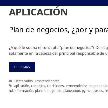
APLICACIÓN
Plan de negocios, ¿por y par
¿A qué le suena el concepto “plan de negocios”? De seg
solamente en la cabeza del principal responsable de 
LEER MÁS
Categorías
Destacados
,
Emprendedores
Etiquetas
aplicación
,
consejos
,
Decisiones
,
emprendedor
,
Emprendedo
hd
,
información
,
plan de negocios
,
planeación
,
pyme
,
pymes
,
r