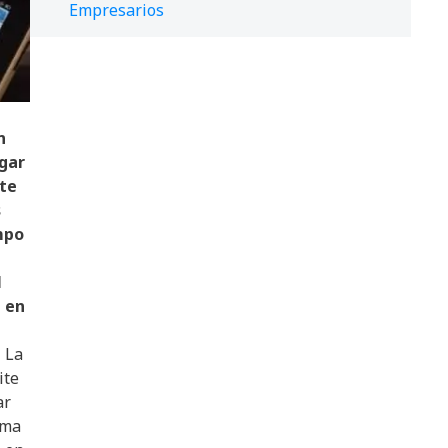
Empresarios
n
rgar
nte
s
mpo
l
a en
. La
ite
ar
rma