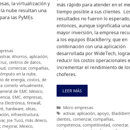
as, la virtualización y
más rápido para atender en el m
 la nube resultan una
tiempo posible a sus clientes. Lo
para las PyMEs.
resultados no fueron lo esperado
entonces, aunque significaba una
mayor inversión, la empresa recu
a los equipos BlackBerry, que en
combinación con una aplicación
presas
desarrollada por WideTech, logra
istrar
,
Ahorros
,
aplicación
,
reducir los costos operacionales 
Cruz
,
centros de datos
,
incrementar el rendimiento de lo
oud
,
comenzar
,
compañías
,
cómputo en la nube
,
choferes.
o de energía
,
costos
,
de
ara correrlo virtualmente
,
LEER MÁS
 general de EMC México
,
iencia
,
EMC
,
empresas
,
ra Electrónica
,
firewall
,
Categorías
Micro empresas
nt
,
hardware
,
ideas
,
Etiquetas
activar
,
aplicación
,
apoyo
,
BlackBerr
ación
,
infraestructura
,
clientes
,
comenzar
,
compañías
,
var
,
Joe Tucci
,
más dinero
,
competencia
,
competitividad
,
conectar
,
,
mejorar
,
Mexico
,