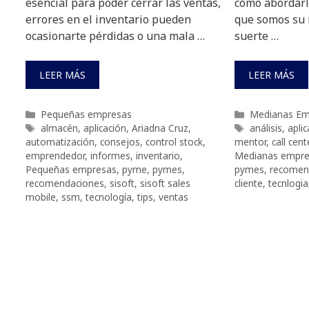
esencial para poder cerrar las ventas,
cómo abordarl
errores en el inventario pueden
que somos su 
ocasionarte pérdidas o una mala …
suerte …
LEER MÁS
LEER MÁS
Categorías
Categorías
Pequeñas empresas
Medianas Em
Etiquetas
Etiquetas
almacén
,
aplicación
,
Ariadna Cruz
,
análisis
,
aplic
automatización
,
consejos
,
control stock
,
mentor
,
call cent
emprendedor
,
informes
,
inventario
,
Medianas empre
Pequeñas empresas
,
pyme
,
pymes
,
pymes
,
recomen
recomendaciones
,
sisoft
,
sisoft sales
cliente
,
tecnlogia
mobile
,
ssm
,
tecnología
,
tips
,
ventas