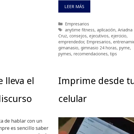
LEER MÁS
Categorías
Empresarios
Etiquetas
anytime fitness
,
aplicación
,
Ariadna
Cruz
,
consejos
,
ejecutivos
,
ejercicio
,
emprendedor
,
Empresarios
,
entrenami
gimanasio
,
gimnasio 24 horas
,
pyme
,
pymes
,
recomendaciones
,
tips
 lleva el
Imprime desde t
iscurso
celular
ta de hablar con un
mpre es sencillo saber