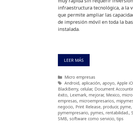
muy rápida sin requerir inversió
infraestructura tecnológica, a la 
que permite ampliar las capacida
de impresión móvil en toda la ba
instalada.
LEER MÁS
Categorías
Micro empresas
Etiquetas
Android
,
aplicación
,
apoyo
,
Apple i
BlackBerry
,
celular
,
Document Accounti
éxito
,
Lexmark
,
mejorar
,
Mexico
,
micro
empresas
,
microempresarios
,
mipyme
negocio
,
Print Release
,
producir
,
pyme
,
pymempresario
,
pymes
,
rentabilidad.
,
SMB
,
software como servicio
,
tips