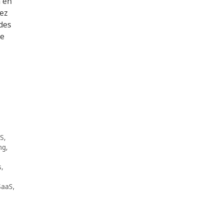
n en
vez
des
se
OS
,
ng
,
s
,
SaaS
,