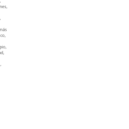
,
ones
,
,
más
ico
,
pio
,
ad
,
e
,