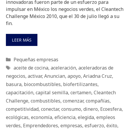
innovadoras fueron parte de un esfuerzo para
impulsar en México los negocios verdes, el Cleantech
Challenge México 2010, que el 30 de julio llegó a su
fin.
LEER MÁS
Categorías
Pequeñas empresas
Etiquetas
aceite de cocina
,
aceleración
,
aceleradoras de
negocios
,
activar
,
Anuncian
,
apoyo
,
Ariadna Cruz
,
basura
,
biocombustibles
,
biofertilizantes
,
capacitación
,
capital semilla
,
certamen
,
Cleantech
Challenge
,
combustibles
,
comenzar
,
compañías
,
competitividad
,
conectar
,
consumo
,
dinero
,
Ecoesfera
,
ecológicas
,
economía
,
eficiencia
,
elegida
,
empleos
verdes
,
Emprendedores
,
empresas
,
esfuerzo
,
éxito
,