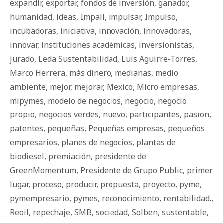
expandir
,
exportar
,
fondos de inversión
,
ganador
,
humanidad
,
ideas
,
Impall
,
impulsar
,
Impulso
,
incubadoras
,
iniciativa
,
innovación
,
innovadoras
,
innovar
,
instituciones académicas
,
inversionistas
,
jurado
,
Leda Sustentabilidad
,
Luis Aguirre-Torres
,
Marco Herrera
,
más dinero
,
medianas
,
medio
ambiente
,
mejor
,
mejorar
,
Mexico
,
Micro empresas
,
mipymes
,
modelo de negocios
,
negocio
,
negocio
propio
,
negocios verdes
,
nuevo
,
participantes
,
pasión
,
patentes
,
pequeñas
,
Pequeñas empresas
,
pequeños
empresarios
,
planes de negocios
,
plantas de
biodiesel
,
premiación
,
presidente de
GreenMomentum
,
Presidente de Grupo Public
,
primer
lugar
,
proceso
,
producir
,
propuesta
,
proyecto
,
pyme
,
pymempresario
,
pymes
,
reconocimiento
,
rentabilidad.
,
Reoil
,
repechaje
,
SMB
,
sociedad
,
Solben
,
sustentable
,