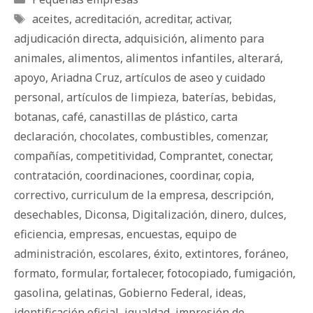
Etiquetas
aceites
,
acreditación
,
acreditar
,
activar
,
adjudicación directa
,
adquisición
,
alimento para
animales
,
alimentos
,
alimentos infantiles
,
alterará
,
apoyo
,
Ariadna Cruz
,
artículos de aseo y cuidado
personal
,
artículos de limpieza
,
baterías
,
bebidas
,
botanas
,
café
,
canastillas de plástico
,
carta
declaración
,
chocolates
,
combustibles
,
comenzar
,
compañías
,
competitividad
,
Comprantet
,
conectar
,
contratación
,
coordinaciones
,
coordinar
,
copia
,
correctivo
,
curriculum de la empresa
,
descripción
,
desechables
,
Diconsa
,
Digitalización
,
dinero
,
dulces
,
eficiencia
,
empresas
,
encuestas
,
equipo de
administración
,
escolares
,
éxito
,
extintores
,
foráneo
,
formato
,
formular
,
fortalecer
,
fotocopiado
,
fumigación
,
gasolina
,
gelatinas
,
Gobierno Federal
,
ideas
,
identificación oficial
,
igualdad
,
impresión de