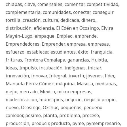
chiapas
,
clave
,
comensales
,
comenzar
,
competitividad
,
complementaria
,
comunidades
,
conectar
,
conseguir
tortilla
,
creación
,
cultura
,
dedicada
,
dinero
,
distribución
,
eficiencia
,
El Edén en Ocosingo
,
Elvira
Mayén-Lugo
,
empaque
,
Empleo
,
emprende
,
Emprendedores
,
Emprender
,
empresa
,
empresas
,
esfuerzo
,
establecer
,
estudiantes
,
éxito
,
franquicia
,
frituras
,
Frontera Comalapa
,
ganancias
,
Huixtla
,
ideas
,
Impulso
,
incubación
,
indígenas
,
iniciar
,
innovación
,
innovar
,
Integral
,
invertir
,
jóvenes
,
líder
,
Manuela Pérez Gómez
,
máquina
,
Maseca
,
medianas
,
mejor
,
mercado
,
Mexico
,
micro empresas
,
modernización
,
municipios
,
negocio
,
negocio propio
,
nuevo
,
Ocosingo
,
Oxchuc
,
pequeñas
,
pequeño
comedor
,
pésimo
,
planta
,
problema
,
proceso
,
producción
,
producir
,
producto
,
pyme
,
pymempresario
,