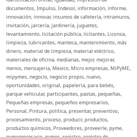
documentos
,
Impulso
,
Indesol
,
información
,
informe
,
innovación
,
innovar
,
insumos de cafetería
,
intramuros
,
invitación
,
jarcería
,
jardinería
,
juguetes
,
levantamiento
,
licitación pública
,
licitantes
,
Liconsa
,
limpieza
,
lubricantes
,
manteca
,
mantenimiento
,
más
dinero
,
material de limpieza
,
material eléctrico
,
materiales de oficina
,
medianas
,
mejor
,
mejorar
,
menos
,
mensajería
,
Mexico
,
Micro empresas
,
MiPyME
,
mipymes
,
negocio
,
negocio propio
,
nuevo
,
oportunidades
,
original
,
papelería
,
para bebés
,
parque vehicular
,
participantes
,
pastas
,
pequeñas
,
Pequeñas empresas
,
pequeños empresarios
,
Personal
,
Pintura
,
política
,
presentar
,
preventivo
,
procesamiento
,
proceso
,
producir
,
productos
,
productos químicos
,
Proveedores
,
proveerle
,
pyme
,
pymempresario
,
pymes
,
registro
,
registro de