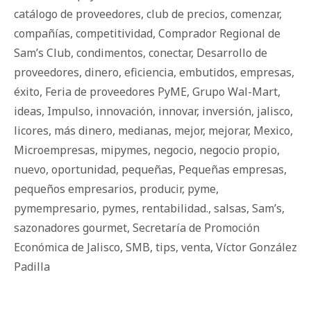
catálogo de proveedores
,
club de precios
,
comenzar
,
compañías
,
competitividad
,
Comprador Regional de
Sam’s Club
,
condimentos
,
conectar
,
Desarrollo de
proveedores
,
dinero
,
eficiencia
,
embutidos
,
empresas
,
éxito
,
Feria de proveedores PyME
,
Grupo Wal-Mart
,
ideas
,
Impulso
,
innovación
,
innovar
,
inversión
,
jalisco
,
licores
,
más dinero
,
medianas
,
mejor
,
mejorar
,
Mexico
,
Microempresas
,
mipymes
,
negocio
,
negocio propio
,
nuevo
,
oportunidad
,
pequeñas
,
Pequeñas empresas
,
pequeños empresarios
,
producir
,
pyme
,
pymempresario
,
pymes
,
rentabilidad.
,
salsas
,
Sam’s
,
sazonadores gourmet
,
Secretaría de Promoción
Económica de Jalisco
,
SMB
,
tips
,
venta
,
Víctor González
Padilla