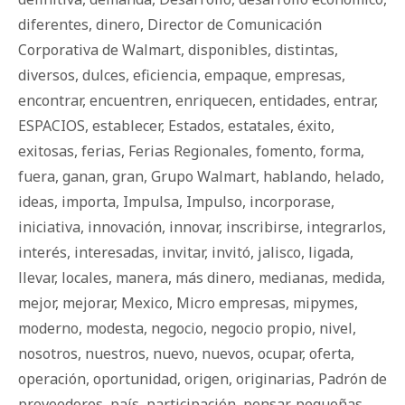
diferentes
,
dinero
,
Director de Comunicación
Corporativa de Walmart
,
disponibles
,
distintas
,
diversos
,
dulces
,
eficiencia
,
empaque
,
empresas
,
encontrar
,
encuentren
,
enriquecen
,
entidades
,
entrar
,
ESPACIOS
,
establecer
,
Estados
,
estatales
,
éxito
,
exitosas
,
ferias
,
Ferias Regionales
,
fomento
,
forma
,
fuera
,
ganan
,
gran
,
Grupo Walmart
,
hablando
,
helado
,
ideas
,
importa
,
Impulsa
,
Impulso
,
incorporase
,
iniciativa
,
innovación
,
innovar
,
inscribirse
,
integrarlos
,
interés
,
interesadas
,
invitar
,
invitó
,
jalisco
,
ligada
,
llevar
,
locales
,
manera
,
más dinero
,
medianas
,
medida
,
mejor
,
mejorar
,
Mexico
,
Micro empresas
,
mipymes
,
moderno
,
modesta
,
negocio
,
negocio propio
,
nivel
,
nosotros
,
nuestros
,
nuevo
,
nuevos
,
ocupar
,
oferta
,
operación
,
oportunidad
,
origen
,
originarias
,
Padrón de
proveedores
,
país
,
participación
,
pensar
,
pequeñas
,