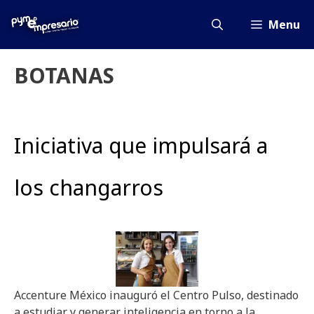
Saltar
al
Menu
contenido
BOTANAS
Iniciativa que impulsará a
los changarros
Accenture México inauguró el Centro Pulso, destinado
a estudiar y generar inteligencia en torno a la