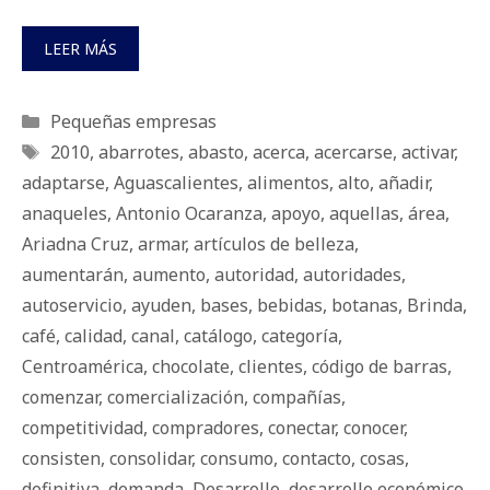
LEER MÁS
Categorías
Pequeñas empresas
Etiquetas
2010
,
abarrotes
,
abasto
,
acerca
,
acercarse
,
activar
,
adaptarse
,
Aguascalientes
,
alimentos
,
alto
,
añadir
,
anaqueles
,
Antonio Ocaranza
,
apoyo
,
aquellas
,
área
,
Ariadna Cruz
,
armar
,
artículos de belleza
,
aumentarán
,
aumento
,
autoridad
,
autoridades
,
autoservicio
,
ayuden
,
bases
,
bebidas
,
botanas
,
Brinda
,
café
,
calidad
,
canal
,
catálogo
,
categoría
,
Centroamérica
,
chocolate
,
clientes
,
código de barras
,
comenzar
,
comercialización
,
compañías
,
competitividad
,
compradores
,
conectar
,
conocer
,
consisten
,
consolidar
,
consumo
,
contacto
,
cosas
,
definitiva
,
demanda
,
Desarrollo
,
desarrollo económico
,