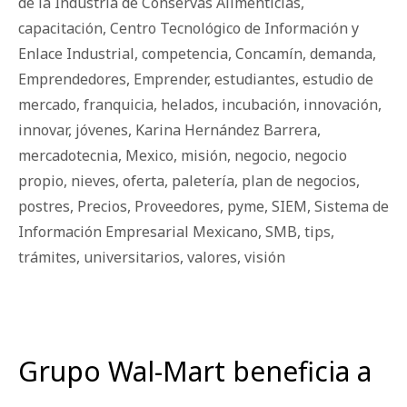
de la Industria de Conservas Alimenticias
,
capacitación
,
Centro Tecnológico de Información y
Enlace Industrial
,
competencia
,
Concamín
,
demanda
,
Emprendedores
,
Emprender
,
estudiantes
,
estudio de
mercado
,
franquicia
,
helados
,
incubación
,
innovación
,
innovar
,
jóvenes
,
Karina Hernández Barrera
,
mercadotecnia
,
Mexico
,
misión
,
negocio
,
negocio
propio
,
nieves
,
oferta
,
paletería
,
plan de negocios
,
postres
,
Precios
,
Proveedores
,
pyme
,
SIEM
,
Sistema de
Información Empresarial Mexicano
,
SMB
,
tips
,
trámites
,
universitarios
,
valores
,
visión
Grupo Wal-Mart beneficia a