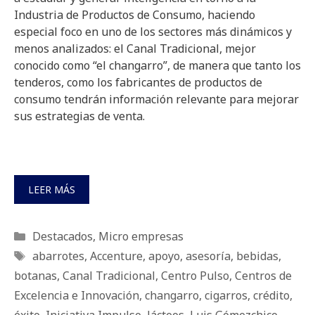
Industria de Productos de Consumo, haciendo
especial foco en uno de los sectores más dinámicos y
menos analizados: el Canal Tradicional, mejor
conocido como “el changarro”, de manera que tanto los
tenderos, como los fabricantes de productos de
consumo tendrán información relevante para mejorar
sus estrategias de venta.
LEER MÁS
Categorías
Destacados
,
Micro empresas
Etiquetas
abarrotes
,
Accenture
,
apoyo
,
asesoría
,
bebidas
,
botanas
,
Canal Tradicional
,
Centro Pulso
,
Centros de
Excelencia e Innovación
,
changarro
,
cigarros
,
crédito
,
éxito
,
Iniciativa Impulso
,
lácteos
,
Luis Gómezchico
,