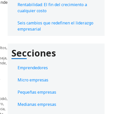
inde
Rentabilidad: El fin del crecimiento a
cualquier costo
Seis cambios que redefinen el liderazgo
empresarial
,
ltos
,
Secciones
baja
,
inde
,
Emprendedores
,
Micro empresas
Pequeñas empresas
cidió
,
ro
,
Medianas empresas
ncia
,
sta
,