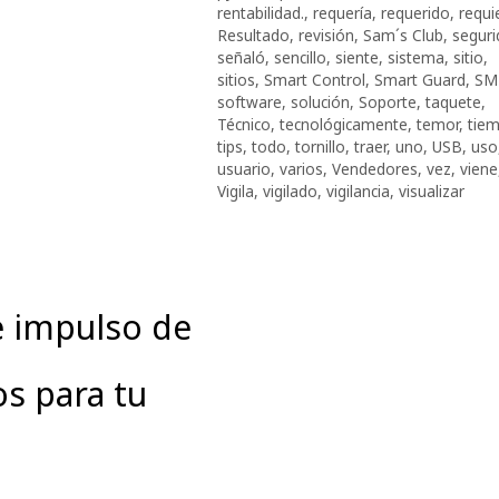
rentabilidad.
,
requería
,
requerido
,
requi
Resultado
,
revisión
,
Sam´s Club
,
seguri
señaló
,
sencillo
,
siente
,
sistema
,
sitio
,
sitios
,
Smart Control
,
Smart Guard
,
SM
software
,
solución
,
Soporte
,
taquete
,
Técnico
,
tecnológicamente
,
temor
,
tie
tips
,
todo
,
tornillo
,
traer
,
uno
,
USB
,
uso
usuario
,
varios
,
Vendedores
,
vez
,
viene
Vigila
,
vigilado
,
vigilancia
,
visualizar
e impulso de
s para tu