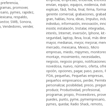
,
preferencia
,
envían
,
equipo
,
equipos
,
evidencia
,
éxi
gramas
,
promover
,
explican
,
fácil
,
fecha
,
final
,
firma
,
forma
sario
,
pymes
,
rapidez
,
gerente comercial
,
grabaciones
,
grabad
Mexicana
,
respaldo
,
gran
,
hablas
,
hora
,
ideas
,
Impulso
,
incl
sector
,
SMB
,
Sonora
,
individuo
,
información
,
innovación
,
inn
n
,
Vendedores
,
vender
,
insistir
,
instalación
,
Instalar
,
integradas
,
interés
,
Internet
,
inversión
,
Iphone
,
kit
seguridad
,
laptop
,
lleva
,
local
,
más dine
mayor
,
medianas
,
mejor
,
mejorar
,
men
mercado
,
mexicana
,
Mexico
,
Micro
empresas
,
miedo
,
mipymes
,
monitore
montaje
,
movimiento
,
necesidades
,
negocio
,
negocio propio
,
notificaciones
novedosa
,
nuevo
,
número
,
oferta
,
ofr
opción
,
opciones
,
pagar
,
paso
,
pasos
,
PDA
,
pequeñas
,
Pequeñas empresas
,
pequeños empresarios
,
perder
,
Permit
personalizar
,
posibilidad
,
precio
,
pregun
producir
,
Productividad
,
profesional
,
programar
,
propio
,
Proveedores
,
prove
puedes
,
punto
,
pyme
,
pymempresario
,
pymes
,
quedar
,
Radio Shack
,
remoto
,