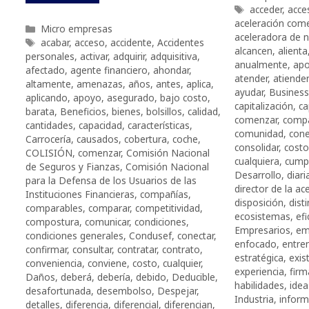
Etiquetas
acceder
,
acce
aceleración come
Categorías
Micro empresas
aceleradora de 
Etiquetas
acabar
,
acceso
,
accidente
,
Accidentes
alcancen
,
alienta
personales
,
activar
,
adquirir
,
adquisitiva
,
anualmente
,
ap
afectado
,
agente financiero
,
ahondar
,
atender
,
atiende
altamente
,
amenazas
,
años
,
antes
,
aplica
,
ayudar
,
Busines
aplicando
,
apoyo
,
asegurado
,
bajo costo
,
capitalización
,
ca
barata
,
Beneficios
,
bienes
,
bolsillos
,
calidad
,
comenzar
,
comp
cantidades
,
capacidad
,
características
,
comunidad
,
cone
Carrocería
,
causados
,
cobertura
,
coche
,
consolidar
,
costo
COLISIÓN
,
comenzar
,
Comisión Nacional
cualquiera
,
cumpl
de Seguros y Fianzas
,
Comisión Nacional
Desarrollo
,
diari
para la Defensa de los Usuarios de las
director de la a
Instituciones Financieras
,
compañías
,
disposición
,
dist
comparables
,
comparar
,
competitividad
,
ecosistemas
,
efi
compostura
,
comunicar
,
condiciones
,
Empresarios
,
em
condiciones generales
,
Condusef
,
conectar
,
enfocado
,
entre
confirmar
,
consultar
,
contratar
,
contrato
,
estratégica
,
exis
conveniencia
,
conviene
,
costo
,
cualquier
,
experiencia
,
firm
Daños
,
deberá
,
debería
,
debido
,
Deducible
,
habilidades
,
idea
desafortunada
,
desembolso
,
Despejar
,
Industria
,
inform
detalles
,
diferencia
,
diferencial
,
diferencian
,