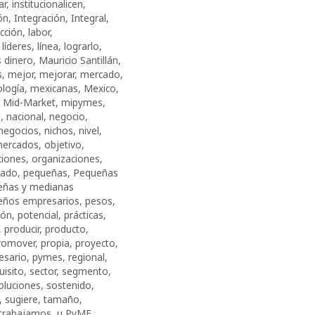
ar
,
institucionalicen
,
ón
,
Integración
,
Integral
,
cción
,
labor
,
,
líderes
,
línea
,
lograrlo
,
 dinero
,
Mauricio Santillán
,
s
,
mejor
,
mejorar
,
mercado
,
logía
,
mexicanas
,
Mexico
,
,
Mid-Market
,
mipymes
,
l
,
nacional
,
negocio
,
negocios
,
nichos
,
nivel
,
mercados
,
objetivo
,
ciones
,
organizaciones
,
tado
,
pequeñas
,
Pequeñas
eñas y medianas
eños empresarios
,
pesos
,
ión
,
potencial
,
prácticas
,
,
producir
,
producto
,
romover
,
propia
,
proyecto
,
sario
,
pymes
,
regional
,
uisito
,
sector
,
segmento
,
oluciones
,
sostenido
,
,
sugiere
,
tamaño
,
trabajamos
,
u PyME
,