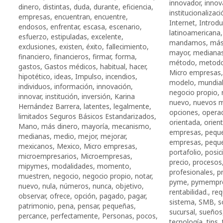
innovador
,
innov
dinero
,
distintas
,
duda
,
durante
,
eficiencia
,
institucionalizaci
empresas
,
encuentran
,
encuentre
,
Internet
,
Introdu
endosos
,
enfrentar
,
escasa
,
escenario
,
latinoamericana
esfuerzo
,
estipuladas
,
excelente
,
mandamos
,
más
exclusiones
,
existen
,
éxito
,
fallecimiento
,
mayor
,
mediana
financiero
,
financieros
,
firmar
,
forma
,
método
,
metodo
gastos
,
Gastos médicos
,
habitual
,
hacer
,
Micro empresas
hipotético
,
ideas
,
Impulso
,
incendios
,
modelo
,
mundia
individuos
,
información
,
innovación
,
negocio propio
,
innovar
,
institución
,
inversión
,
Karina
nuevo
,
nuevos 
Hernández Barrera
,
latentes
,
legalmente
,
opciones
,
opera
limitados Seguros Básicos Estandarizados
,
orientada
,
orien
Mano
,
más dinero
,
mayoría
,
mecanismo
,
empresas
,
pequ
medianas
,
medio
,
mejor
,
mejorar
,
empresas
,
pequ
mexicanos
,
Mexico
,
Micro empresas
,
portafolio
,
posic
microempresarios
,
Microempresas
,
precio
,
procesos
mipymes
,
modalidades
,
momento
,
profesionales
,
p
muestren
,
negocio
,
negocio propio
,
notar
,
pyme
,
pymempre
nuevo
,
nula
,
números
,
nunca
,
objetivo
,
rentabilidad.
,
req
observar
,
ofrece
,
opción
,
pagado
,
pagar
,
sistema
,
SMB
,
s
patrimonio
,
pena
,
pensar
,
pequeñas
,
sucursal
,
sueños
percance
,
perfectamente
,
Personas
,
pocos
,
tecnología
,
tips
,