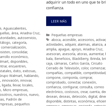
adquirir un todo en uno que te br
confianza.
LEER MÁS
e
,
Aguascalientes
,
quellas
,
área
,
Ariadna Cruz
,
Categorías
Pequeñas empresas
utoridades
,
autoservicio
,
Etiquetas
aboca
,
accesible
,
accesorios
,
activar
atálogo
,
categoría
,
actividades
,
adquirir
,
alarmas
,
alianza
,
a
,
comercialización
,
amplia
,
apague
,
apoyo
,
Ariadna Cruz
,
nsisten
,
consolidar
,
asesoran
,
asesoría
,
atoras
,
aumentar
,
arrollo económico
,
bala
,
Beneficios
,
BlackBerry
,
Brinda
,
br
almart
,
disponibles
,
caja
,
cámaras
,
Carlos García
,
Circuito
ntrar
,
encuentren
,
Cerrado de Televisión
,
color
,
comenzar
,
statales
,
éxito
,
exitosas
,
compañías
,
compatible
,
competitividad
Grupo Walmart
,
hablando
,
compone
,
componía
,
comprar
,
a
,
innovación
,
innovar
,
comprobado
,
conectar
,
conexión
,
,
ligada
,
llevar
,
locales
,
confianza
,
configurar
,
consulta
,
correo
o
,
Micro empresas
,
electrónico
,
costosos
,
crear
,
cuenta
,
de
osotros
,
nuestros
,
nuevo
,
desean
,
deseas
,
detección
,
digital
,
dine
ias
,
Padrón de
disponible
,
distintas
,
económica
,
eficie
mpresas
,
pequeños
empresa
,
empresas
,
encienda
,
entrevi