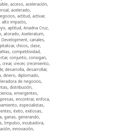
sible
,
acceso
,
aceleración
,
rcial
,
acelerado
,
negocios
,
actitud
,
activar
,
,
alto impacto
,
oyo
,
aptitud
,
Ariadna Cruz
,
n
,
atorado
,
Axeleratum
,
s Development
,
canales
,
pitalizar
,
chicos
,
clase
,
añías
,
competitividad
,
ctar
,
conjunto
,
consigan
,
,
crear
,
crecer
,
crecimiento
,
ir
,
desarrolla
,
desarrollar
,
a
,
dinero
,
diplomado
,
celeradora de negocios
,
intas
,
distribución
,
ciencia
,
emergentes
,
presas
,
encontrar
,
enfoca
,
namiento
,
especialistas
,
tentes
,
éxito
,
exitosas
,
a
,
ganas
,
generando
,
s
,
Impulso
,
incubadora
,
ación
,
innovación
,