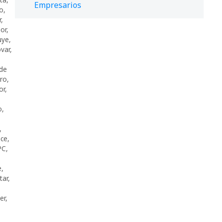
Empresarios
to
,
r
,
or
,
uye
,
ovar
,
 de
ro
,
or
,
o
,
,
ece
,
PC
,
e
,
tar
,
er
,