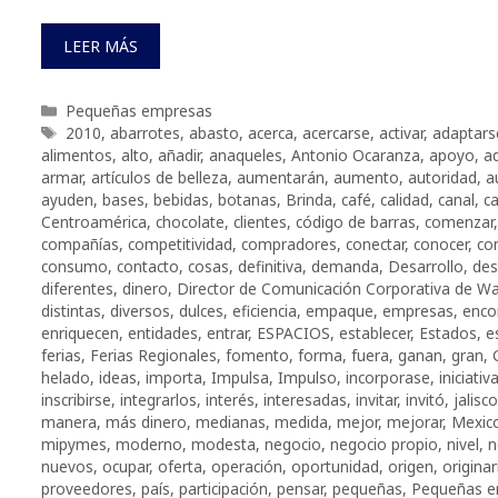
LEER MÁS
Categorías
Pequeñas empresas
Etiquetas
2010
,
abarrotes
,
abasto
,
acerca
,
acercarse
,
activar
,
adaptars
alimentos
,
alto
,
añadir
,
anaqueles
,
Antonio Ocaranza
,
apoyo
,
a
armar
,
artículos de belleza
,
aumentarán
,
aumento
,
autoridad
,
a
ayuden
,
bases
,
bebidas
,
botanas
,
Brinda
,
café
,
calidad
,
canal
,
c
Centroamérica
,
chocolate
,
clientes
,
código de barras
,
comenzar
compañías
,
competitividad
,
compradores
,
conectar
,
conocer
,
co
consumo
,
contacto
,
cosas
,
definitiva
,
demanda
,
Desarrollo
,
des
diferentes
,
dinero
,
Director de Comunicación Corporativa de W
distintas
,
diversos
,
dulces
,
eficiencia
,
empaque
,
empresas
,
enco
enriquecen
,
entidades
,
entrar
,
ESPACIOS
,
establecer
,
Estados
,
e
ferias
,
Ferias Regionales
,
fomento
,
forma
,
fuera
,
ganan
,
gran
,
helado
,
ideas
,
importa
,
Impulsa
,
Impulso
,
incorporase
,
iniciativ
inscribirse
,
integrarlos
,
interés
,
interesadas
,
invitar
,
invitó
,
jalisco
manera
,
más dinero
,
medianas
,
medida
,
mejor
,
mejorar
,
Mexic
mipymes
,
moderno
,
modesta
,
negocio
,
negocio propio
,
nivel
,
n
nuevos
,
ocupar
,
oferta
,
operación
,
oportunidad
,
origen
,
originar
proveedores
,
país
,
participación
,
pensar
,
pequeñas
,
Pequeñas e