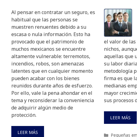
Al pensar en contratar un seguro, es
habitual que las personas se
muestren renuentes debido a su
escasa o nula información. Esto ha
provocado que el patrimonio de
el valor de la
muchos mexicanos se encuentre
nichos, aunque
altamente vulnerable: terremotos,
aquellas que u
incendios, robos, son amenazas
su labor diari
latentes que en cualquier momento
metodología pr
pueden acabar con los bienes
firma es que 
reunidos durante años de esfuerzo.
medianas emp
Por ello, vale la pena ahondar en el
mayor crecimie
tema y reconsiderar la conveniencia
sus procesos d
de adquirir algún medio de
protección.
LEER MÁS
LEER MÁS
Categorías
Pequeñas em