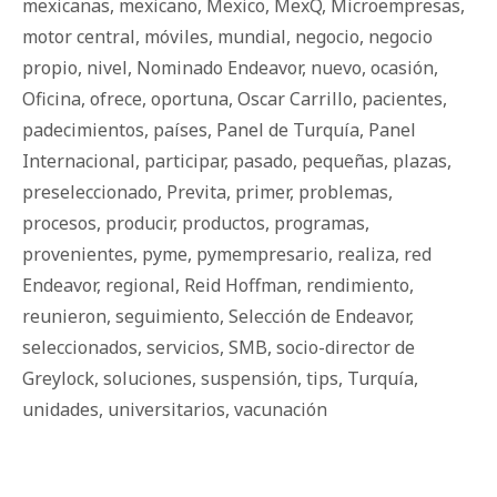
mexicanas
,
mexicano
,
Mexico
,
MexQ
,
Microempresas
,
motor central
,
móviles
,
mundial
,
negocio
,
negocio
propio
,
nivel
,
Nominado Endeavor
,
nuevo
,
ocasión
,
Oficina
,
ofrece
,
oportuna
,
Oscar Carrillo
,
pacientes
,
padecimientos
,
países
,
Panel de Turquía
,
Panel
Internacional
,
participar
,
pasado
,
pequeñas
,
plazas
,
preseleccionado
,
Previta
,
primer
,
problemas
,
procesos
,
producir
,
productos
,
programas
,
provenientes
,
pyme
,
pymempresario
,
realiza
,
red
Endeavor
,
regional
,
Reid Hoffman
,
rendimiento
,
reunieron
,
seguimiento
,
Selección de Endeavor
,
seleccionados
,
servicios
,
SMB
,
socio-director de
Greylock
,
soluciones
,
suspensión
,
tips
,
Turquía
,
unidades
,
universitarios
,
vacunación