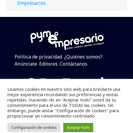
Empresarios
Política de privacidad
¿Quiénes somos?
Anúnciate
Editores
Contáctanos
Facebook
Instagram
Twitter
LinkedIn
Telegram
YouTube
TikTok
Usamos cookies en nuestro sitio web para brindarte una
mejor experiencia recordando sus preferencias y visitas
repetidas. Haciendo clic en "Aceptar todo" usted da su
consentimiento para el uso de TODAS las cookies. Sin
Pymempresario © 2025 Todos los derechos reservados.
embargo, puede visitar "Configuración de cookies" para
proporcionar un consentimiento controlado.
Se prohibe el uso de la información total o parcial sin
dar referencia a la fuente.
Configuración de cookies
Aceptar todo
Desarrollado por
yalla ya!