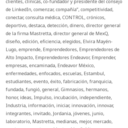
clientes
,
clínicas
,
co-fundador y presidente del consejo
de LinkedIn
,
comenzar
,
compañía”
,
competitividad
,
conectar
,
consulta médica
,
CONTROL
,
crónicos
,
deportivo
,
destaca
,
detección
,
dinero
,
director general
de la firma Mastretta
,
director general de MexQ
,
diseño
,
edición
,
eficiencia
,
elegidos
,
Elvira Mayén-
Lugo
,
emprende
,
Emprendedores
,
Emprendedores de
Alto Impacto
,
Emprendedores Endeavor
,
Emprender
,
empresas
,
encaminada
,
Endeavor México
,
enfermedades
,
enfocados
,
escuelas
,
Estambul
,
estudiantes
,
evento
,
éxito
,
fabricación
,
franquicia
,
fundada
,
fungió
,
general
,
Gimnasios
,
hermanos
,
honor
,
ideas
,
Impulso
,
incubación
,
independiente
,
Industria
,
información
,
iniciar
,
innovación
,
innovar
,
integrantes
,
invitado
,
Jordania
,
jóvenes
,
junio
,
laboratorio
,
Mastretta
,
medianas
,
mejor
,
mercado
,