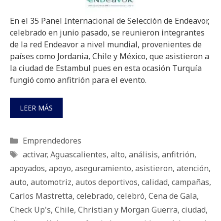
En el 35 Panel Internacional de Selección de Endeavor,
celebrado en junio pasado, se reunieron integrantes
de la red Endeavor a nivel mundial, provenientes de
países como Jordania, Chile y México, que asistieron a
la ciudad de Estambul pues en esta ocasión Turquía
fungió como anfitrión para el evento.
LEER MÁS
Categorías
Emprendedores
Etiquetas
activar
,
Aguascalientes
,
alto
,
análisis
,
anfitrión
,
apoyados
,
apoyo
,
aseguramiento
,
asistieron
,
atención
,
auto
,
automotriz
,
autos deportivos
,
calidad
,
campañas
,
Carlos Mastretta
,
celebrado
,
celebró
,
Cena de Gala
,
Check Up's
,
Chile
,
Christian y Morgan Guerra
,
ciudad
,