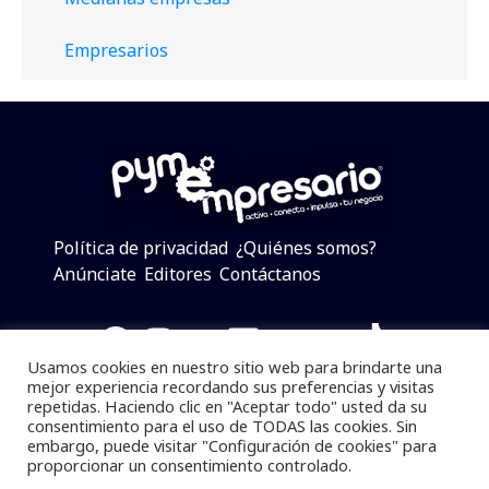
Empresarios
Política de privacidad
¿Quiénes somos?
Anúnciate
Editores
Contáctanos
Facebook
Instagram
Twitter
LinkedIn
Telegram
YouTube
TikTok
Usamos cookies en nuestro sitio web para brindarte una
mejor experiencia recordando sus preferencias y visitas
repetidas. Haciendo clic en "Aceptar todo" usted da su
consentimiento para el uso de TODAS las cookies. Sin
Pymempresario © 2025 Todos los derechos reservados.
embargo, puede visitar "Configuración de cookies" para
proporcionar un consentimiento controlado.
Se prohibe el uso de la información total o parcial sin