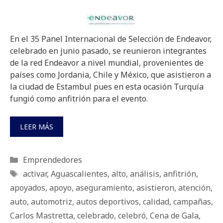
En el 35 Panel Internacional de Selección de Endeavor,
celebrado en junio pasado, se reunieron integrantes
de la red Endeavor a nivel mundial, provenientes de
países como Jordania, Chile y México, que asistieron a
la ciudad de Estambul pues en esta ocasión Turquía
fungió como anfitrión para el evento.
LEER MÁS
Categorías
Emprendedores
Etiquetas
activar
,
Aguascalientes
,
alto
,
análisis
,
anfitrión
,
apoyados
,
apoyo
,
aseguramiento
,
asistieron
,
atención
,
auto
,
automotriz
,
autos deportivos
,
calidad
,
campañas
,
Carlos Mastretta
,
celebrado
,
celebró
,
Cena de Gala
,