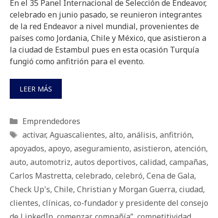
En el 35 Panel Internacional de Selección de Endeavor,
celebrado en junio pasado, se reunieron integrantes
de la red Endeavor a nivel mundial, provenientes de
países como Jordania, Chile y México, que asistieron a
la ciudad de Estambul pues en esta ocasión Turquía
fungió como anfitrión para el evento.
LEER MÁS
Categorías
Emprendedores
Etiquetas
activar
,
Aguascalientes
,
alto
,
análisis
,
anfitrión
,
apoyados
,
apoyo
,
aseguramiento
,
asistieron
,
atención
,
auto
,
automotriz
,
autos deportivos
,
calidad
,
campañas
,
Carlos Mastretta
,
celebrado
,
celebró
,
Cena de Gala
,
Check Up's
,
Chile
,
Christian y Morgan Guerra
,
ciudad
,
clientes
,
clínicas
,
co-fundador y presidente del consejo
de LinkedIn
,
comenzar
,
compañía”
,
competitividad
,