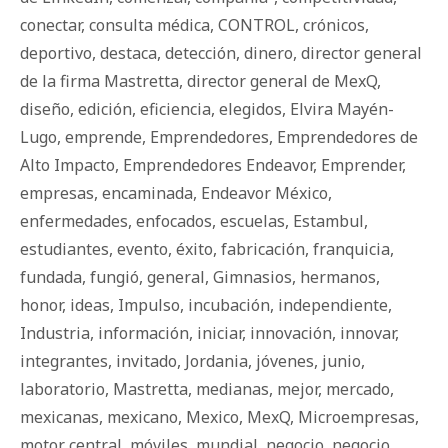
conectar
,
consulta médica
,
CONTROL
,
crónicos
,
deportivo
,
destaca
,
detección
,
dinero
,
director general
de la firma Mastretta
,
director general de MexQ
,
diseño
,
edición
,
eficiencia
,
elegidos
,
Elvira Mayén-
Lugo
,
emprende
,
Emprendedores
,
Emprendedores de
Alto Impacto
,
Emprendedores Endeavor
,
Emprender
,
empresas
,
encaminada
,
Endeavor México
,
enfermedades
,
enfocados
,
escuelas
,
Estambul
,
estudiantes
,
evento
,
éxito
,
fabricación
,
franquicia
,
fundada
,
fungió
,
general
,
Gimnasios
,
hermanos
,
honor
,
ideas
,
Impulso
,
incubación
,
independiente
,
Industria
,
información
,
iniciar
,
innovación
,
innovar
,
integrantes
,
invitado
,
Jordania
,
jóvenes
,
junio
,
laboratorio
,
Mastretta
,
medianas
,
mejor
,
mercado
,
mexicanas
,
mexicano
,
Mexico
,
MexQ
,
Microempresas
,
motor central
,
móviles
,
mundial
,
negocio
,
negocio