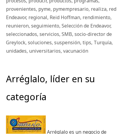
procesos
,
producir
,
productos
,
programas
,
provenientes
,
pyme
,
pymempresario
,
realiza
,
red
Endeavor
,
regional
,
Reid Hoffman
,
rendimiento
,
reunieron
,
seguimiento
,
Selección de Endeavor
,
seleccionados
,
servicios
,
SMB
,
socio-director de
Greylock
,
soluciones
,
suspensión
,
tips
,
Turquía
,
unidades
,
universitarios
,
vacunación
Arréglalo, líder en su
categoría
Arréglalo es un negocio de