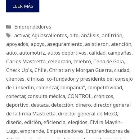
LEER MÁS
Categorías
Emprendedores
Etiquetas
activar
,
Aguascalientes
,
alto
,
análisis
,
anfitrión
,
apoyados
,
apoyo
,
aseguramiento
,
asistieron
,
atención
,
auto
,
automotriz
,
autos deportivos
,
calidad
,
campañas
,
Carlos Mastretta
,
celebrado
,
celebró
,
Cena de Gala
,
Check Up's
,
Chile
,
Christian y Morgan Guerra
,
ciudad
,
clientes
,
clínicas
,
co-fundador y presidente del consejo
de LinkedIn
,
comenzar
,
compañía”
,
competitividad
,
conectar
,
consulta médica
,
CONTROL
,
crónicos
,
deportivo
,
destaca
,
detección
,
dinero
,
director general
de la firma Mastretta
,
director general de MexQ
,
diseño
,
edición
,
eficiencia
,
elegidos
,
Elvira Mayén-
Lugo
,
emprende
,
Emprendedores
,
Emprendedores de