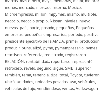
marcas
,
más dinero
,
mayo
,
medianas
,
mejor
,
mejorar
,
menos
,
mercado
,
mercado interno
,
Mexico
,
Microempresas
,
millón
,
mipymes
,
mismo
,
múltiple
,
negocio
,
negocio propio
,
Nissan
,
niveles
,
nuevo
,
nuevos
,
país
,
parte
,
pasado
,
pequeñas
,
Pequeñas
empresas
,
pequeños empresarios
,
período
,
positivo
,
presidente ejecutivo de la AMDA
,
primer
,
producción
,
producir
,
puntualizó
,
pyme
,
pymempresario
,
pymes
,
reactiven
,
referencia
,
registrado
,
registraron
,
RELACIÓN
,
rentabilidad.
,
reportarse
,
representó
,
retroceso
,
reveló
,
seguido
,
sigue
,
SMB
,
superior
,
también
,
tema
,
tenencia
,
tips
,
total
,
Toyota
,
tuvieron
,
ubicó
,
unidades
,
unidades pesadas
,
uso
,
vehículos
,
vehículos de lujo
,
vendiéndose
,
ventas
,
Volkswagen