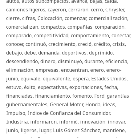
autos
,
autos subcompactos
,
avance
,
bajas
,
caída
,
camiones ligeros
,
cayeron
,
cerraron
,
cerró
,
Chrysler
,
cierre
,
cifras
,
Colocación
,
comenzar
,
comercialización
,
comercializan
,
compactos
,
compañías
,
comparación
,
comparado
,
competitividad
,
comportamiento
,
conectar
,
conocer
,
continuó
,
crecimiento
,
creció
,
crédito
,
crisis
,
debajo
,
debe
,
demanda
,
deportivos
,
deprimido
,
descendiendo
,
dinero
,
disminuyó
,
durante
,
eficiencia
,
eliminación
,
empresas
,
encuentran
,
enero
,
enero-
junio
,
equivale
,
equivalente
,
espera
,
Estados Unidos
,
estuvo
,
éxito
,
expectativas
,
exportaciones
,
fecha
,
financiadas
,
financiamiento
,
fomento
,
Ford
,
garantías
gubernamentales
,
General Motor
,
Honda
,
ideas
,
Impulso
,
Índice de Confianza del Consumidor
,
Industria
,
informaron
,
informó
,
innovación
,
innovar
,
junio
,
ligeros
,
lugar
,
Luis Gómez Sánchez
,
mantiene
,