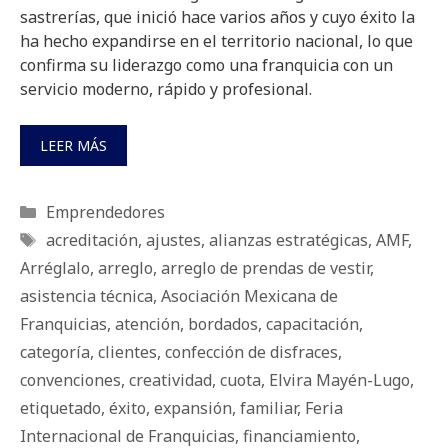
sastrerías, que inició hace varios años y cuyo éxito la
ha hecho expandirse en el territorio nacional, lo que
confirma su liderazgo como una franquicia con un
servicio moderno, rápido y profesional.
LEER MÁS
Categorías
Emprendedores
Etiquetas
acreditación
,
ajustes
,
alianzas estratégicas
,
AMF
,
Arréglalo
,
arreglo
,
arreglo de prendas de vestir
,
asistencia técnica
,
Asociación Mexicana de
Franquicias
,
atención
,
bordados
,
capacitación
,
categoría
,
clientes
,
confección de disfraces
,
convenciones
,
creatividad
,
cuota
,
Elvira Mayén-Lugo
,
etiquetado
,
éxito
,
expansión
,
familiar
,
Feria
Internacional de Franquicias
,
financiamiento
,