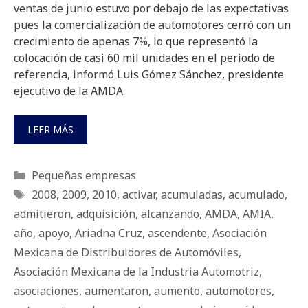
ventas de junio estuvo por debajo de las expectativas
pues la comercialización de automotores cerró con un
crecimiento de apenas 7%, lo que representó la
colocación de casi 60 mil unidades en el periodo de
referencia, informó Luis Gómez Sánchez, presidente
ejecutivo de la AMDA.
LEER MÁS
Categorías
Pequeñas empresas
Etiquetas
2008
,
2009
,
2010
,
activar
,
acumuladas
,
acumulado
,
admitieron
,
adquisición
,
alcanzando
,
AMDA
,
AMIA
,
año
,
apoyo
,
Ariadna Cruz
,
ascendente
,
Asociación
Mexicana de Distribuidores de Automóviles
,
Asociación Mexicana de la Industria Automotriz
,
asociaciones
,
aumentaron
,
aumento
,
automotores
,