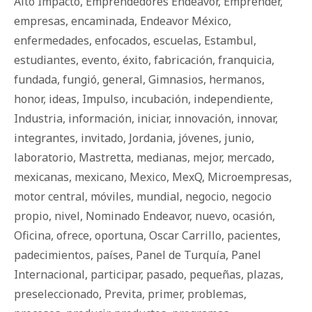
Alto Impacto
,
Emprendedores Endeavor
,
Emprender
,
empresas
,
encaminada
,
Endeavor México
,
enfermedades
,
enfocados
,
escuelas
,
Estambul
,
estudiantes
,
evento
,
éxito
,
fabricación
,
franquicia
,
fundada
,
fungió
,
general
,
Gimnasios
,
hermanos
,
honor
,
ideas
,
Impulso
,
incubación
,
independiente
,
Industria
,
información
,
iniciar
,
innovación
,
innovar
,
integrantes
,
invitado
,
Jordania
,
jóvenes
,
junio
,
laboratorio
,
Mastretta
,
medianas
,
mejor
,
mercado
,
mexicanas
,
mexicano
,
Mexico
,
MexQ
,
Microempresas
,
motor central
,
móviles
,
mundial
,
negocio
,
negocio
propio
,
nivel
,
Nominado Endeavor
,
nuevo
,
ocasión
,
Oficina
,
ofrece
,
oportuna
,
Oscar Carrillo
,
pacientes
,
padecimientos
,
países
,
Panel de Turquía
,
Panel
Internacional
,
participar
,
pasado
,
pequeñas
,
plazas
,
preseleccionado
,
Previta
,
primer
,
problemas
,