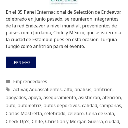
En el 35 Panel Internacional de Selección de Endeavor,
celebrado en junio pasado, se reunieron integrantes
de la red Endeavor a nivel mundial, provenientes de
países como Jordania, Chile y México, que asistieron a
la ciudad de Estambul pues en esta ocasión Turquía
fungió como anfitrión para el evento.
LEER MÁS
Categorías
Emprendedores
Etiquetas
activar
,
Aguascalientes
,
alto
,
análisis
,
anfitrión
,
apoyados
,
apoyo
,
aseguramiento
,
asistieron
,
atención
,
auto
,
automotriz
,
autos deportivos
,
calidad
,
campañas
,
Carlos Mastretta
,
celebrado
,
celebró
,
Cena de Gala
,
Check Up's
,
Chile
,
Christian y Morgan Guerra
,
ciudad
,