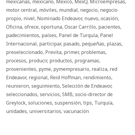
mexicanas
,
mexicano
,
Mexico
,
MexQ
,
Microempresas
,
motor central
,
móviles
,
mundial
,
negocio
,
negocio
propio
,
nivel
,
Nominado Endeavor
,
nuevo
,
ocasión
,
Oficina
,
ofrece
,
oportuna
,
Oscar Carrillo
,
pacientes
,
padecimientos
,
países
,
Panel de Turquía
,
Panel
Internacional
,
participar
,
pasado
,
pequeñas
,
plazas
,
preseleccionado
,
Previta
,
primer
,
problemas
,
procesos
,
producir
,
productos
,
programas
,
provenientes
,
pyme
,
pymempresario
,
realiza
,
red
Endeavor
,
regional
,
Reid Hoffman
,
rendimiento
,
reunieron
,
seguimiento
,
Selección de Endeavor
,
seleccionados
,
servicios
,
SMB
,
socio-director de
Greylock
,
soluciones
,
suspensión
,
tips
,
Turquía
,
unidades
,
universitarios
,
vacunación