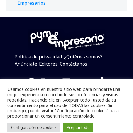
Empresarios
Política de privacidad
¿Quiénes somos?
Anúnciate
Editores
Contáctanos
Facebook
Instagram
Twitter
LinkedIn
Telegram
YouTube
TikTok
Usamos cookies en nuestro sitio web para brindarte una
mejor experiencia recordando sus preferencias y visitas
repetidas. Haciendo clic en "Aceptar todo" usted da su
consentimiento para el uso de TODAS las cookies. Sin
Pymempresario © 2025 Todos los derechos reservados.
embargo, puede visitar "Configuración de cookies" para
proporcionar un consentimiento controlado.
Se prohibe el uso de la información total o parcial sin
dar referencia a la fuente.
Configuración de cookies
Aceptar todo
Desarrollado por
yalla ya!