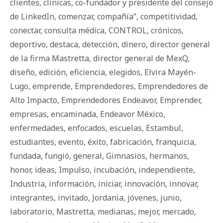
clientes
,
clínicas
,
co-fundador y presidente del consejo
de LinkedIn
,
comenzar
,
compañía”
,
competitividad
,
conectar
,
consulta médica
,
CONTROL
,
crónicos
,
deportivo
,
destaca
,
detección
,
dinero
,
director general
de la firma Mastretta
,
director general de MexQ
,
diseño
,
edición
,
eficiencia
,
elegidos
,
Elvira Mayén-
Lugo
,
emprende
,
Emprendedores
,
Emprendedores de
Alto Impacto
,
Emprendedores Endeavor
,
Emprender
,
empresas
,
encaminada
,
Endeavor México
,
enfermedades
,
enfocados
,
escuelas
,
Estambul
,
estudiantes
,
evento
,
éxito
,
fabricación
,
franquicia
,
fundada
,
fungió
,
general
,
Gimnasios
,
hermanos
,
honor
,
ideas
,
Impulso
,
incubación
,
independiente
,
Industria
,
información
,
iniciar
,
innovación
,
innovar
,
integrantes
,
invitado
,
Jordania
,
jóvenes
,
junio
,
laboratorio
,
Mastretta
,
medianas
,
mejor
,
mercado
,