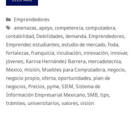
Categorías
Emprendedores
Etiquetas
amenazas
,
apoyo
,
competencia
,
computadora
,
contabilidad
,
Debilidades
,
demanda
,
Emprendedores
,
Emprender
,
estudiantes
,
estudio de mercado
,
Foda
,
fortalezas
,
franquicia
,
incubación
,
innovación
,
innovar
,
jóvenes
,
Karina Hernández Barrera
,
mercadotecnia
,
Mexico
,
misión
,
Muebles para Computadora
,
negocio
,
negocio propio
,
oferta
,
oportunidades
,
plan de
negocios
,
Precios
,
pyme
,
SIEM
,
Sistema de
Información Empresarial Mexicano
,
SMB
,
tips
,
trámites
,
universitarios
,
valores
,
visión