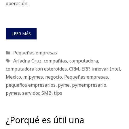
operación.
LEER MÁS
Categorías
Pequeñas empresas
Etiquetas
Ariadna Cruz
,
compañías
,
computadora
,
computadora con esteroides
,
CRM
,
ERP
,
innovar
,
Intel
,
Mexico
,
mipymes
,
negocio
,
Pequeñas empresas
,
pequeños empresarios
,
pyme
,
pymempresario
,
pymes
,
servidor
,
SMB
,
tips
¿Porqué es útil una