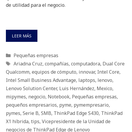
de utilidad para el negocio.
LEER MÁS
Categorías
Pequeñas empresas
Etiquetas
Ariadna Cruz
,
compañías
,
computadora
,
Dual Core
Qualcomm
,
equipos de cómputo
,
innovar
,
Intel Core
,
Intel Small Business Advantage
,
laptops
,
lenovo
,
Lenovo Solution Center
,
Luis Hernández
,
Mexico
,
mipymes
,
negocio
,
Notebook
,
Pequeñas empresas
,
pequeños empresarios
,
pyme
,
pymempresario
,
pymes
,
Serie B
,
SMB
,
ThinkPad Edge S430
,
ThinkPad
X1 híbrida
,
tips
,
Vicepresidente de la Unidad de
negocios de ThinkPad Edge de Lenovo