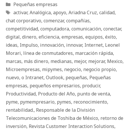
Categorías
Pequeñas empresas
Etiquetas
activar
,
Analógica
,
apoyo
,
Ariadna Cruz
,
calidad
,
chat corporativo
,
comenzar
,
compañías
,
competitividad
,
computadora
,
comunicación
,
conectar
,
digital
,
dinero
,
eficiencia
,
empresas
,
equipos
,
éxito
,
ideas
,
Impulso
,
innovación
,
innovar
,
Internet
,
Leonel
Morari
,
línea de conmutadores
,
marcación rápida
,
marcas
,
más dinero
,
medianas
,
mejor
,
mejorar
,
Mexico
,
Microempresas
,
mipymes
,
negocio
,
negocio propio
,
nuevo
,
o Intranet
,
Outlook
,
pequeñas
,
Pequeñas
empresas
,
pequeños empresarios
,
producir
,
Productividad
,
Producto del Año
,
punto de venta
,
pyme
,
pymempresario
,
pymes
,
reconocimiento
,
rentabilidad.
,
Responsable de la División
Telecomunicaciones de Toshiba de México
,
retorno de
inversión
,
Revista Customer Interaction Solutions
,