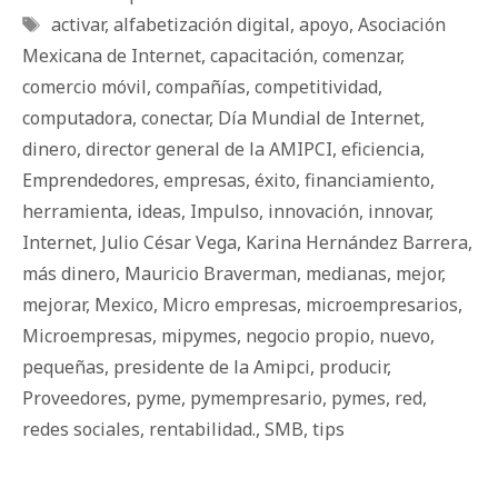
Etiquetas
activar
,
alfabetización digital
,
apoyo
,
Asociación
Mexicana de Internet
,
capacitación
,
comenzar
,
comercio móvil
,
compañías
,
competitividad
,
computadora
,
conectar
,
Día Mundial de Internet
,
dinero
,
director general de la AMIPCI
,
eficiencia
,
Emprendedores
,
empresas
,
éxito
,
financiamiento
,
herramienta
,
ideas
,
Impulso
,
innovación
,
innovar
,
Internet
,
Julio César Vega
,
Karina Hernández Barrera
,
más dinero
,
Mauricio Braverman
,
medianas
,
mejor
,
mejorar
,
Mexico
,
Micro empresas
,
microempresarios
,
Microempresas
,
mipymes
,
negocio propio
,
nuevo
,
pequeñas
,
presidente de la Amipci
,
producir
,
Proveedores
,
pyme
,
pymempresario
,
pymes
,
red
,
redes sociales
,
rentabilidad.
,
SMB
,
tips