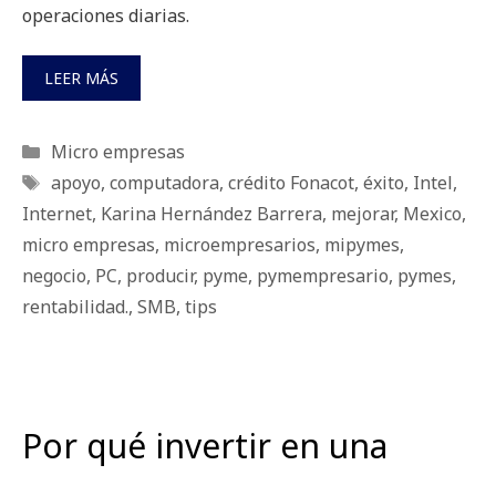
operaciones diarias.
LEER MÁS
Categorías
Micro empresas
Etiquetas
apoyo
,
computadora
,
crédito Fonacot
,
éxito
,
Intel
,
Internet
,
Karina Hernández Barrera
,
mejorar
,
Mexico
,
micro empresas
,
microempresarios
,
mipymes
,
negocio
,
PC
,
producir
,
pyme
,
pymempresario
,
pymes
,
rentabilidad.
,
SMB
,
tips
Por qué invertir en una