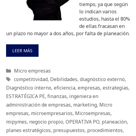
tiempo, ya que según
lo indican varios
estudios, hasta el 80%
de ellas fracasan en
un plazo no mayor a dos años, por falta de planeación.
LEER MÁS
Categorías
Micro empresas
Etiquetas
competitividad
,
Debilidades
,
diagnóstico externo
,
Diagnóstico interno
,
eficiencia
,
empresas
,
estrategias
,
ESTRATÉGICA PE
,
finanzas
,
ingeniera en
administración de empresas
,
marketing
,
Micro
empresas
,
microempresarios
,
Microempresas
,
mipymes
,
negocio propio
,
OPERATIVA PO
,
planeación
,
planes estratégicos
,
presupuestos
,
procedimientos
,