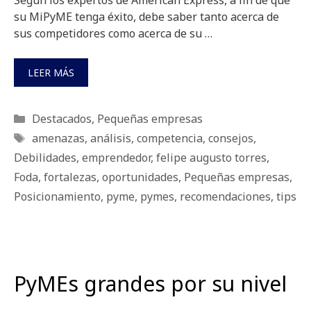
Según los expertos de American Express, a fin de que
su MiPyME tenga éxito, debe saber tanto acerca de
sus competidores como acerca de su …
LEER MÁS
Categorías
Destacados
,
Pequeñas empresas
Etiquetas
amenazas
,
análisis
,
competencia
,
consejos
,
Debilidades
,
emprendedor
,
felipe augusto torres
,
Foda
,
fortalezas
,
oportunidades
,
Pequeñas empresas
,
Posicionamiento
,
pyme
,
pymes
,
recomendaciones
,
tips
PyMEs grandes por su nivel