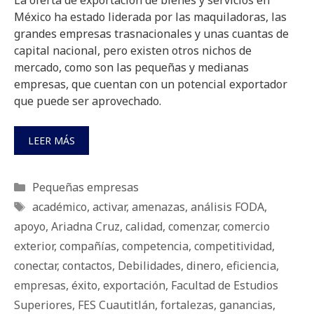
La oferta de exportación de bienes y servicios en
México ha estado liderada por las maquiladoras, las
grandes empresas trasnacionales y unas cuantas de
capital nacional, pero existen otros nichos de
mercado, como son las pequeñas y medianas
empresas, que cuentan con un potencial exportador
que puede ser aprovechado.
LEER MÁS
Categorías
Pequeñas empresas
Etiquetas
académico
,
activar
,
amenazas
,
análisis FODA
,
apoyo
,
Ariadna Cruz
,
calidad
,
comenzar
,
comercio
exterior
,
compañías
,
competencia
,
competitividad
,
conectar
,
contactos
,
Debilidades
,
dinero
,
eficiencia
,
empresas
,
éxito
,
exportación
,
Facultad de Estudios
Superiores
,
FES Cuautitlán
,
fortalezas
,
ganancias
,