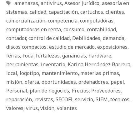
Etiquetas
amenazas
,
antivirus
,
Asesor jurídico
,
asesoría en
sistemas
,
calidad
,
capacitación
,
cartuchos
,
clientes
,
comercialización
,
competencia
,
computadoras
,
computadoras en renta
,
consumo
,
contabilidad
,
contador
,
control de calidad
,
Debilidades
,
demanda
,
discos compactos
,
estudio de mercado
,
exposiciones
,
ferias
,
Foda
,
fortalezas
,
ganancias
,
hardware
,
herramientas
,
inventario
,
Karina Hernández Barrera
,
local
,
logotipo
,
mantenimiento
,
materias primas
,
misión
,
oferta
,
oportunidades
,
ordenadores
,
papel
,
Personal
,
plan de negocios
,
Precios
,
Proveedores
,
reparación
,
revistas
,
SECOFI
,
servicio
,
SIEM
,
técnicos
,
valores
,
virus
,
visión
,
volantes