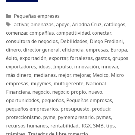
Categorías
Pequeñas empresas
Etiquetas
activar
,
amenazas
,
apoyo
,
Ariadna Cruz
,
catálogos
,
comenzar
,
compañías
,
competitividad
,
conectar
,
consultora de negocios
,
Debilidades
,
Diego Frediani
,
dinero
,
director general
,
eficiencia
,
empresas
,
Europa
,
éxito
,
exportación
,
exportar
,
fortalezas
,
gastos
,
grupos
exportadores
,
ideas
,
Impulso
,
innovación
,
innovar
,
más dinero
,
medianas
,
mejor
,
mejorar
,
Mexico
,
Micro
empresas
,
mipymes
,
multigerente
,
Nacional
Financiera
,
negocio
,
negocio propio
,
nuevo
,
oportunidades
,
pequeñas
,
Pequeñas empresas
,
pequeños empresarios
,
presupuesto
,
producir
,
proteccionismo
,
pyme
,
pymempresario
,
pymes
,
recursos humanos
,
rentabilidad.
,
RGX
,
SMB
,
tips
,
trámites
,
Tratados de libre comercio