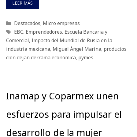
LEER MÁS
Categorías
Destacados
,
Micro empresas
Etiquetas
EBC
,
Emprendedores
,
Escuela Bancaria y
Comercial
,
Impacto del Mundial de Rusia en la
industria mexicana
,
Miguel Ángel Marina
,
productos
clon dejan derrama económica
,
pymes
Inamap y Coparmex unen
esfuerzos para impulsar el
desarrollo de la mujer