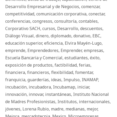
Desarrollo Empresarial y de Negocios
,
comenzar
,
competitividad
,
comunicación corporativa
,
conectar
,
conferencias
,
congresos
,
consultoría
,
contables
,
Corporativo SACH
,
cursos
,
Desarrollo
,
descuentos
,
Diálogo Visual
,
dinero
,
diplomado
,
donativo
,
EBC
,
educación superior
,
eficiencia
,
Elvira Mayén-Lugo
,
emprende
,
Emprendedores
,
Emprender
,
empresas
,
Escuela Bancaria y Comercial
,
estudiantes
,
éxito
,
exposición de productos
,
factibilidad
,
ferias
,
financiera
,
financieros
,
fle­xi­bi­li­dad
,
fomentar
,
franquicia
,
guarderías
,
ideas
,
Impulso
,
INAMAP
,
incubación
,
incubadora
,
Incubamap
,
iniciar
,
innovación
,
innovar
,
instantáneas
,
Instituto Nacional
de Madres Profesionistas
,
Institutos
,
internacionales
,
jóvenes
,
Lorena Rubio
,
madre
,
medianas
,
mejor
,
Mejora
,
mercadotecnia
,
Mexico
,
Microempresas
,