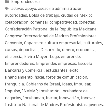
Categorías
Emprendedores
Etiquetas
activar
,
apoyo
,
asesoría administración
,
autoridades
,
Bolsa de trabajo
,
ciudad de México
,
colaboración
,
comenzar
,
competitividad
,
conectar
,
Confederación Patronal de la República Mexicana
,
Congreso Internacional de Madres Profesionistas
,
Convenio
,
Coparmex
,
cultura empresarial
,
culturales
,
cursos
,
deportivos
,
Desarrollo
,
dinero
,
económica
,
eficiencia
,
Elvira Mayén-Lugo
,
emprende
,
Emprendedores
,
Emprender
,
empresas
,
Escuela
Bancaria y Comercial
,
estudiantes
,
éxito
,
financiamiento
,
fiscal
,
foros de comunicación
,
franquicia
,
Gobierno de Israel
,
ideas
,
impulsar
,
Impulso
,
INAMAP
,
incubación
,
incubadora de
negocios
,
Incubamap
,
iniciar
,
innovación
,
innovar
,
Instituto Nacional de Madres Profesionistas
,
jóvenes
,