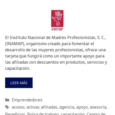
El Instituto Nacional de Madres Profesionistas, S. C.,
(INAMAP), organismo creado para fomentar el
desarrollo de las mujeres profesionistas, ofrece una
tarjeta que fungirá como un importante apoyo para
las afiliadas con descuentos en productos, servicios y
capacitación.
LEER MÁS
Categorías
Emprendedores
Etiquetas
acceso
,
activar
,
afiliadas
,
agencia
,
apoyo
,
asesoría
,
Beneficios
,
Bolsa de trabajo
,
capacitación
,
Centro de