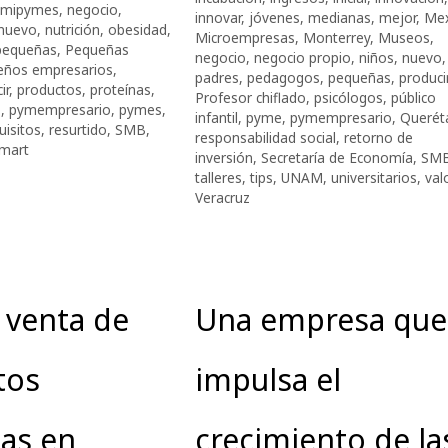
mipymes
,
negocio
,
innovar
,
jóvenes
,
medianas
,
mejor
,
Mex
nuevo
,
nutrición
,
obesidad
,
Microempresas
,
Monterrey
,
Museos
,
pequeñas
,
Pequeñas
negocio
,
negocio propio
,
niños
,
nuevo
,
eños empresarios
,
padres
,
pedagogos
,
pequeñas
,
produci
ir
,
productos
,
proteínas
,
Profesor chiflado
,
psicólogos
,
público
e
,
pymempresario
,
pymes
,
infantil
,
pyme
,
pymempresario
,
Querét
uisitos
,
resurtido
,
SMB
,
responsabilidad social
,
retorno de
mart
inversión
,
Secretaría de Economía
,
SM
talleres
,
tips
,
UNAM
,
universitarios
,
val
Veracruz
 venta de
Una empresa que
tos
impulsa el
as en
crecimiento de la