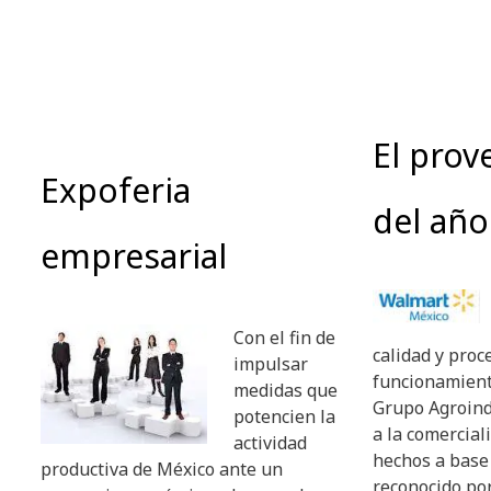
El pro
Expoferia
del año
empresarial
Con el fin de
calidad y proc
impulsar
funcionamien
medidas que
Grupo Agroind
potencien la
a la comercial
actividad
hechos a base
productiva de México ante un
reconocido po