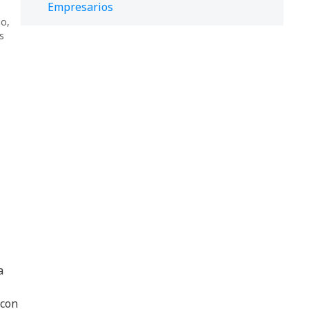
Empresarios
io
,
ps
a
 con