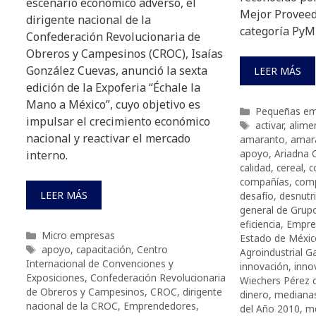
escenario económico adverso, el
Mejor Proveed
dirigente nacional de la
categoría PyM
Confederación Revolucionaria de
Obreros y Campesinos (CROC), Isaías
González Cuevas, anunció la sexta
LEER MÁS
edición de la Expoferia “Échale la
Mano a México”, cuyo objetivo es
Categorías
Pequeñas em
impulsar el crecimiento económico
Etiquetas
activar
,
alime
nacional y reactivar el mercado
amaranto
,
amara
apoyo
,
Ariadna 
interno.
calidad
,
cereal
,
c
compañías
,
comp
LEER MÁS
desafío
,
desnutri
general de Grup
eficiencia
,
Empre
Categorías
Micro empresas
Estado de Méxic
Etiquetas
apoyo
,
capacitación
,
Centro
Agroindustrial 
Internacional de Convenciones y
innovación
,
inno
Exposiciones
,
Confederación Revolucionaria
Wiechers Pérez
de Obreros y Campesinos
,
CROC
,
dirigente
dinero
,
mediana
nacional de la CROC
,
Emprendedores
,
del Año 2010
,
me