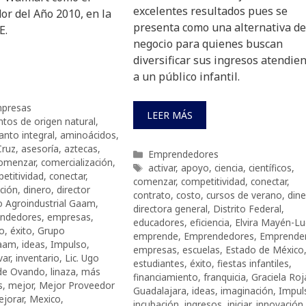
excelentes resultados pues se
or del Año 2010, en la
presenta como una alternativa de
E.
negocio para quienes buscan
diversificar sus ingresos atendie
a un público infantil.
presas
LEER MÁS
ntos de origen natural
,
nto integral
,
aminoácidos
,
Cruz
,
asesoría
,
aztecas
,
Categorías
Emprendedores
omenzar
,
comercialización
,
Etiquetas
activar
,
apoyo
,
ciencia
,
científicos
,
etitividad
,
conectar
,
comenzar
,
competitividad
,
conectar
,
ción
,
dinero
,
director
contrato
,
costo
,
cursos de verano
,
din
o Agroindustrial Gaam
,
directora general
,
Distrito Federal
,
ndedores
,
empresas
,
educadores
,
eficiencia
,
Elvira Mayén-L
o
,
éxito
,
Grupo
emprende
,
Emprendedores
,
Emprende
Gaam
,
ideas
,
Impulso
,
empresas
,
escuelas
,
Estado de México
var
,
inventario
,
Lic. Ugo
estudiantes
,
éxito
,
fiestas infantiles
,
 de Ovando
,
linaza
,
más
financiamiento
,
franquicia
,
Graciela Roj
s
,
mejor
,
Mejor Proveedor
Guadalajara
,
ideas
,
imaginación
,
Impul
jorar
,
Mexico
,
incubación
,
ingresos
,
iniciar
,
innovación
,