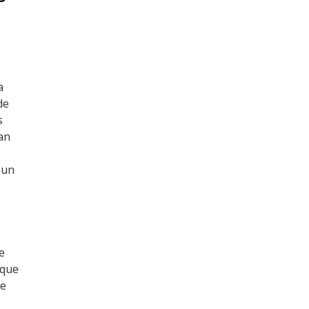
a
de
s
an
 un
e
 que
de