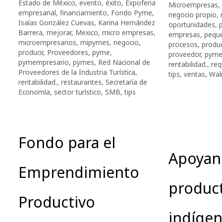
Estado de México
,
evento
,
éxito
,
Expoferia
Microempresas
,
empresarial
,
financiamiento
,
Fondo Pyme
,
negocio propio
,
Isaías González Cuevas
,
Karina Hernández
oportunidades
,
Barrera
,
mejorar
,
Mexico
,
micro empresas
,
empresas
,
pequ
microempresarios
,
mipymes
,
negocio
,
procesos
,
produc
producir
,
Proveedores
,
pyme
,
proveedor
,
pym
pymempresario
,
pymes
,
Red Nacional de
rentabilidad.
,
req
Proveedores de la Industria Turística
,
tips
,
ventas
,
Wal
rentabilidad.
,
restaurantes
,
Secretaría de
Economía
,
sector turístico
,
SMB
,
tips
Fondo para el
Apoyan
Emprendimiento
produc
Productivo
indígen