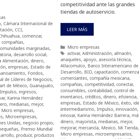
competitividad ante las grandes
tiendas de autoservicio.
sas
o
,
Cámara Internacional de
LEER MÁS
itación
,
CCI
,
Chihuahua
,
comenzar
,
,
compañías
,
Categorías
Micro empresas
comunidades marginadas
,
Etiquetas
activar
,
Administración
,
almacén
,
atoria
,
desarrollo social
,
anaqueles
,
apoyo
,
asesoría técnica
,
a Alimentación
,
dinero
,
Atlacomulco
,
Banco Interamericano de
tón
,
empresas
,
Estado de
Desarrollo
,
BID
,
capacitación
,
comenza
nanciamiento
,
Fondos
,
comerciantes
,
compañía mexicana
,
al de Líderes de Negocios
,
compañías
,
competitividad
,
conectar
,
art de México
,
Guanajuato
,
consumibles
,
contabilidad
,
control de
Impulso
,
ingresos
,
inventarios
,
créditos
,
dinero
,
eficiencia
,
var
,
Karina Hernández
empresas
,
Estado de México
,
éxito
,
id
nero
,
medianas
,
mejor
,
iintermediarismo
,
Impulso
,
innovación
,
,
Micro empresas
,
innovar
,
Karina Hernández Barrera
,
má
os
,
Microempresas
,
dinero
,
mayorista
,
medianas
,
mejor
,
nes Unidas
,
negocio propio
,
mejorar
,
mercancía
,
Mexico
,
Mi Tienda
,
pequeñas
,
Premio Mundial
Micro empresas
,
microempresarios
,
arrollo
,
producir
,
productos