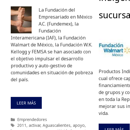
La Fundación del
sucurs
Empresariado en México
A.C. (Fundemex), la
Fundación
Interamericana (IAF), la Fundación
Walmart de México, la Fundación W.K.
Kellogg y FEMSA se han asociado con
el objetivo impulsar el desarrollo
productivo y auto-gestivo de
Productos Ind
comunidades en situación de pobreza
cual ofrece ca
del país.
financiamient
de grupos y 
en toda la Rep
LEER MÁS
mejorar sus in
vida.
Categorías
Emprendedores
Etiquetas
2011
,
activar
,
Aguascalientes
,
apoyo
,
LEER MÁS