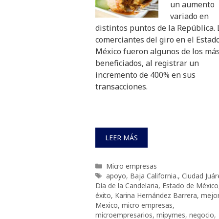
un aumento
variado en
distintos puntos de la República. 
comerciantes del giro en el Estad
México fueron algunos de los má
beneficiados, al registrar un
incremento de 400% en sus
transacciones.
LEER MÁS
Categorías
Micro empresas
Etiquetas
apoyo
,
Baja California.
,
Ciudad Juár
Día de la Candelaria
,
Estado de México
éxito
,
Karina Hernández Barrera
,
mejor
Mexico
,
micro empresas
,
microempresarios
,
mipymes
,
negocio
,