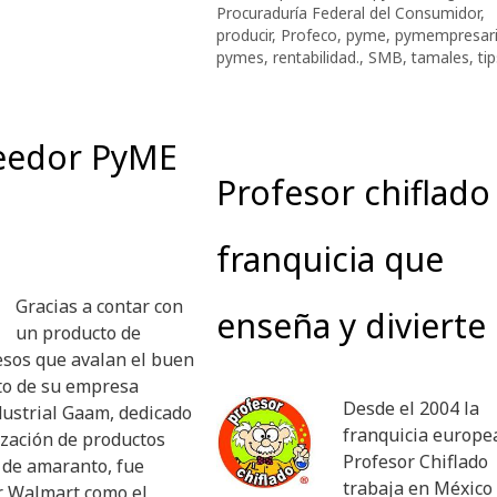
Procuraduría Federal del Consumidor
,
producir
,
Profeco
,
pyme
,
pymempresar
pymes
,
rentabilidad.
,
SMB
,
tamales
,
ti
veedor PyME
Profesor chiflado
franquicia que
Gracias a contar con
enseña y divierte
un producto de
esos que avalan el buen
to de su empresa
Desde el 2004 la
ustrial Gaam, dedicado
franquicia europe
ización de productos
Profesor Chiflado
 de amaranto, fue
trabaja en México
r Walmart como el