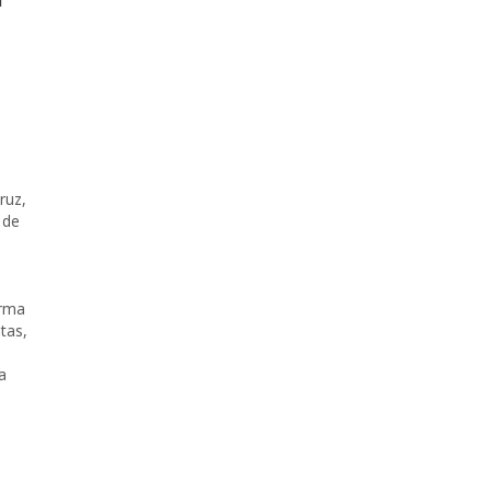
ruz
,
 de
irma
tas
,
a