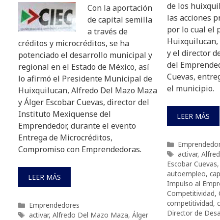
de los huixqu
Con la aportación
las acciones p
de capital semilla
por lo cual el
a través de
Huixquilucan,
créditos y microcréditos, se ha
y el director 
potenciado el desarrollo municipal y
del Emprended
regional en el Estado de México, así
Cuevas, entre
lo afirmó el Presidente Municipal de
el municipio.
Huixquilucan, Alfredo Del Mazo Maza
y Álger Escobar Cuevas, director del
Instituto Mexiquense del
LEER MÁS
Emprendedor, durante el evento
Entrega de Microcréditos,
Categorías
Emprendedo
Compromiso con Emprendedoras.
Etiquetas
activar
,
Alfre
Escobar Cuevas
autoempleo
,
cap
LEER MÁS
Impulso al Empr
Competitividad
,
competitividad
,
Categorías
Emprendedores
Director de Des
Etiquetas
activar
,
Alfredo Del Mazo Maza
,
Álger