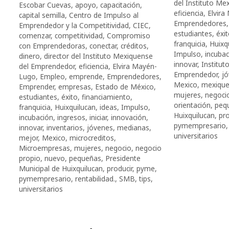
del Instituto M
Escobar Cuevas
,
apoyo
,
capacitación
,
eficiencia
,
Elvir
capital semilla
,
Centro de Impulso al
Emprendedores
Emprendedor y la Competitividad
,
CIEC
,
estudiantes
,
éxi
comenzar
,
competitividad
,
Compromiso
franquicia
,
Huixq
con Emprendedoras
,
conectar
,
créditos
,
Impulso
,
incubac
dinero
,
director del Instituto Mexiquense
innovar
,
Institut
del Emprendedor
,
eficiencia
,
Elvira Mayén-
Emprendedor
,
j
Lugo
,
Empleo
,
emprende
,
Emprendedores
,
Mexico
,
mexiqu
Emprender
,
empresas
,
Estado de México
,
mujeres
,
negoci
estudiantes
,
éxito
,
financiamiento
,
orientación
,
peq
franquicia
,
Huixquilucan
,
ideas
,
Impulso
,
Huixquilucan
,
pro
incubación
,
ingresos
,
iniciar
,
innovación
,
pymempresario
innovar
,
inventarios
,
jóvenes
,
medianas
,
universitarios
mejor
,
Mexico
,
microcreditos
,
Microempresas
,
mujeres
,
negocio
,
negocio
propio
,
nuevo
,
pequeñas
,
Presidente
Municipal de Huixquilucan
,
producir
,
pyme
,
pymempresario
,
rentabilidad.
,
SMB
,
tips
,
universitarios