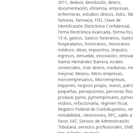
2011
,
deducir
,
devolución
,
dinero
,
documentación
,
eficiencia
,
empresas
,
enfermeras
,
estudios clínicos
,
éxito
,
fá
facturas
,
farmacia
,
FIEL Clave de
Identificación Electrónica Confidencial
,
Firma Electrónica Avanzada
,
forma fisc
13-A
,
gastos
,
Gastos funerarios
,
Gasto
hospitalarios
,
honorarios
,
Honorarios
médicos
,
ideas
,
impuestos
,
Impulso
,
ingresos
,
inmueble
,
innovación
,
innovar
Karina Hernández Barrera
,
locales
comerciales
,
más dinero
,
medianas
,
me
mejorar
,
Mexico
,
Micro empresas
,
microempresarios
,
Microempresas
,
mipymes
,
negocio propio
,
nuevo
,
patr
pequeñas
,
percepciones
,
personas físi
producir
,
pyme
,
pymempresario
,
pyme
recibos
,
refaccionaría
,
régimen fiscal
,
Registro Federal de Contribuyentes
,
re
rentabilidad.
,
retenciones
,
RFC
,
saldo a
favor
,
SAT
,
Servicio de Administración
Tributaria
,
servicios profesionales
,
SM
tips
,
trámite
,
vinatería