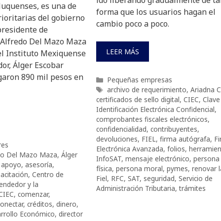
iluquenses, es una de
forma que los usuarios hagan el
rioritarias del gobierno
cambio poco a poco.
 presidente de
 Alfredo Del Mazo Maza
LEER MÁS
del Instituto Mexiquense
or, Álger Escobar
garon 890 mil pesos en
Categorías
Pequeñas empresas
Etiquetas
archivo de requerimiento
,
Ariadna C
certificados de sello digital
,
CIEC
,
Clave
Identificación Electrónica Confidencial
,
comprobantes fiscales electrónicos
,
confidencialidad
,
contribuyentes
,
devoluciones
,
FIEL
,
firma autógrafa
,
F
res
Electrónica Avanzada
,
folios
,
herramien
do Del Mazo Maza
,
Álger
InfoSAT
,
mensaje electrónico
,
persona
,
apoyo
,
asesoría
,
física
,
persona moral
,
pymes
,
renovar l
acitación
,
Centro de
Fiel
,
RFC
,
SAT
,
seguridad
,
Servicio de
endedor y la
Administración Tributaria
,
trámites
CIEC
,
comenzar
,
conectar
,
créditos
,
dinero
,
arrollo Económico
,
director