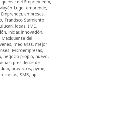
exiquense del Emprendedor
,
a Mayén-Lugo
,
emprende
,
,
Emprender
,
empresas
,
to
,
Francisco Sarmiento
,
uilucan
,
ideas
,
IME
,
ión
,
iniciar
,
innovación
,
o Mexiquense del
óvenes
,
medianas
,
mejor
,
enses
,
Microempresas
,
o
,
negocio propio
,
nuevo
,
ueñas
,
presidente de
ducir
,
proyectos
,
pyme
,
,
recursos
,
SMB
,
tips
,