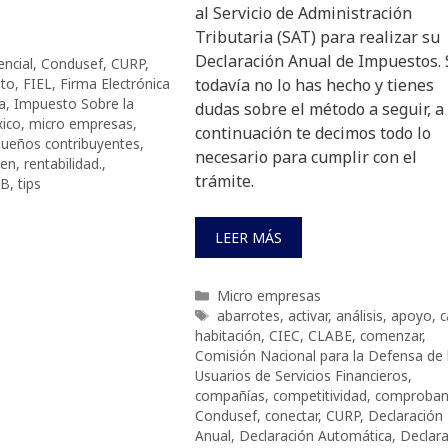
al Servicio de Administración
Tributaria (SAT) para realizar su
Declaración Anual de Impuestos. 
encial
,
Condusef
,
CURP
,
ito
,
FIEL
,
Firma Electrónica
todavía no lo has hecho y tienes
a
,
Impuesto Sobre la
dudas sobre el método a seguir, a
ico
,
micro empresas
,
continuación te decimos todo lo
ueños contribuyentes
,
necesario para cumplir con el
men
,
rentabilidad.
,
trámite.
B
,
tips
LEER MÁS
Categorías
Micro empresas
Etiquetas
abarrotes
,
activar
,
análisis
,
apoyo
,
c
habitación
,
CIEC
,
CLABE
,
comenzar
,
Comisión Nacional para la Defensa de 
Usuarios de Servicios Financieros
,
compañías
,
competitividad
,
comproban
Condusef
,
conectar
,
CURP
,
Declaración
Anual
,
Declaración Automática
,
Declar