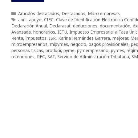
Categorías
Artículos destacados
,
Destacados
,
Micro empresas
Etiquetas
abril
,
apoyo
,
CIEC
,
Clave de Identificación Electrónica Confid
Declaración Anual
,
Declarasat
,
deducciones
,
documentación
,
éx
Avanzada
,
honorarios
,
IETU
,
Impuesto Empresarial a Tasa Únic
Renta
,
impuestos
,
ISR
,
Karina Hernández Barrera
,
mejorar
,
Mex
microempresarios
,
mipymes
,
negocio
,
pagos provisionales
,
peq
personas físicas
,
producir
,
pyme
,
pymempresario
,
pymes
,
régi
retenciones
,
RFC
,
SAT
,
Servicio de Administración Tributaria
,
SM