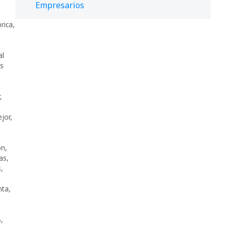
Empresarios
brica
,
al
s
,
jor
,
ón
,
cas
,
s
,
nta
,
B
,