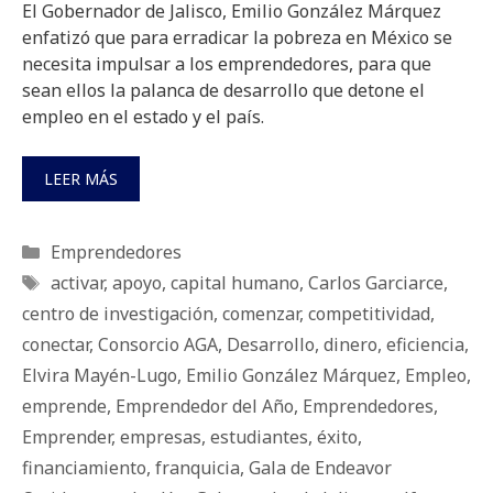
El Gobernador de Jalisco, Emilio González Márquez
enfatizó que para erradicar la pobreza en México se
necesita impulsar a los emprendedores, para que
sean ellos la palanca de desarrollo que detone el
empleo en el estado y el país.
LEER MÁS
Categorías
Emprendedores
Etiquetas
activar
,
apoyo
,
capital humano
,
Carlos Garciarce
,
centro de investigación
,
comenzar
,
competitividad
,
conectar
,
Consorcio AGA
,
Desarrollo
,
dinero
,
eficiencia
,
Elvira Mayén-Lugo
,
Emilio González Márquez
,
Empleo
,
emprende
,
Emprendedor del Año
,
Emprendedores
,
Emprender
,
empresas
,
estudiantes
,
éxito
,
financiamiento
,
franquicia
,
Gala de Endeavor