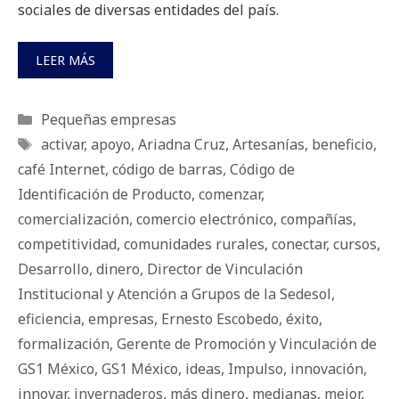
sociales de diversas entidades del país.
LEER MÁS
Categorías
Pequeñas empresas
Etiquetas
activar
,
apoyo
,
Ariadna Cruz
,
Artesanías
,
beneficio
,
café Internet
,
código de barras
,
Código de
Identificación de Producto
,
comenzar
,
comercialización
,
comercio electrónico
,
compañías
,
competitividad
,
comunidades rurales
,
conectar
,
cursos
,
Desarrollo
,
dinero
,
Director de Vinculación
Institucional y Atención a Grupos de la Sedesol
,
eficiencia
,
empresas
,
Ernesto Escobedo
,
éxito
,
formalización
,
Gerente de Promoción y Vinculación de
GS1 México
,
GS1 México
,
ideas
,
Impulso
,
innovación
,
innovar
,
invernaderos
,
más dinero
,
medianas
,
mejor
,