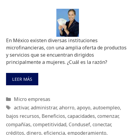
En México existen diversas instituciones
microfinancieras, con una amplia oferta de productos
y servicios que se encuentran dirigidos
principalmente a mujeres. ¿Cuál es la razón?
LEER MÁS
Categorías
Micro empresas
Etiquetas
activar
,
administrar
,
ahorro
,
apoyo
,
autoempleo
,
bajos recursos
,
Beneficios
,
capacidades
,
comenzar
,
compañías
,
competitividad
,
Condusef
,
conectar
,
créditos
,
dinero
,
eficiencia
,
empoderamiento
,