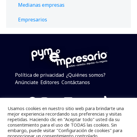
Medianas empresas
Empresarios
Política de privacidad
¿Quiénes somos?
Anúnciate
Editores
Contáctanos
Facebook
Instagram
Twitter
LinkedIn
Telegram
YouTube
TikTok
Usamos cookies en nuestro sitio web para brindarte una
mejor experiencia recordando sus preferencias y visitas
repetidas. Haciendo clic en "Aceptar todo" usted da su
consentimiento para el uso de TODAS las cookies. Sin
Pymempresario © 2025 Todos los derechos reservados.
embargo, puede visitar "Configuración de cookies" para
proporcionar un consentimiento controlado.