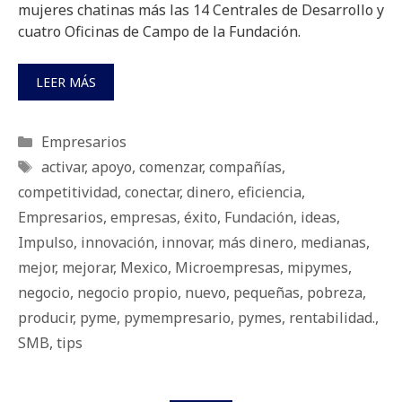
mujeres chatinas más las 14 Centrales de Desarrollo y
cuatro Oficinas de Campo de la Fundación.
LEER MÁS
Categorías
Empresarios
Etiquetas
activar
,
apoyo
,
comenzar
,
compañías
,
competitividad
,
conectar
,
dinero
,
eficiencia
,
Empresarios
,
empresas
,
éxito
,
Fundación
,
ideas
,
Impulso
,
innovación
,
innovar
,
más dinero
,
medianas
,
mejor
,
mejorar
,
Mexico
,
Microempresas
,
mipymes
,
negocio
,
negocio propio
,
nuevo
,
pequeñas
,
pobreza
,
producir
,
pyme
,
pymempresario
,
pymes
,
rentabilidad.
,
SMB
,
tips