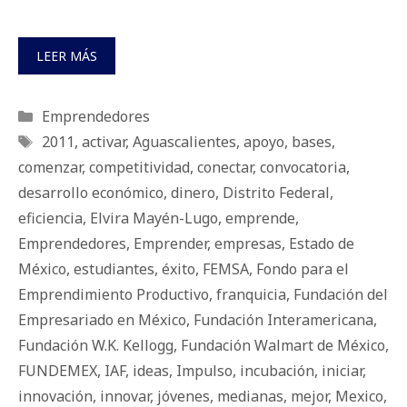
LEER MÁS
Categorías
Emprendedores
Etiquetas
2011
,
activar
,
Aguascalientes
,
apoyo
,
bases
,
comenzar
,
competitividad
,
conectar
,
convocatoria
,
desarrollo económico
,
dinero
,
Distrito Federal
,
eficiencia
,
Elvira Mayén-Lugo
,
emprende
,
Emprendedores
,
Emprender
,
empresas
,
Estado de
México
,
estudiantes
,
éxito
,
FEMSA
,
Fondo para el
Emprendimiento Productivo
,
franquicia
,
Fundación del
Empresariado en México
,
Fundación Interamericana
,
Fundación W.K. Kellogg
,
Fundación Walmart de México
,
FUNDEMEX
,
IAF
,
ideas
,
Impulso
,
incubación
,
iniciar
,
innovación
,
innovar
,
jóvenes
,
medianas
,
mejor
,
Mexico
,