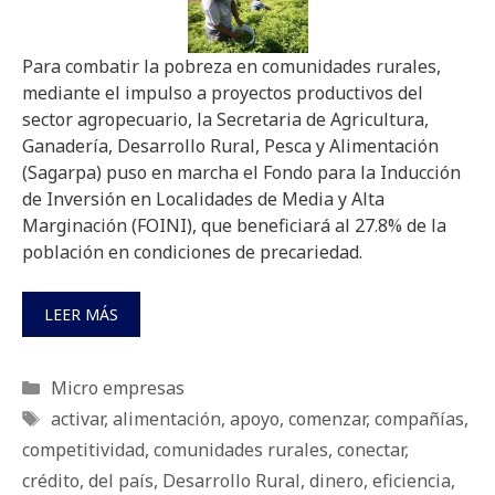
Para combatir la pobreza en comunidades rurales,
mediante el impulso a proyectos productivos del
sector agropecuario, la Secretaria de Agricultura,
Ganadería, Desarrollo Rural, Pesca y Alimentación
(Sagarpa) puso en marcha el Fondo para la Inducción
de Inversión en Localidades de Media y Alta
Marginación (FOINI), que beneficiará al 27.8% de la
población en condiciones de precariedad.
LEER MÁS
Categorías
Micro empresas
Etiquetas
activar
,
alimentación
,
apoyo
,
comenzar
,
compañías
,
competitividad
,
comunidades rurales
,
conectar
,
crédito
,
del país
,
Desarrollo Rural
,
dinero
,
eficiencia
,