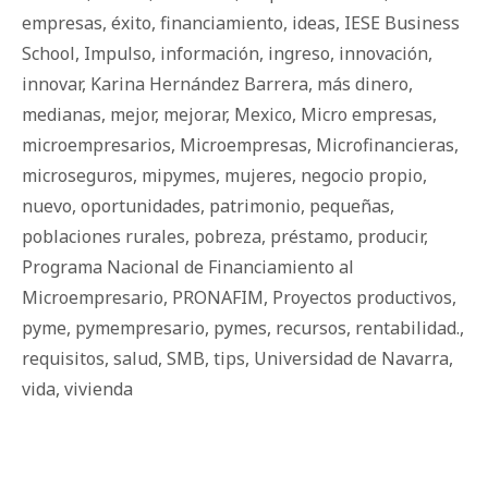
empresas
,
éxito
,
financiamiento
,
ideas
,
IESE Business
School
,
Impulso
,
información
,
ingreso
,
innovación
,
innovar
,
Karina Hernández Barrera
,
más dinero
,
medianas
,
mejor
,
mejorar
,
Mexico
,
Micro empresas
,
microempresarios
,
Microempresas
,
Microfinancieras
,
microseguros
,
mipymes
,
mujeres
,
negocio propio
,
nuevo
,
oportunidades
,
patrimonio
,
pequeñas
,
poblaciones rurales
,
pobreza
,
préstamo
,
producir
,
Programa Nacional de Financiamiento al
Microempresario
,
PRONAFIM
,
Proyectos productivos
,
pyme
,
pymempresario
,
pymes
,
recursos
,
rentabilidad.
,
requisitos
,
salud
,
SMB
,
tips
,
Universidad de Navarra
,
vida
,
vivienda