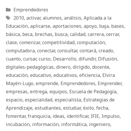
Categorías
Emprendedores
Etiquetas
2010
,
activar
,
alumnos
,
análisis
,
Aplicada a la
Educación
,
aplicarse
,
aportaciones
,
apoyo
,
baja
,
bases
,
básica
,
beca
,
brechas
,
busca
,
calidad
,
carrera
,
cerrar
,
clase
,
comenzar
,
competitividad
,
computación
,
computadora
,
conectar
,
consultar
,
contará
,
creado
,
cuanto
,
cursar
,
curso
,
Desarrollo
,
difundir
,
Difusión
,
digitales-pedagógicas
,
dinero
,
dirigido
,
docente
,
educación
,
educativo
,
educativos
,
eficiencia
,
Elvira
Mayén-Lugo
,
emprende
,
Emprendedores
,
Emprender
,
empresas
,
entrega
,
equipos
,
Escuela de Pedagogía
,
espacio
,
especialidad
,
especialista
,
Estrategias de
Aprendizaje
,
estudiantes
,
estudiar
,
éxito
,
fecha
,
fomentar
,
franquicia
,
ideas
,
identificar
,
IFIE
,
Impulso
,
incubación
,
información
,
informática
,
ingeniero
,