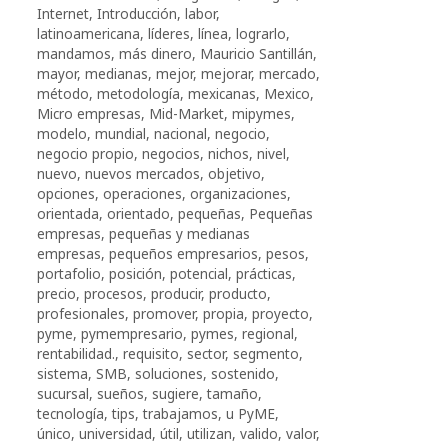
Internet
,
Introducción
,
labor
,
latinoamericana
,
líderes
,
línea
,
lograrlo
,
mandamos
,
más dinero
,
Mauricio Santillán
,
mayor
,
medianas
,
mejor
,
mejorar
,
mercado
,
método
,
metodología
,
mexicanas
,
Mexico
,
Micro empresas
,
Mid-Market
,
mipymes
,
modelo
,
mundial
,
nacional
,
negocio
,
negocio propio
,
negocios
,
nichos
,
nivel
,
nuevo
,
nuevos mercados
,
objetivo
,
opciones
,
operaciones
,
organizaciones
,
orientada
,
orientado
,
pequeñas
,
Pequeñas
empresas
,
pequeñas y medianas
empresas
,
pequeños empresarios
,
pesos
,
portafolio
,
posición
,
potencial
,
prácticas
,
precio
,
procesos
,
producir
,
producto
,
profesionales
,
promover
,
propia
,
proyecto
,
pyme
,
pymempresario
,
pymes
,
regional
,
rentabilidad.
,
requisito
,
sector
,
segmento
,
sistema
,
SMB
,
soluciones
,
sostenido
,
sucursal
,
sueños
,
sugiere
,
tamaño
,
tecnología
,
tips
,
trabajamos
,
u PyME
,
único
,
universidad
,
útil
,
utilizan
,
valido
,
valor
,