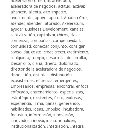
aceleración comercial
,
acelerado
,
aceleradora de negocios
,
actitud
,
activar
,
alcancen
,
alienta
,
alto impacto
,
anualmente
,
apoyo
,
aptitud
,
Ariadna Cruz
,
atender
,
atienden
,
atorado
,
Axeleratum
,
ayudar
,
Business Development
,
canales
,
capitalización
,
capitalizar
,
chicos
,
clase
,
comenzar
,
compañías
,
competitividad
,
comunidad
,
conectar
,
conjunto
,
consigan
,
consolidar
,
costo
,
crear
,
crecer
,
crecimiento
,
cualquiera
,
cumplir
,
desarrolla
,
desarrollar
,
Desarrollo
,
diaria
,
dinero
,
diplomado
,
director de la aceleradora de negocios
,
disposición
,
distintas
,
distribución
,
ecosistemas
,
eficiencia
,
emergentes
,
Empresarios
,
empresas
,
encontrar
,
enfoca
,
enfocado
,
entrenamiento
,
especialistas
,
estratégica
,
existentes
,
éxito
,
exitosas
,
experiencia
,
firma
,
ganas
,
generando
,
habilidades
,
ideas
,
Impulso
,
incubadora
,
Industria
,
información
,
innovación
,
innovador
,
innovar
,
institucionalicen
,
institucionalización
,
Integración
,
Integral
,