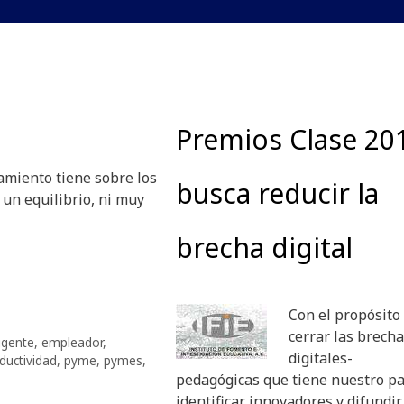
Premios Clase 20
amiento tiene sobre los
busca reducir la
 un equilibrio, ni muy
brecha digital
Con el propósito
cerrar las brech
rigente
,
empleador
,
digitales-
ductividad
,
pyme
,
pymes
,
pedagógicas que tiene nuestro pa
identificar innovadores y difundir