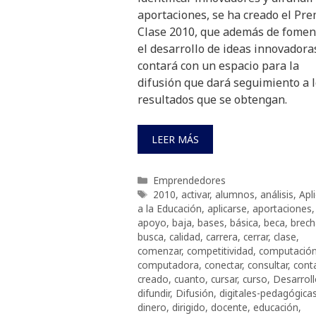
aportaciones, se ha creado el Pre
Clase 2010, que además de fomen
el desarrollo de ideas innovador
contará con un espacio para la
difusión que dará seguimiento a 
resultados que se obtengan.
LEER MÁS
Categorías
Emprendedores
Etiquetas
2010
,
activar
,
alumnos
,
análisis
,
Apl
a la Educación
,
aplicarse
,
aportaciones
,
apoyo
,
baja
,
bases
,
básica
,
beca
,
brech
busca
,
calidad
,
carrera
,
cerrar
,
clase
,
comenzar
,
competitividad
,
computació
computadora
,
conectar
,
consultar
,
cont
creado
,
cuanto
,
cursar
,
curso
,
Desarrol
difundir
,
Difusión
,
digitales-pedagógica
dinero
,
dirigido
,
docente
,
educación
,