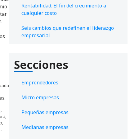
Rentabilidad: El fin del crecimiento a
mio
cualquier costo
tar
as
Seis cambios que redefinen el liderazgo
empresarial
los
Secciones
Emprendedores
icada
Micro empresas
as
,
n
,
Pequeñas empresas
ará
,
lo
,
Medianas empresas
s
,