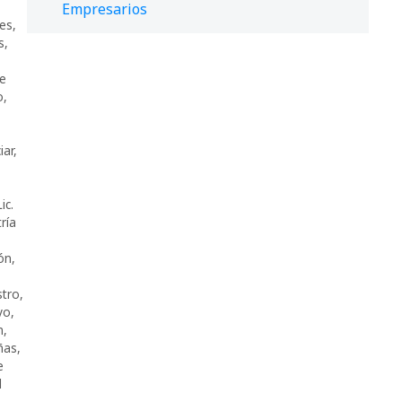
Empresarios
es
,
s
,
de
o
,
ciar
,
ic.
ría
ón
,
stro
,
vo
,
n
,
ñas
,
e
l