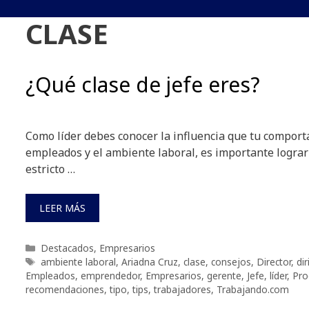
CLASE
¿Qué clase de jefe eres?
Como líder debes conocer la influencia que tu comport
empleados y el ambiente laboral, es importante lograr
estricto …
LEER MÁS
Categorías
Destacados
,
Empresarios
Etiquetas
ambiente laboral
,
Ariadna Cruz
,
clase
,
consejos
,
Director
,
di
Empleados
,
emprendedor
,
Empresarios
,
gerente
,
Jefe
,
líder
,
Pro
recomendaciones
,
tipo
,
tips
,
trabajadores
,
Trabajando.com