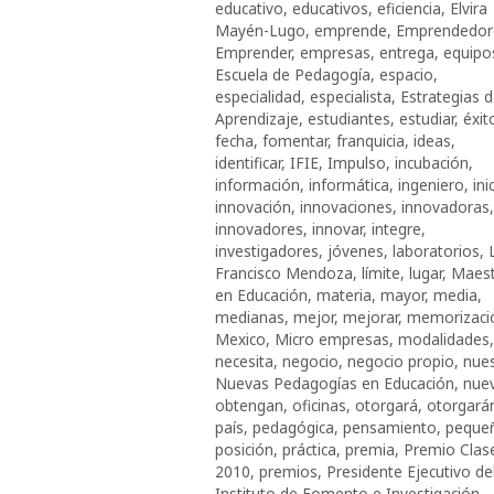
educativo
,
educativos
,
eficiencia
,
Elvira
Mayén-Lugo
,
emprende
,
Emprendedor
Emprender
,
empresas
,
entrega
,
equipo
Escuela de Pedagogía
,
espacio
,
especialidad
,
especialista
,
Estrategias 
Aprendizaje
,
estudiantes
,
estudiar
,
éxit
fecha
,
fomentar
,
franquicia
,
ideas
,
identificar
,
IFIE
,
Impulso
,
incubación
,
información
,
informática
,
ingeniero
,
ini
innovación
,
innovaciones
,
innovadoras
,
innovadores
,
innovar
,
integre
,
investigadores
,
jóvenes
,
laboratorios
,
L
Francisco Mendoza
,
límite
,
lugar
,
Maest
en Educación
,
materia
,
mayor
,
media
,
medianas
,
mejor
,
mejorar
,
memorizaci
Mexico
,
Micro empresas
,
modalidades
,
necesita
,
negocio
,
negocio propio
,
nue
Nuevas Pedagogías en Educación
,
nue
obtengan
,
oficinas
,
otorgará
,
otorgará
país
,
pedagógica
,
pensamiento
,
peque
posición
,
práctica
,
premia
,
Premio Clas
2010
,
premios
,
Presidente Ejecutivo de
Instituto de Fomento e Investigación