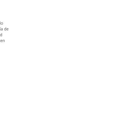
lo
ía de
ad
icen