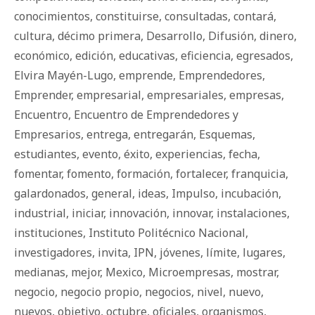
conocimientos
,
constituirse
,
consultadas
,
contará
,
cultura
,
décimo primera
,
Desarrollo
,
Difusión
,
dinero
,
económico
,
edición
,
educativas
,
eficiencia
,
egresados
,
Elvira Mayén-Lugo
,
emprende
,
Emprendedores
,
Emprender
,
empresarial
,
empresariales
,
empresas
,
Encuentro
,
Encuentro de Emprendedores y
Empresarios
,
entrega
,
entregarán
,
Esquemas
,
estudiantes
,
evento
,
éxito
,
experiencias
,
fecha
,
fomentar
,
fomento
,
formación
,
fortalecer
,
franquicia
,
galardonados
,
general
,
ideas
,
Impulso
,
incubación
,
industrial
,
iniciar
,
innovación
,
innovar
,
instalaciones
,
instituciones
,
Instituto Politécnico Nacional
,
investigadores
,
invita
,
IPN
,
jóvenes
,
límite
,
lugares
,
medianas
,
mejor
,
Mexico
,
Microempresas
,
mostrar
,
negocio
,
negocio propio
,
negocios
,
nivel
,
nuevo
,
nuevos
,
objetivo
,
octubre
,
oficiales
,
organismos
,