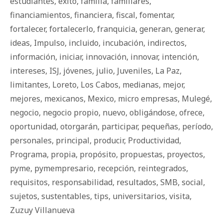
estudiantes
,
éxito
,
familia
,
familiares
,
financiamientos
,
financiera
,
fiscal
,
fomentar
,
fortalecer
,
fortalecerlo
,
franquicia
,
generan
,
generar
,
ideas
,
Impulso
,
incluido
,
incubación
,
indirectos
,
información
,
iniciar
,
innovación
,
innovar
,
intención
,
intereses
,
ISJ
,
jóvenes
,
julio
,
Juveniles
,
La Paz
,
limitantes
,
Loreto
,
Los Cabos
,
medianas
,
mejor
,
mejores
,
mexicanos
,
Mexico
,
micro empresas
,
Mulegé
,
negocio
,
negocio propio
,
nuevo
,
obligándose
,
ofrece
,
oportunidad
,
otorgarán
,
participar
,
pequeñas
,
período
,
personales
,
principal
,
producir
,
Productividad
,
Programa
,
propia
,
propósito
,
propuestas
,
proyectos
,
pyme
,
pymempresario
,
recepción
,
reintegrados
,
requisitos
,
responsabilidad
,
resultados
,
SMB
,
social
,
sujetos
,
sustentables
,
tips
,
universitarios
,
visita
,
Zuzuy Villanueva