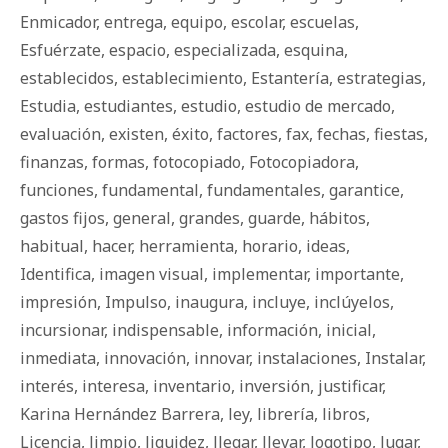
Enmicador
,
entrega
,
equipo
,
escolar
,
escuelas
,
Esfuérzate
,
espacio
,
especializada
,
esquina
,
establecidos
,
establecimiento
,
Estantería
,
estrategias
,
Estudia
,
estudiantes
,
estudio
,
estudio de mercado
,
evaluación
,
existen
,
éxito
,
factores
,
fax
,
fechas
,
fiestas
,
finanzas
,
formas
,
fotocopiado
,
Fotocopiadora
,
funciones
,
fundamental
,
fundamentales
,
garantice
,
gastos fijos
,
general
,
grandes
,
guarde
,
há­bi­tos
,
habitual
,
hacer
,
herramienta
,
horario
,
ideas
,
Identifica
,
imagen visual
,
implementar
,
importante
,
impresión
,
Impulso
,
inaugura
,
incluye
,
inclúyelos
,
incursionar
,
indispensable
,
información
,
inicial
,
inmediata
,
innovación
,
innovar
,
instalaciones
,
Instalar
,
interés
,
interesa
,
inventario
,
inversión
,
justificar
,
Karina Hernández Barrera
,
ley
,
librería
,
libros
,
Licencia
,
limpio
,
liquidez
,
llegar
,
llevar
,
logotipo
,
lugar
,