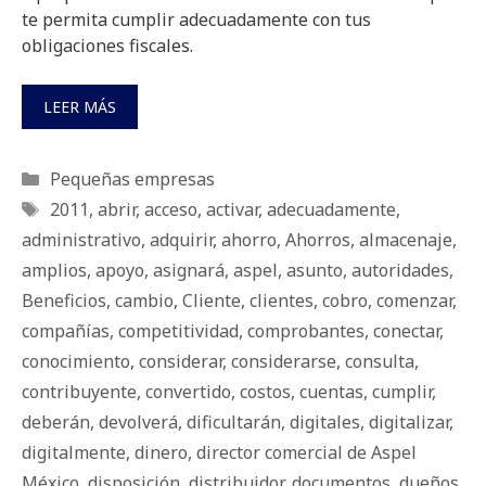
te permita cumplir adecuadamente con tus
obligaciones fiscales.
LEER MÁS
Categorías
Pequeñas empresas
Etiquetas
2011
,
abrir
,
acceso
,
activar
,
adecuadamente
,
administrativo
,
adquirir
,
ahorro
,
Ahorros
,
almacenaje
,
amplios
,
apoyo
,
asignará
,
aspel
,
asunto
,
autoridades
,
Beneficios
,
cambio
,
Cliente
,
clientes
,
cobro
,
comenzar
,
compañías
,
competitividad
,
comprobantes
,
conectar
,
conocimiento
,
considerar
,
considerarse
,
consulta
,
contribuyente
,
convertido
,
costos
,
cuentas
,
cumplir
,
deberán
,
devolverá
,
dificultarán
,
digitales
,
digitalizar
,
digitalmente
,
dinero
,
director comercial de Aspel
México
,
disposición
,
distribuidor
,
documentos
,
dueños
,