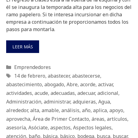
él se inaugura la temporada alta para los negocios del
ramo papelero. Si te interesa incursionar en dicha
empresa a continuación te proporcionamos todos los
pasos para montarla.
LEER MÁS
Categorías
Emprendedores
Etiquetas
14 de febrero
,
abastecer
,
abastecerse
,
abastecimiento
,
abogado
,
Abre
,
acorde
,
activar
,
actividades
,
acude
,
adecuadas
,
adecuar
,
adicional
,
Administración
,
administrar
,
adquieras
,
Agua
,
alrededor
,
alta
,
amable
,
análisis
,
año
,
aplica
,
apoyo
,
aprovecha
,
Área de Primer Contacto
,
áreas
,
artículos
,
asesoría
,
Asóciate
,
aspectos
,
Aspectos legales
,
atención
,
baño
,
básica
,
básico
,
bodega
,
busca
,
buscar
,