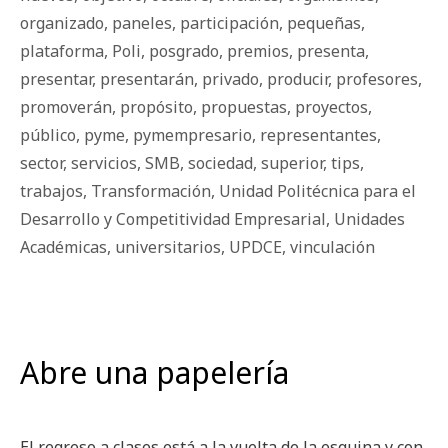
organizado
,
paneles
,
participación
,
pequeñas
,
plataforma
,
Poli
,
posgrado
,
premios
,
presenta
,
presentar
,
presentarán
,
privado
,
producir
,
profesores
,
promoverán
,
propósito
,
propuestas
,
proyectos
,
público
,
pyme
,
pymempresario
,
representantes
,
sector
,
servicios
,
SMB
,
sociedad
,
superior
,
tips
,
trabajos
,
Transformación
,
Unidad Politécnica para el
Desarrollo y Competitividad Empresarial
,
Unidades
Académicas
,
universitarios
,
UPDCE
,
vinculación
Abre una papelería
El regreso a clases está a la vuelta de la esquina y con