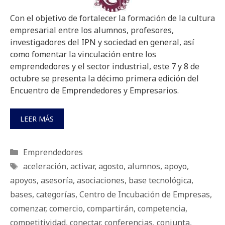
Con el objetivo de fortalecer la formación de la cultura
empresarial entre los alumnos, profesores,
investigadores del IPN y sociedad en general, así
como fomentar la vinculación entre los
emprendedores y el sector industrial, este 7 y 8 de
octubre se presenta la décimo primera edición del
Encuentro de Emprendedores y Empresarios.
LEER MÁS
Categorías
Emprendedores
Etiquetas
aceleración
,
activar
,
agosto
,
alumnos
,
apoyo
,
apoyos
,
asesoría
,
asociaciones
,
base tecnológica
,
bases
,
categorías
,
Centro de Incubación de Empresas
,
comenzar
,
comercio
,
compartirán
,
competencia
,
competitividad
,
conectar
,
conferencias
,
conjunta
,