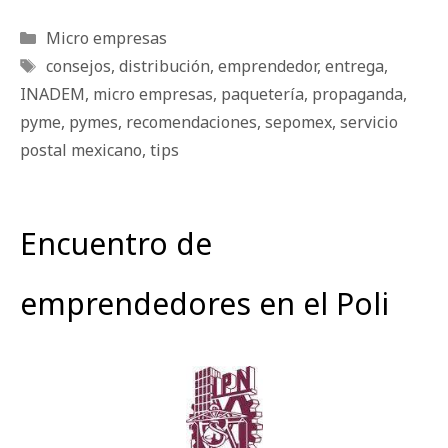
Categorías
Micro empresas
Etiquetas
consejos
,
distribución
,
emprendedor
,
entrega
,
INADEM
,
micro empresas
,
paquetería
,
propaganda
,
pyme
,
pymes
,
recomendaciones
,
sepomex
,
servicio
postal mexicano
,
tips
Encuentro de
emprendedores en el Poli