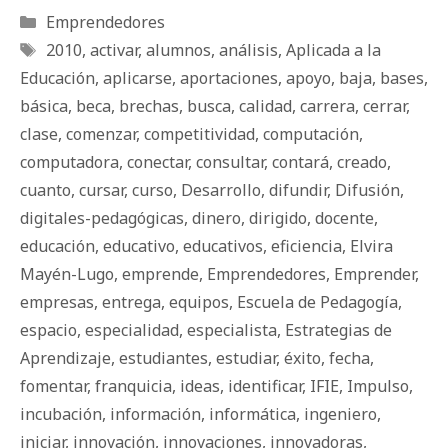
Categorías
Emprendedores
Etiquetas
2010
,
activar
,
alumnos
,
análisis
,
Aplicada a la
Educación
,
aplicarse
,
aportaciones
,
apoyo
,
baja
,
bases
,
básica
,
beca
,
brechas
,
busca
,
calidad
,
carrera
,
cerrar
,
clase
,
comenzar
,
competitividad
,
computación
,
computadora
,
conectar
,
consultar
,
contará
,
creado
,
cuanto
,
cursar
,
curso
,
Desarrollo
,
difundir
,
Difusión
,
digitales-pedagógicas
,
dinero
,
dirigido
,
docente
,
educación
,
educativo
,
educativos
,
eficiencia
,
Elvira
Mayén-Lugo
,
emprende
,
Emprendedores
,
Emprender
,
empresas
,
entrega
,
equipos
,
Escuela de Pedagogía
,
espacio
,
especialidad
,
especialista
,
Estrategias de
Aprendizaje
,
estudiantes
,
estudiar
,
éxito
,
fecha
,
fomentar
,
franquicia
,
ideas
,
identificar
,
IFIE
,
Impulso
,
incubación
,
información
,
informática
,
ingeniero
,
iniciar
,
innovación
,
innovaciones
,
innovadoras
,