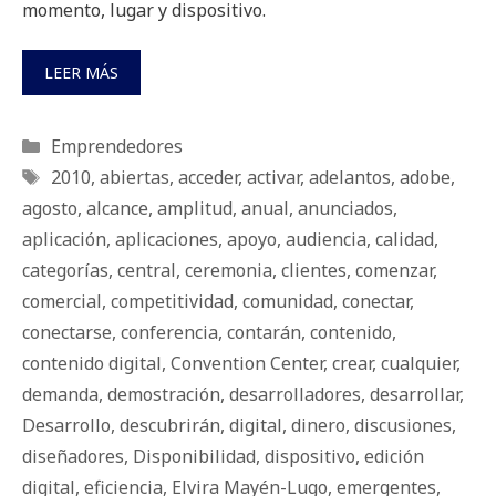
momento, lugar y dispositivo.
LEER MÁS
Categorías
Emprendedores
Etiquetas
2010
,
abiertas
,
acceder
,
activar
,
adelantos
,
adobe
,
agosto
,
alcance
,
amplitud
,
anual
,
anunciados
,
aplicación
,
aplicaciones
,
apoyo
,
audiencia
,
calidad
,
categorías
,
central
,
ceremonia
,
clientes
,
comenzar
,
comercial
,
competitividad
,
comunidad
,
conectar
,
conectarse
,
conferencia
,
contarán
,
contenido
,
contenido digital
,
Convention Center
,
crear
,
cualquier
,
demanda
,
demostración
,
desarrolladores
,
desarrollar
,
Desarrollo
,
descubrirán
,
digital
,
dinero
,
discusiones
,
diseñadores
,
Disponibilidad
,
dispositivo
,
edición
digital
,
eficiencia
,
Elvira Mayén-Lugo
,
emergentes
,