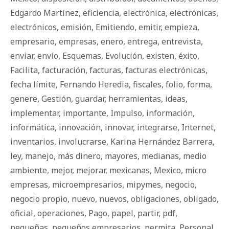
Edgardo Martínez
,
eficiencia
,
electrónica
,
electrónicas
,
electrónicos
,
emisión
,
Emitiendo
,
emitir
,
empieza
,
empresario
,
empresas
,
enero
,
entrega
,
entrevista
,
enviar
,
envío
,
Esquemas
,
Evolución
,
existen
,
éxito
,
Facilita
,
facturación
,
facturas
,
facturas electrónicas
,
fecha límite
,
Fernando Heredia
,
fiscales
,
folio
,
forma
,
genere
,
Gestión
,
guardar
,
herramientas
,
ideas
,
implementar
,
importante
,
Impulso
,
información
,
informática
,
innovación
,
innovar
,
integrarse
,
Internet
,
inventarios
,
involucrarse
,
Karina Hernández Barrera
,
ley
,
manejo
,
más dinero
,
mayores
,
medianas
,
medio
ambiente
,
mejor
,
mejorar
,
mexicanas
,
Mexico
,
micro
empresas
,
microempresarios
,
mipymes
,
negocio
,
negocio propio
,
nuevo
,
nuevos
,
obligaciones
,
obligado
,
oficial
,
operaciones
,
Pago
,
papel
,
partir
,
pdf
,
pequeñas
,
pequeños empresarios
,
permita
,
Personal
,