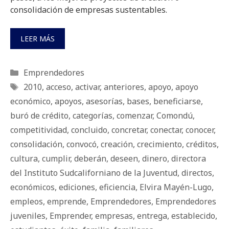
consolidación de empresas sustentables.
LEER MÁS
Categorías
Emprendedores
Etiquetas
2010
,
acceso
,
activar
,
anteriores
,
apoyo
,
apoyo
económico
,
apoyos
,
asesorí­as
,
bases
,
beneficiarse
,
buró de crédito
,
categorías
,
comenzar
,
Comondú
,
competitividad
,
concluido
,
concretar
,
conectar
,
conocer
,
consolidación
,
convocó
,
creación
,
crecimiento
,
créditos
,
cultura
,
cumplir
,
deberán
,
deseen
,
dinero
,
directora
del Instituto Sudcaliforniano de la Juventud
,
directos
,
económicos
,
ediciones
,
eficiencia
,
Elvira Mayén-Lugo
,
empleos
,
emprende
,
Emprendedores
,
Emprendedores
juveniles
,
Emprender
,
empresas
,
entrega
,
establecido
,