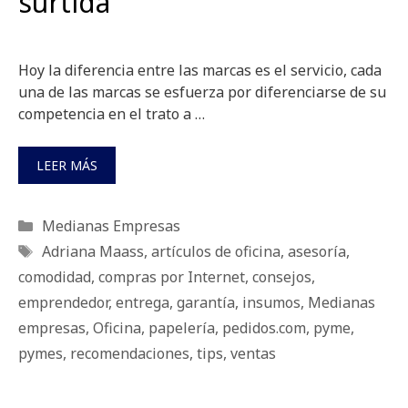
surtida
Hoy la diferencia entre las marcas es el servicio, cada
una de las marcas se esfuerza por diferenciarse de su
competencia en el trato a …
LEER MÁS
Categorías
Medianas Empresas
Etiquetas
Adriana Maass
,
artículos de oficina
,
asesoría
,
comodidad
,
compras por Internet
,
consejos
,
emprendedor
,
entrega
,
garantía
,
insumos
,
Medianas
empresas
,
Oficina
,
papelería
,
pedidos.com
,
pyme
,
pymes
,
recomendaciones
,
tips
,
ventas