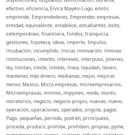
efectivo
,
eficiencia
,
Elvira Mayén-Lugo
,
emitir
,
emprende
,
Emprendedores
,
Emprender
,
empresas
,
entidad
,
equivalente
,
establece
,
estudiantes
,
éxito
,
extemporáneo
,
financiera
,
Fondos
,
franquicia
,
gestiones
,
hipoteca
,
ideas
,
importe
,
Impulso
,
incubación
,
incumplido
,
iniciar
,
innovación
,
innovar
,
instituciones
,
intento
,
intereses
,
interpuso
,
jóvenes
,
ley
,
limitan
,
límite
,
límites
,
línea
,
liquidan
,
lleven
,
mantener
,
más dinero
,
medianas
,
mejor
,
mejorar
,
menor
,
Mexico
,
Micro empresas
,
microempresarios
,
Microempresas
,
mínimo
,
mipymes
,
modo
,
monto
,
moratorios
,
negocio
,
negocio propio
,
nuevas
,
nuevo
,
operación
,
operaciones
,
operados
,
origine
,
pagar
,
Pago
,
pequeñas
,
período
,
podrán
,
principales
,
proceda
,
producir
,
prohíbe
,
prohíben
,
propias
,
pyme
,
pymempresario
,
pymes
,
realicen
,
reforma
,
registrar
,