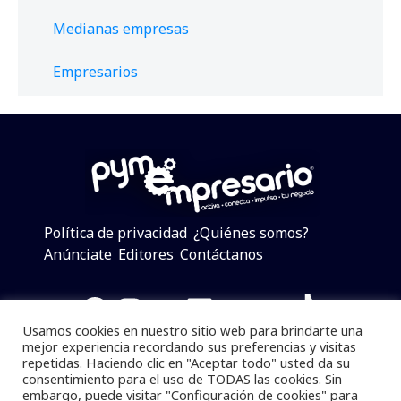
Medianas empresas
Empresarios
Política de privacidad
¿Quiénes somos?
Anúnciate
Editores
Contáctanos
Facebook
Instagram
Twitter
LinkedIn
Telegram
YouTube
TikTok
Usamos cookies en nuestro sitio web para brindarte una
mejor experiencia recordando sus preferencias y visitas
repetidas. Haciendo clic en "Aceptar todo" usted da su
consentimiento para el uso de TODAS las cookies. Sin
Pymempresario © 2025 Todos los derechos reservados.
embargo, puede visitar "Configuración de cookies" para