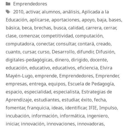
Categorías
Emprendedores
Etiquetas
2010
,
activar
,
alumnos
,
análisis
,
Aplicada a la
Educación
,
aplicarse
,
aportaciones
,
apoyo
,
baja
,
bases
,
básica
,
beca
,
brechas
,
busca
,
calidad
,
carrera
,
cerrar
,
clase
,
comenzar
,
competitividad
,
computación
,
computadora
,
conectar
,
consultar
,
contará
,
creado
,
cuanto
,
cursar
,
curso
,
Desarrollo
,
difundir
,
Difusión
,
digitales-pedagógicas
,
dinero
,
dirigido
,
docente
,
educación
,
educativo
,
educativos
,
eficiencia
,
Elvira
Mayén-Lugo
,
emprende
,
Emprendedores
,
Emprender
,
empresas
,
entrega
,
equipos
,
Escuela de Pedagogía
,
espacio
,
especialidad
,
especialista
,
Estrategias de
Aprendizaje
,
estudiantes
,
estudiar
,
éxito
,
fecha
,
fomentar
,
franquicia
,
ideas
,
identificar
,
IFIE
,
Impulso
,
incubación
,
información
,
informática
,
ingeniero
,
iniciar
,
innovación
,
innovaciones
,
innovadoras
,