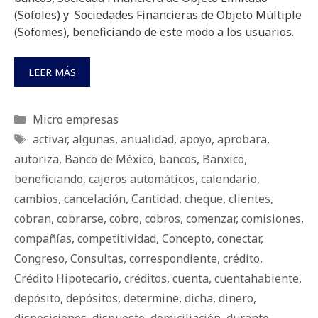
(Sofoles) y Sociedades Financieras de Objeto Múltiple
(Sofomes), beneficiando de este modo a los usuarios.
LEER MÁS
Categorías
Micro empresas
Etiquetas
activar
,
algunas
,
anualidad
,
apoyo
,
aprobara
,
autoriza
,
Banco de México
,
bancos
,
Banxico
,
beneficiando
,
cajeros automáticos
,
calendario
,
cambios
,
cancelación
,
Cantidad
,
cheque
,
clientes
,
cobran
,
cobrarse
,
cobro
,
cobros
,
comenzar
,
comisiones
,
compañías
,
competitividad
,
Concepto
,
conectar
,
Congreso
,
Consultas
,
correspondiente
,
crédito
,
Crédito Hipotecario
,
créditos
,
cuenta
,
cuentahabiente
,
depósito
,
depósitos
,
determine
,
dicha
,
dinero
,
disposiciones
,
dispuesto
,
domiciliación
,
durante
,