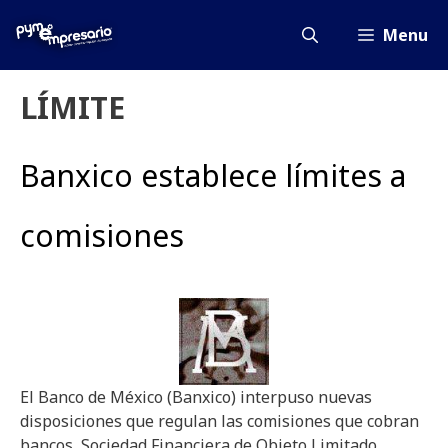
Saltar
al
Menu
contenido
LÍMITE
Banxico establece límites a
comisiones
El Banco de México (Banxico) interpuso nuevas
disposiciones que regulan las comisiones que cobran
bancos, Sociedad Financiera de Objeto Limitado