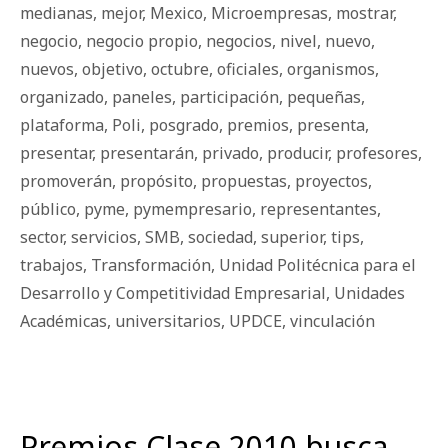
medianas
,
mejor
,
Mexico
,
Microempresas
,
mostrar
,
negocio
,
negocio propio
,
negocios
,
nivel
,
nuevo
,
nuevos
,
objetivo
,
octubre
,
oficiales
,
organismos
,
organizado
,
paneles
,
participación
,
pequeñas
,
plataforma
,
Poli
,
posgrado
,
premios
,
presenta
,
presentar
,
presentarán
,
privado
,
producir
,
profesores
,
promoverán
,
propósito
,
propuestas
,
proyectos
,
público
,
pyme
,
pymempresario
,
representantes
,
sector
,
servicios
,
SMB
,
sociedad
,
superior
,
tips
,
trabajos
,
Transformación
,
Unidad Politécnica para el
Desarrollo y Competitividad Empresarial
,
Unidades
Académicas
,
universitarios
,
UPDCE
,
vinculación
Premios Clase 2010 busca