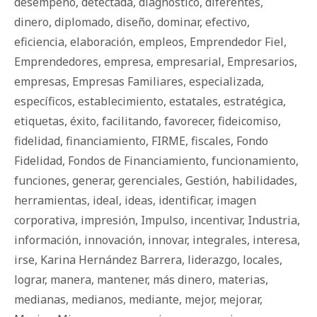
desempeño
,
detectada
,
diagnóstico
,
diferentes
,
dinero
,
diplomado
,
diseño
,
dominar
,
efectivo
,
eficiencia
,
elaboración
,
empleos
,
Emprendedor Fiel
,
Emprendedores
,
empresa
,
empresarial
,
Empresarios
,
empresas
,
Empresas Familiares
,
especializada
,
específicos
,
establecimiento
,
estatales
,
estratégica
,
etiquetas
,
éxito
,
facilitando
,
favorecer
,
fideicomiso
,
fidelidad
,
financiamiento
,
FIRME
,
fiscales
,
Fondo
Fidelidad
,
Fondos de Financiamiento
,
funcionamiento
,
funciones
,
generar
,
gerenciales
,
Gestión
,
habilidades
,
herramientas
,
ideal
,
ideas
,
identificar
,
imagen
corporativa
,
impresión
,
Impulso
,
incentivar
,
Industria
,
información
,
innovación
,
innovar
,
integrales
,
interesa
,
irse
,
Karina Hernández Barrera
,
liderazgo
,
locales
,
lograr
,
manera
,
mantener
,
más dinero
,
materias
,
medianas
,
medianos
,
mediante
,
mejor
,
mejorar
,