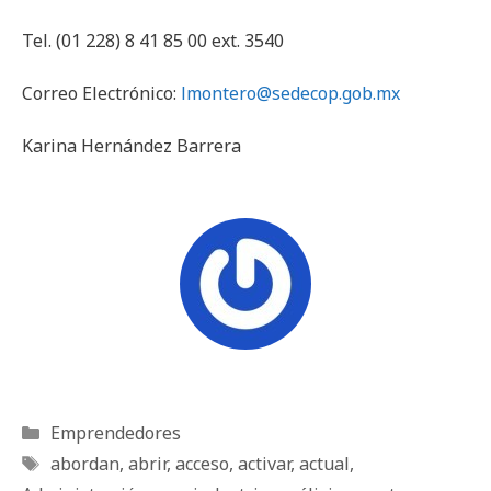
Tel. (01 228) 8 41 85 00 ext. 3540
Correo Electrónico:
lmontero@sedecop.gob.mx
Karina Hernández Barrera
Categorías
Emprendedores
Etiquetas
abordan
,
abrir
,
acceso
,
activar
,
actual
,