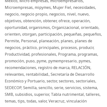
Mexico
,
Micro empresas
,
microempresarios
,
Microempresas
,
mipymes
,
Mujer Fiel
,
necesidades
,
negocio
,
negocio propio
,
negocios
,
nivel
,
nuevo
,
objetivos
,
obtención
,
obtener
,
ofrece
,
operación
,
oportunidad
,
organismos
,
Organizacional
,
orientado
,
orienten
,
otorgan
,
participación
,
pequeñas
,
pequeños
,
Permite
,
Personal
,
planeación
,
planes
,
planes de
negocios
,
práctico
,
principales
,
procesos
,
producir
,
Productividad
,
profesionales
,
Programa
,
programas
,
promoción
,
puso
,
pyme
,
pymempresario
,
pymes
,
recomendaciones
,
registro de marca
,
RELACIÓN
,
relevantes
,
rentabilidad.
,
Secretaría de Desarrollo
Económico y Portuario
,
sector
,
sectores
,
sectoriales
,
SEDECOP
,
Semilla
,
sencillo
,
serie
,
servicios
,
sistema
,
SMB
,
subsidios
,
superior
,
Tabla nutrimental
,
talleres
,
temas
,
tips
,
todas
,
valor
,
Veracruz
,
vinculación