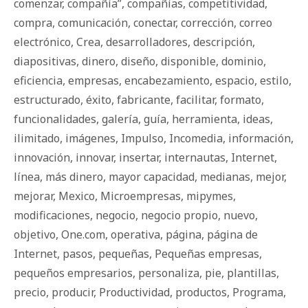
comenzar
,
compañía”
,
compañías
,
competitividad
,
compra
,
comunicación
,
conectar
,
corrección
,
correo
electrónico
,
Crea
,
desarrolladores
,
descripción
,
diapositivas
,
dinero
,
diseño
,
disponible
,
dominio
,
eficiencia
,
empresas
,
encabezamiento
,
espacio
,
estilo
,
estructurado
,
éxito
,
fabricante
,
facilitar
,
formato
,
funcionalidades
,
galería
,
guía
,
herramienta
,
ideas
,
ilimitado
,
imágenes
,
Impulso
,
Incomedia
,
información
,
innovación
,
innovar
,
insertar
,
internautas
,
Internet
,
línea
,
más dinero
,
mayor capacidad
,
medianas
,
mejor
,
mejorar
,
Mexico
,
Microempresas
,
mipymes
,
modificaciones
,
negocio
,
negocio propio
,
nuevo
,
objetivo
,
One.com
,
operativa
,
página
,
página de
Internet
,
pasos
,
pequeñas
,
Pequeñas empresas
,
pequeños empresarios
,
personaliza
,
pie
,
plantillas
,
precio
,
producir
,
Productividad
,
productos
,
Programa
,