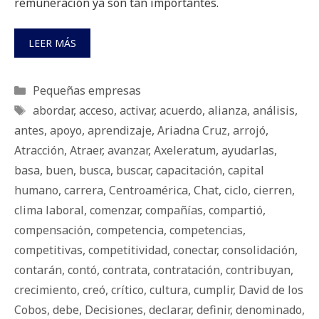
remuneración ya son tan importantes.
LEER MÁS
Categorías
Pequeñas empresas
Etiquetas
abordar
,
acceso
,
activar
,
acuerdo
,
alianza
,
análisis
,
antes
,
apoyo
,
aprendizaje
,
Ariadna Cruz
,
arrojó
,
Atracción
,
Atraer
,
avanzar
,
Axeleratum
,
ayudarlas
,
basa
,
buen
,
busca
,
buscar
,
capacitación
,
capital
humano
,
carrera
,
Centroamérica
,
Chat
,
ciclo
,
cierren
,
clima laboral
,
comenzar
,
compañías
,
compartió
,
compensación
,
competencia
,
competencias
,
competitivas
,
competitividad
,
conectar
,
consolidación
,
contarán
,
contó
,
contrata
,
contratación
,
contribuyan
,
crecimiento
,
creó
,
crítico
,
cultura
,
cumplir
,
David de los
Cobos
,
debe
,
Decisiones
,
declarar
,
definir
,
denominado
,