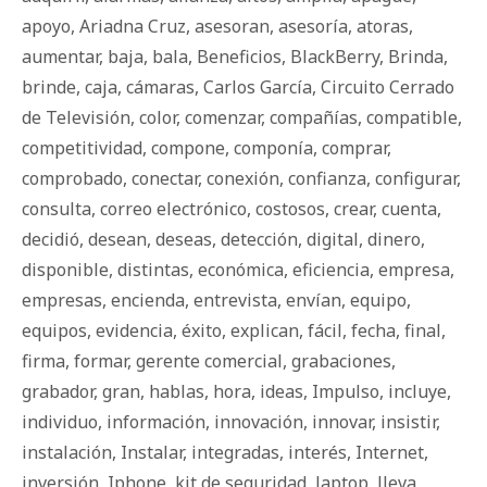
apoyo
,
Ariadna Cruz
,
asesoran
,
asesoría
,
atoras
,
aumentar
,
baja
,
bala
,
Beneficios
,
BlackBerry
,
Brinda
,
brinde
,
caja
,
cámaras
,
Carlos García
,
Circuito Cerrado
de Televisión
,
color
,
comenzar
,
compañías
,
compatible
,
competitividad
,
compone
,
componía
,
comprar
,
comprobado
,
conectar
,
conexión
,
confianza
,
configurar
,
consulta
,
correo electrónico
,
costosos
,
crear
,
cuenta
,
decidió
,
desean
,
deseas
,
detección
,
digital
,
dinero
,
disponible
,
distintas
,
económica
,
eficiencia
,
empresa
,
empresas
,
encienda
,
entrevista
,
envían
,
equipo
,
equipos
,
evidencia
,
éxito
,
explican
,
fácil
,
fecha
,
final
,
firma
,
formar
,
gerente comercial
,
grabaciones
,
grabador
,
gran
,
hablas
,
hora
,
ideas
,
Impulso
,
incluye
,
individuo
,
información
,
innovación
,
innovar
,
insistir
,
instalación
,
Instalar
,
integradas
,
interés
,
Internet
,
inversión
,
Iphone
,
kit de seguridad
,
laptop
,
lleva
,