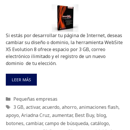
Si estás por desarrollar tu página de Internet, deseas
cambiar su diseño o dominio, la herramienta WebSite
X5 Evolution 8 ofrece espacio por 3 GB, correo
electrónico ilimitado y el registro de un nuevo
dominio de tu elección.
LEER MÁS
Categorías
Pequeñas empresas
Etiquetas
3 GB
,
activar
,
acuerdo
,
ahorro
,
animaciones flash
,
apoyo
,
Ariadna Cruz
,
aumentar
,
Best Buy
,
blog
,
botones
,
cambiar
,
campo de búsqueda
,
catálogo
,