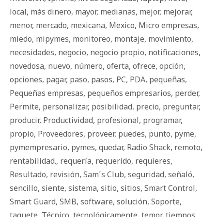
local
,
más dinero
,
mayor
,
medianas
,
mejor
,
mejorar
,
menor
,
mercado
,
mexicana
,
Mexico
,
Micro empresas
,
miedo
,
mipymes
,
monitoreo
,
montaje
,
movimiento
,
necesidades
,
negocio
,
negocio propio
,
notificaciones
,
novedosa
,
nuevo
,
número
,
oferta
,
ofrece
,
opción
,
opciones
,
pagar
,
paso
,
pasos
,
PC
,
PDA
,
pequeñas
,
Pequeñas empresas
,
pequeños empresarios
,
perder
,
Permite
,
personalizar
,
posibilidad
,
precio
,
preguntar
,
producir
,
Productividad
,
profesional
,
programar
,
propio
,
Proveedores
,
proveer
,
puedes
,
punto
,
pyme
,
pymempresario
,
pymes
,
quedar
,
Radio Shack
,
remoto
,
rentabilidad.
,
requería
,
requerido
,
requieres
,
Resultado
,
revisión
,
Sam´s Club
,
seguridad
,
señaló
,
sencillo
,
siente
,
sistema
,
sitio
,
sitios
,
Smart Control
,
Smart Guard
,
SMB
,
software
,
solución
,
Soporte
,
taquete
,
Técnico
,
tecnológicamente
,
temor
,
tiempos
,