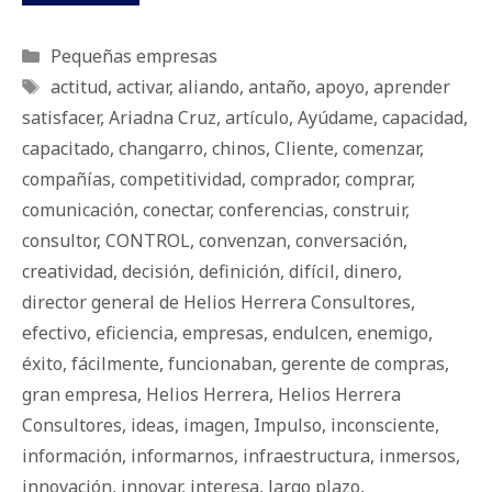
Categorías
Pequeñas empresas
Etiquetas
actitud
,
activar
,
aliando
,
antaño
,
apoyo
,
aprender
satisfacer
,
Ariadna Cruz
,
artículo
,
Ayúdame
,
capacidad
,
capacitado
,
changarro
,
chinos
,
Cliente
,
comenzar
,
compañías
,
competitividad
,
comprador
,
comprar
,
comunicación
,
conectar
,
conferencias
,
construir
,
consultor
,
CONTROL
,
convenzan
,
conversación
,
creatividad
,
decisión
,
definición
,
difícil
,
dinero
,
director general de Helios Herrera Consultores
,
efectivo
,
eficiencia
,
empresas
,
endulcen
,
enemigo
,
éxito
,
fácilmente
,
funcionaban
,
gerente de compras
,
gran empresa
,
Helios Herrera
,
Helios Herrera
Consultores
,
ideas
,
imagen
,
Impulso
,
inconsciente
,
información
,
informarnos
,
infraestructura
,
inmersos
,
innovación
,
innovar
,
interesa
,
largo plazo
,