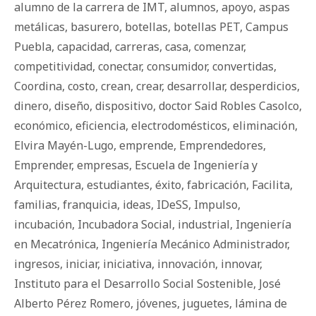
alumno de la carrera de IMT
,
alumnos
,
apoyo
,
aspas
metálicas
,
basurero
,
botellas
,
botellas PET
,
Campus
Puebla
,
capacidad
,
carreras
,
casa
,
comenzar
,
competitividad
,
conectar
,
consumidor
,
convertidas
,
Coordina
,
costo
,
crean
,
crear
,
desarrollar
,
desperdicios
,
dinero
,
diseño
,
dispositivo
,
doctor Said Robles Casolco
,
económico
,
eficiencia
,
electrodomésticos
,
eliminación
,
Elvira Mayén-Lugo
,
emprende
,
Emprendedores
,
Emprender
,
empresas
,
Escuela de Ingeniería y
Arquitectura
,
estudiantes
,
éxito
,
fabricación
,
Facilita
,
familias
,
franquicia
,
ideas
,
IDeSS
,
Impulso
,
incubación
,
Incubadora Social
,
industrial
,
Ingeniería
en Mecatrónica
,
Ingeniería Mecánico Administrador
,
ingresos
,
iniciar
,
iniciativa
,
innovación
,
innovar
,
Instituto para el Desarrollo Social Sostenible
,
José
Alberto Pérez Romero
,
jóvenes
,
juguetes
,
lámina de