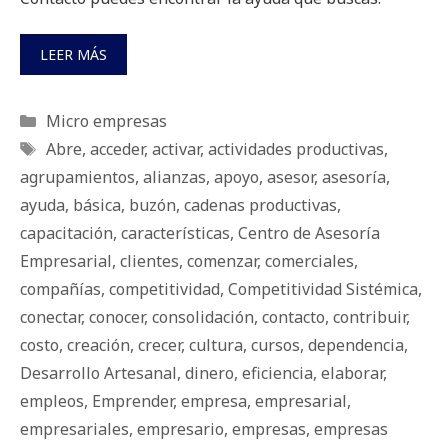
LEER MÁS
Categorías
Micro empresas
Etiquetas
Abre
,
acceder
,
activar
,
actividades productivas
,
agrupamientos
,
alianzas
,
apoyo
,
asesor
,
asesoría
,
ayuda
,
básica
,
buzón
,
cadenas productivas
,
capacitación
,
características
,
Centro de Asesoría
Empresarial
,
clientes
,
comenzar
,
comerciales
,
compañías
,
competitividad
,
Competitividad Sistémica
,
conectar
,
conocer
,
consolidación
,
contacto
,
contribuir
,
costo
,
creación
,
crecer
,
cultura
,
cursos
,
dependencia
,
Desarrollo Artesanal
,
dinero
,
eficiencia
,
elaborar
,
empleos
,
Emprender
,
empresa
,
empresarial
,
empresariales
,
empresario
,
empresas
,
empresas