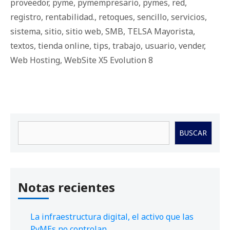
proveedor
,
pyme
,
pymempresario
,
pymes
,
red
,
registro
,
rentabilidad.
,
retoques
,
sencillo
,
servicios
,
sistema
,
sitio
,
sitio web
,
SMB
,
TELSA Mayorista
,
textos
,
tienda online
,
tips
,
trabajo
,
usuario
,
vender
,
Web Hosting
,
WebSite X5 Evolution 8
Buscar
BUSCAR
Notas recientes
La infraestructura digital, el activo que las
PyMEs no controlan