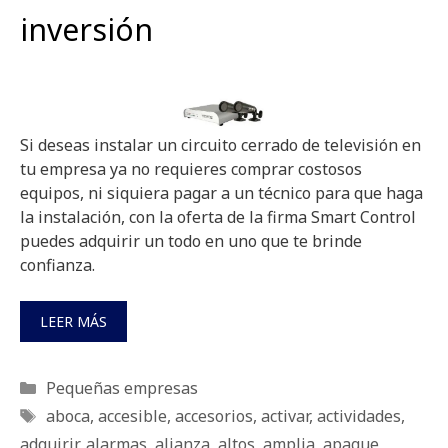
inversión
Si deseas instalar un circuito cerrado de televisión en
tu empresa ya no requieres comprar costosos
equipos, ni siquiera pagar a un técnico para que haga
la instalación, con la oferta de la firma Smart Control
puedes adquirir un todo en uno que te brinde
confianza.
LEER MÁS
Categorías
Pequeñas empresas
Etiquetas
aboca
,
accesible
,
accesorios
,
activar
,
actividades
,
adquirir
,
alarmas
,
alianza
,
altos
,
amplia
,
apague
,