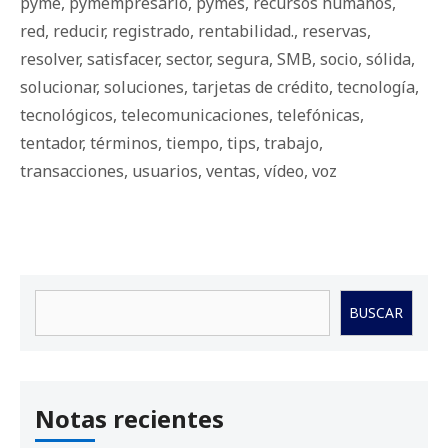
pyme
,
pymempresario
,
pymes
,
recursos humanos
,
red
,
reducir
,
registrado
,
rentabilidad.
,
reservas
,
resolver
,
satisfacer
,
sector
,
segura
,
SMB
,
socio
,
sólida
,
solucionar
,
soluciones
,
tarjetas de crédito
,
tecnología
,
tecnológicos
,
telecomunicaciones
,
telefónicas
,
tentador
,
términos
,
tiempo
,
tips
,
trabajo
,
transacciones
,
usuarios
,
ventas
,
vídeo
,
voz
Buscar
BUSCAR
Notas recientes