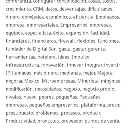
conferencia
,
configurar
,
consolidación
,
cosas
,
costos
,
crecimiento
,
CRM
,
datos
,
desventajas
,
dificultades
,
dinero
,
doméstica
,
económicos
,
eficiencia
,
Empleados
,
empresa
,
empresariales
,
Empresarios
,
empresas
,
equipos
,
especialista
,
éxito
,
expansión
,
facilidad
,
financieras
,
financieros
,
firewall
,
flexibles
,
funciones
,
fundador de Digital Son
,
gasta
,
gastar
,
gerente
,
herramientas
,
hotelero
,
ideas
,
Impulso
,
infraestructura
,
innovación
,
innovar
,
integrar
,
invertir
,
IP
,
llamadas
,
más dinero
,
medianas
,
mejor
,
Mejora
,
mejorar
,
Mexico
,
Microempresas
,
Minorista
,
mipymes
,
modificación
,
necesidades
,
negocio
,
negocio propio
,
niveles
,
nuevo
,
peores
,
pequeñas
,
Pequeñas
empresas
,
pequeños empresarios
,
plataforma
,
precio
,
presupuesto
,
problemas
,
procesos
,
producir
,
Productividad
,
productos
,
proveedor
,
puntos de venta
,