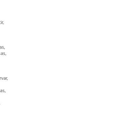
ir
,
as
,
sas
,
rvar
,
as
,
,