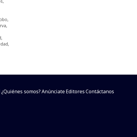
os
,
robo
,
irva
,
d
,
edad
,
d
¿Quiénes somos?
Anúnciate
Editores
Contáctanos