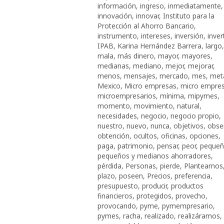
información
,
ingreso
,
inmediatamente
,
innovación
,
innovar
,
Instituto para la
Protección al Ahorro Bancario
,
instrumento
,
intereses
,
inversión
,
invert
IPAB
,
Karina Hernández Barrera
,
largo
,
mala
,
más dinero
,
mayor
,
mayores
,
medianas
,
mediano
,
mejor
,
mejorar
,
menos
,
mensajes
,
mercado
,
mes
,
met
Mexico
,
Micro empresas
,
micro empre
microempresarios
,
mínima
,
mipymes
,
momento
,
movimiento
,
natural
,
necesidades
,
negocio
,
negocio propio
,
nuestro
,
nuevo
,
nunca
,
objetivos
,
obse
obtención
,
ocultos
,
oficinas
,
opciones
,
paga
,
patrimonio
,
pensar
,
peor
,
pequeñ
pequeños y medianos ahorradores
,
pérdida
,
Personas
,
pierde
,
Plantearnos
plazo
,
poseen
,
Precios
,
preferencia
,
presupuesto
,
producir
,
productos
financieros
,
protegidos
,
provecho
,
provocando
,
pyme
,
pymempresario
,
pymes
,
racha
,
realizado
,
realizáramos
,