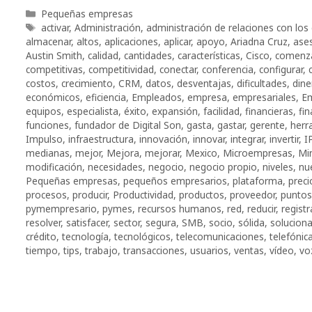
Categorías
Pequeñas empresas
Etiquetas
activar
,
Administración
,
administración de relaciones con los 
almacenar
,
altos
,
aplicaciones
,
aplicar
,
apoyo
,
Ariadna Cruz
,
ase
Austin Smith
,
calidad
,
cantidades
,
características
,
Cisco
,
comenz
competitivas
,
competitividad
,
conectar
,
conferencia
,
configurar
,
costos
,
crecimiento
,
CRM
,
datos
,
desventajas
,
dificultades
,
dine
económicos
,
eficiencia
,
Empleados
,
empresa
,
empresariales
,
Em
equipos
,
especialista
,
éxito
,
expansión
,
facilidad
,
financieras
,
fi
funciones
,
fundador de Digital Son
,
gasta
,
gastar
,
gerente
,
herr
Impulso
,
infraestructura
,
innovación
,
innovar
,
integrar
,
invertir
,
I
medianas
,
mejor
,
Mejora
,
mejorar
,
Mexico
,
Microempresas
,
Mi
modificación
,
necesidades
,
negocio
,
negocio propio
,
niveles
,
nu
Pequeñas empresas
,
pequeños empresarios
,
plataforma
,
preci
procesos
,
producir
,
Productividad
,
productos
,
proveedor
,
puntos
pymempresario
,
pymes
,
recursos humanos
,
red
,
reducir
,
regist
resolver
,
satisfacer
,
sector
,
segura
,
SMB
,
socio
,
sólida
,
soluciona
crédito
,
tecnología
,
tecnológicos
,
telecomunicaciones
,
telefónic
tiempo
,
tips
,
trabajo
,
transacciones
,
usuarios
,
ventas
,
vídeo
,
vo