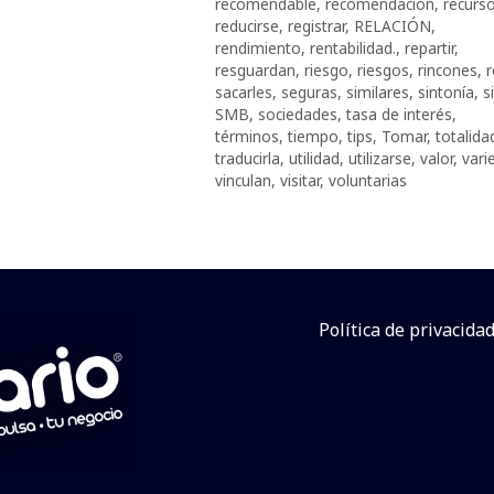
recomendable
,
recomendación
,
recurs
reducirse
,
registrar
,
RELACIÓN
,
rendimiento
,
rentabilidad.
,
repartir
,
resguardan
,
riesgo
,
riesgos
,
rincones
,
sacarles
,
seguras
,
similares
,
sintonía
,
s
SMB
,
sociedades
,
tasa de interés
,
términos
,
tiempo
,
tips
,
Tomar
,
totalida
traducirla
,
utilidad
,
utilizarse
,
valor
,
vari
vinculan
,
visitar
,
voluntarias
Política de privacida