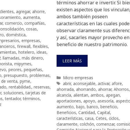
términos ahorrar e invertir. Si bie
existen aspectos que los vinculan
clientes
,
agregar
,
ahorre
,
ambos también poseen
soramiento
,
aumenta
,
ar
,
comercio
,
compañías
,
características en las cuales pod
consolidación
,
cosas
,
observar claramente sus diferenc
ro
,
doméstica
,
y así, sacarles mayor provecho en
presarios
,
empresas
,
beneficio de nuestro patrimonio.
nancieros
,
firewall
,
flexibles
,
amientas
,
hotelero
,
ideas
,
P
,
llamadas
,
más dinero
,
LEER MÁS
norista
,
mipymes
,
evo
,
peores
,
pequeñas
,
o
,
presupuesto
,
problemas
,
Categorías
Micro empresas
 de venta
,
pyme
,
Etiquetas
abrir
,
aconsejable
,
activar
,
afore
,
rado
,
rentabilidad.
,
reservas
,
ahorrada
,
ahorrando
,
ahorrar
,
Ahorros
,
r
,
soluciones
,
tarjetas de
alcancía
,
alientan
,
ambos
,
apegan
,
as
,
tentador
,
términos
,
aportaciones
,
apoyo
,
asesoría
,
aspect
z
aumento
,
bajo
,
banco
,
beneficio
,
Beneficios
,
Cantidad
,
Capital
,
características
,
casa
,
Cetes
,
ciclos
,
claramente
,
colchón
,
comenzar
,
comisi
Comisión Nacional para la Protección y