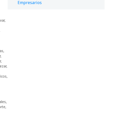
Empresarios
var
,
,
ias
,
r
,
r
,
ezar
,
ficos
,
ales
,
rte
,