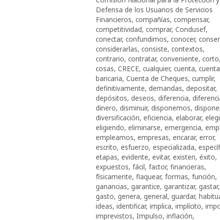
Defensa de los Usuarios de Servicios
Financieros
,
compañías
,
compensar
,
competitividad
,
comprar
,
Condusef
,
conectar
,
confundimos
,
conocer
,
conser
considerarlas
,
consiste
,
contextos
,
contrario
,
contratar
,
conveniente
,
corto
cosas
,
CRECE
,
cualquier
,
cuenta
,
cuenta
bancaria
,
Cuenta de Cheques
,
cumplir
,
definitivamente
,
demandas
,
depositar
,
depósitos
,
deseos
,
diferencia
,
diferenc
dinero
,
disminuir
,
disponemos
,
dispone
diversificación
,
eficiencia
,
elaborar
,
elegi
eligiendo
,
eliminarse
,
emergencia
,
emp
empleamos
,
empresas
,
encarar
,
error
,
escrito
,
esfuerzo
,
especializada
,
especí
etapas
,
evidente
,
evitar
,
existen
,
éxito
,
expuestos
,
fácil
,
factor
,
financieras
,
físicamente
,
flaquear
,
formas
,
función
,
ganancias
,
garantice
,
garantizar
,
gastar
,
gasto
,
genera
,
general
,
guardar
,
habitu
ideas
,
identificar
,
implica
,
implícito
,
impo
imprevistos
,
Impulso
,
inflación
,