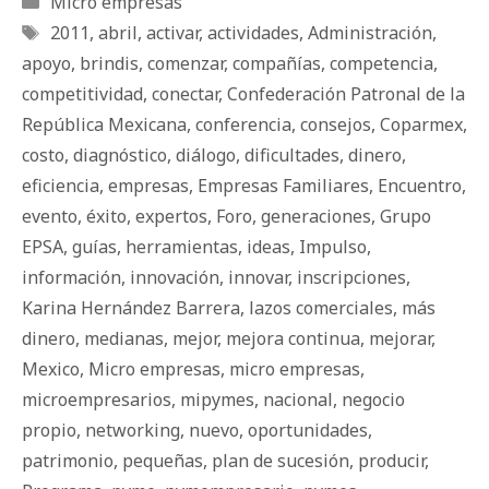
Micro empresas
Etiquetas
2011
,
abril
,
activar
,
actividades
,
Administración
,
apoyo
,
brindis
,
comenzar
,
compañías
,
competencia
,
competitividad
,
conectar
,
Confederación Patronal de la
República Mexicana
,
conferencia
,
consejos
,
Coparmex
,
costo
,
diagnóstico
,
diálogo
,
dificultades
,
dinero
,
eficiencia
,
empresas
,
Empresas Familiares
,
Encuentro
,
evento
,
éxito
,
expertos
,
Foro
,
generaciones
,
Grupo
EPSA
,
guías
,
herramientas
,
ideas
,
Impulso
,
información
,
innovación
,
innovar
,
inscripciones
,
Karina Hernández Barrera
,
lazos comerciales
,
más
dinero
,
medianas
,
mejor
,
mejora continua
,
mejorar
,
Mexico
,
Micro empresas
,
micro empresas
,
microempresarios
,
mipymes
,
nacional
,
negocio
propio
,
networking
,
nuevo
,
oportunidades
,
patrimonio
,
pequeñas
,
plan de sucesión
,
producir
,