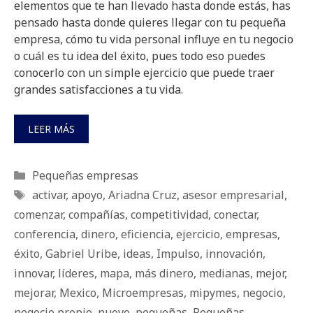
elementos que te han llevado hasta donde estás, has
pensado hasta donde quieres llegar con tu pequeña
empresa, cómo tu vida personal influye en tu negocio
o cuál es tu idea del éxito, pues todo eso puedes
conocerlo con un simple ejercicio que puede traer
grandes satisfacciones a tu vida.
LEER MÁS
Categorías
Pequeñas empresas
Etiquetas
activar
,
apoyo
,
Ariadna Cruz
,
asesor empresarial
,
comenzar
,
compañías
,
competitividad
,
conectar
,
conferencia
,
dinero
,
eficiencia
,
ejercicio
,
empresas
,
éxito
,
Gabriel Uribe
,
ideas
,
Impulso
,
innovación
,
innovar
,
líderes
,
mapa
,
más dinero
,
medianas
,
mejor
,
mejorar
,
Mexico
,
Microempresas
,
mipymes
,
negocio
,
negocio propio
,
nuevo
,
pequeñas
,
Pequeñas