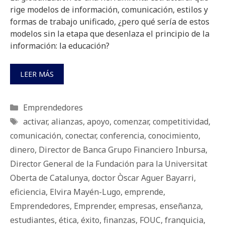
rige modelos de información, comunicación, estilos y
formas de trabajo unificado, ¿pero qué sería de estos
modelos sin la etapa que desenlaza el principio de la
información: la educación?
LEER MÁS
Categorías
Emprendedores
Etiquetas
activar
,
alianzas
,
apoyo
,
comenzar
,
competitividad
,
comunicación
,
conectar
,
conferencia
,
conocimiento
,
dinero
,
Director de Banca Grupo Financiero Inbursa
,
Director General de la Fundación para la Universitat
Oberta de Catalunya
,
doctor Òscar Aguer Bayarri
,
eficiencia
,
Elvira Mayén-Lugo
,
emprende
,
Emprendedores
,
Emprender
,
empresas
,
enseñanza
,
estudiantes
,
ética
,
éxito
,
finanzas
,
FOUC
,
franquicia
,