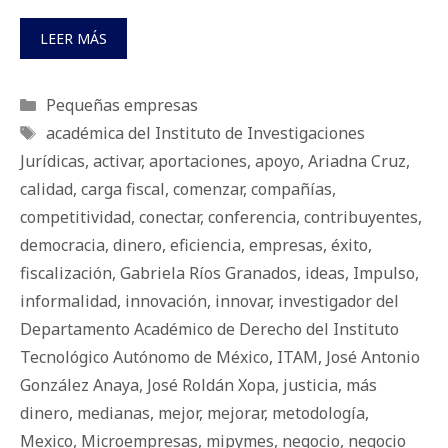
LEER MÁS
Categorías
Pequeñas empresas
Etiquetas
académica del Instituto de Investigaciones
Jurídicas
,
activar
,
aportaciones
,
apoyo
,
Ariadna Cruz
,
calidad
,
carga fiscal
,
comenzar
,
compañías
,
competitividad
,
conectar
,
conferencia
,
contribuyentes
,
democracia
,
dinero
,
eficiencia
,
empresas
,
éxito
,
fiscalización
,
Gabriela Ríos Granados
,
ideas
,
Impulso
,
informalidad
,
innovación
,
innovar
,
investigador del
Departamento Académico de Derecho del Instituto
Tecnológico Autónomo de México
,
ITAM
,
José Antonio
González Anaya
,
José Roldán Xopa
,
justicia
,
más
dinero
,
medianas
,
mejor
,
mejorar
,
metodología
,
Mexico
,
Microempresas
,
mipymes
,
negocio
,
negocio