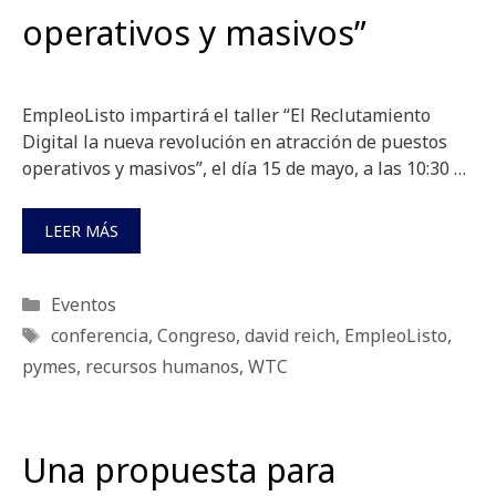
operativos y masivos”
EmpleoListo impartirá el taller “El Reclutamiento
Digital la nueva revolución en atracción de puestos
operativos y masivos”, el día 15 de mayo, a las 10:30 …
LEER MÁS
Categorías
Eventos
Etiquetas
conferencia
,
Congreso
,
david reich
,
EmpleoListo
,
pymes
,
recursos humanos
,
WTC
Una propuesta para