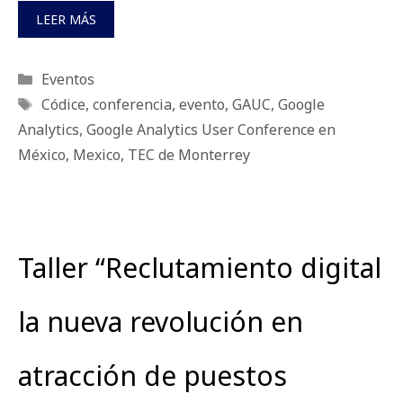
LEER MÁS
Categorías
Eventos
Etiquetas
Códice
,
conferencia
,
evento
,
GAUC
,
Google
Analytics
,
Google Analytics User Conference en
México
,
Mexico
,
TEC de Monterrey
Taller “Reclutamiento digital
la nueva revolución en
atracción de puestos