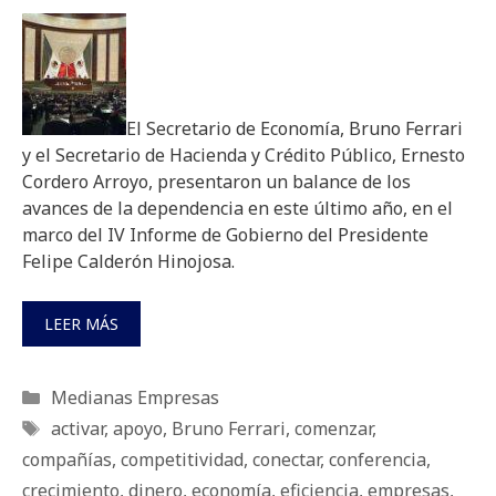
El Secretario de Economía, Bruno Ferrari
y el Secretario de Hacienda y Crédito Público, Ernesto
Cordero Arroyo, presentaron un balance de los
avances de la dependencia en este último año, en el
marco del IV Informe de Gobierno del Presidente
Felipe Calderón Hinojosa.
LEER MÁS
Categorías
Medianas Empresas
Etiquetas
activar
,
apoyo
,
Bruno Ferrari
,
comenzar
,
compañías
,
competitividad
,
conectar
,
conferencia
,
crecimiento
,
dinero
,
economía
,
eficiencia
,
empresas
,