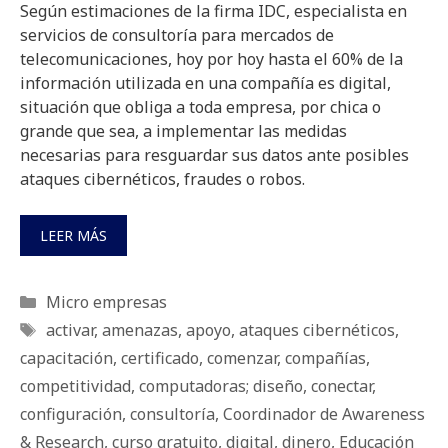
Según estimaciones de la firma IDC, especialista en
servicios de consultoría para mercados de
telecomunicaciones, hoy por hoy hasta el 60% de la
información utilizada en una compañía es digital,
situación que obliga a toda empresa, por chica o
grande que sea, a implementar las medidas
necesarias para resguardar sus datos ante posibles
ataques cibernéticos, fraudes o robos.
LEER MÁS
Categorías
Micro empresas
Etiquetas
activar
,
amenazas
,
apoyo
,
ataques cibernéticos
,
capacitación
,
certificado
,
comenzar
,
compañías
,
competitividad
,
computadoras; diseño
,
conectar
,
configuración
,
consultoría
,
Coordinador de Awareness
& Research
,
curso gratuito
,
digital
,
dinero
,
Educación