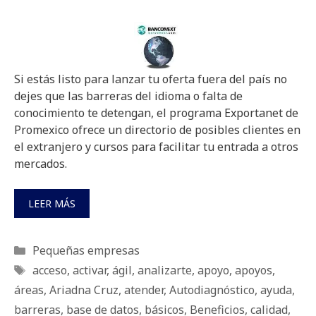
Si estás listo para lanzar tu oferta fuera del país no
dejes que las barreras del idioma o falta de
conocimiento te detengan, el programa Exportanet de
Promexico ofrece un directorio de posibles clientes en
el extranjero y cursos para facilitar tu entrada a otros
mercados.
LEER MÁS
Categorías
Pequeñas empresas
Etiquetas
acceso
,
activar
,
ágil
,
analizarte
,
apoyo
,
apoyos
,
áreas
,
Ariadna Cruz
,
atender
,
Autodiagnóstico
,
ayuda
,
barreras
,
base de datos
,
básicos
,
Beneficios
,
calidad
,