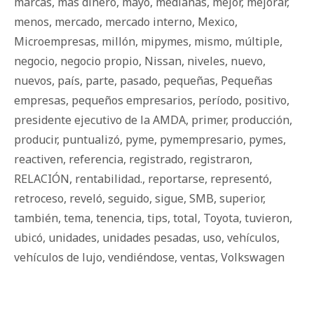
marcas
,
más dinero
,
mayo
,
medianas
,
mejor
,
mejorar
,
menos
,
mercado
,
mercado interno
,
Mexico
,
Microempresas
,
millón
,
mipymes
,
mismo
,
múltiple
,
negocio
,
negocio propio
,
Nissan
,
niveles
,
nuevo
,
nuevos
,
país
,
parte
,
pasado
,
pequeñas
,
Pequeñas
empresas
,
pequeños empresarios
,
período
,
positivo
,
presidente ejecutivo de la AMDA
,
primer
,
producción
,
producir
,
puntualizó
,
pyme
,
pymempresario
,
pymes
,
reactiven
,
referencia
,
registrado
,
registraron
,
RELACIÓN
,
rentabilidad.
,
reportarse
,
representó
,
retroceso
,
reveló
,
seguido
,
sigue
,
SMB
,
superior
,
también
,
tema
,
tenencia
,
tips
,
total
,
Toyota
,
tuvieron
,
ubicó
,
unidades
,
unidades pesadas
,
uso
,
vehículos
,
vehículos de lujo
,
vendiéndose
,
ventas
,
Volkswagen