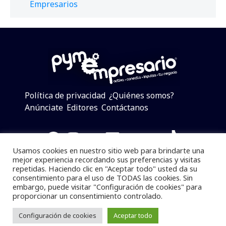
Empresarios
Política de privacidad
¿Quiénes somos?
Anúnciate
Editores
Contáctanos
Facebook
Instagram
Twitter
LinkedIn
Telegram
YouTube
TikTok
Usamos cookies en nuestro sitio web para brindarte una
mejor experiencia recordando sus preferencias y visitas
repetidas. Haciendo clic en "Aceptar todo" usted da su
consentimiento para el uso de TODAS las cookies. Sin
Pymempresario © 2025 Todos los derechos reservados.
embargo, puede visitar "Configuración de cookies" para
proporcionar un consentimiento controlado.
Se prohibe el uso de la información total o parcial sin
dar referencia a la fuente.
Configuración de cookies
Aceptar todo
Desarrollado por
yalla ya!