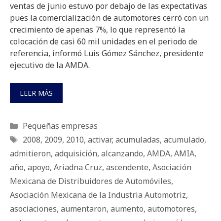
ventas de junio estuvo por debajo de las expectativas
pues la comercialización de automotores cerró con un
crecimiento de apenas 7%, lo que representó la
colocación de casi 60 mil unidades en el periodo de
referencia, informó Luis Gómez Sánchez, presidente
ejecutivo de la AMDA.
LEER MÁS
Categorías
Pequeñas empresas
Etiquetas
2008
,
2009
,
2010
,
activar
,
acumuladas
,
acumulado
,
admitieron
,
adquisición
,
alcanzando
,
AMDA
,
AMIA
,
año
,
apoyo
,
Ariadna Cruz
,
ascendente
,
Asociación
Mexicana de Distribuidores de Automóviles
,
Asociación Mexicana de la Industria Automotriz
,
asociaciones
,
aumentaron
,
aumento
,
automotores
,