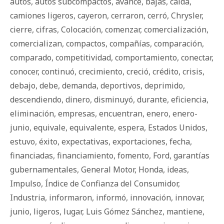
autos
,
autos subcompactos
,
avance
,
bajas
,
caída
,
camiones ligeros
,
cayeron
,
cerraron
,
cerró
,
Chrysler
,
cierre
,
cifras
,
Colocación
,
comenzar
,
comercialización
,
comercializan
,
compactos
,
compañías
,
comparación
,
comparado
,
competitividad
,
comportamiento
,
conectar
,
conocer
,
continuó
,
crecimiento
,
creció
,
crédito
,
crisis
,
debajo
,
debe
,
demanda
,
deportivos
,
deprimido
,
descendiendo
,
dinero
,
disminuyó
,
durante
,
eficiencia
,
eliminación
,
empresas
,
encuentran
,
enero
,
enero-
junio
,
equivale
,
equivalente
,
espera
,
Estados Unidos
,
estuvo
,
éxito
,
expectativas
,
exportaciones
,
fecha
,
financiadas
,
financiamiento
,
fomento
,
Ford
,
garantías
gubernamentales
,
General Motor
,
Honda
,
ideas
,
Impulso
,
Índice de Confianza del Consumidor
,
Industria
,
informaron
,
informó
,
innovación
,
innovar
,
junio
,
ligeros
,
lugar
,
Luis Gómez Sánchez
,
mantiene
,