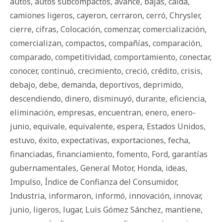
autos
,
autos subcompactos
,
avance
,
bajas
,
caída
,
camiones ligeros
,
cayeron
,
cerraron
,
cerró
,
Chrysler
,
cierre
,
cifras
,
Colocación
,
comenzar
,
comercialización
,
comercializan
,
compactos
,
compañías
,
comparación
,
comparado
,
competitividad
,
comportamiento
,
conectar
,
conocer
,
continuó
,
crecimiento
,
creció
,
crédito
,
crisis
,
debajo
,
debe
,
demanda
,
deportivos
,
deprimido
,
descendiendo
,
dinero
,
disminuyó
,
durante
,
eficiencia
,
eliminación
,
empresas
,
encuentran
,
enero
,
enero-
junio
,
equivale
,
equivalente
,
espera
,
Estados Unidos
,
estuvo
,
éxito
,
expectativas
,
exportaciones
,
fecha
,
financiadas
,
financiamiento
,
fomento
,
Ford
,
garantías
gubernamentales
,
General Motor
,
Honda
,
ideas
,
Impulso
,
Índice de Confianza del Consumidor
,
Industria
,
informaron
,
informó
,
innovación
,
innovar
,
junio
,
ligeros
,
lugar
,
Luis Gómez Sánchez
,
mantiene
,