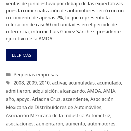
ventas de junio estuvo por debajo de las expectativas
pues la comercialización de automotores cerró con un
crecimiento de apenas 7%, lo que representó la
colocación de casi 60 mil unidades en el periodo de
referencia, informó Luis Gómez Sánchez, presidente
ejecutivo de la AMDA.
LEER MÁS
Categorías
Pequeñas empresas
Etiquetas
2008
,
2009
,
2010
,
activar
,
acumuladas
,
acumulado
,
admitieron
,
adquisición
,
alcanzando
,
AMDA
,
AMIA
,
año
,
apoyo
,
Ariadna Cruz
,
ascendente
,
Asociación
Mexicana de Distribuidores de Automóviles
,
Asociación Mexicana de la Industria Automotriz
,
asociaciones
,
aumentaron
,
aumento
,
automotores
,