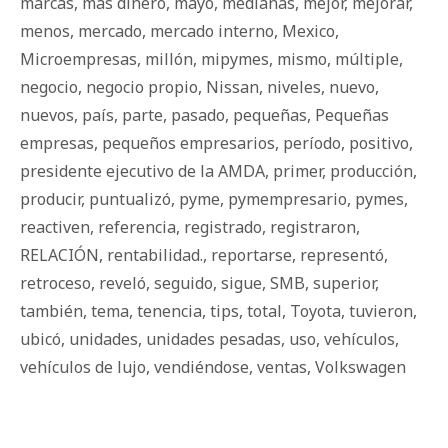
marcas
,
más dinero
,
mayo
,
medianas
,
mejor
,
mejorar
,
menos
,
mercado
,
mercado interno
,
Mexico
,
Microempresas
,
millón
,
mipymes
,
mismo
,
múltiple
,
negocio
,
negocio propio
,
Nissan
,
niveles
,
nuevo
,
nuevos
,
país
,
parte
,
pasado
,
pequeñas
,
Pequeñas
empresas
,
pequeños empresarios
,
período
,
positivo
,
presidente ejecutivo de la AMDA
,
primer
,
producción
,
producir
,
puntualizó
,
pyme
,
pymempresario
,
pymes
,
reactiven
,
referencia
,
registrado
,
registraron
,
RELACIÓN
,
rentabilidad.
,
reportarse
,
representó
,
retroceso
,
reveló
,
seguido
,
sigue
,
SMB
,
superior
,
también
,
tema
,
tenencia
,
tips
,
total
,
Toyota
,
tuvieron
,
ubicó
,
unidades
,
unidades pesadas
,
uso
,
vehículos
,
vehículos de lujo
,
vendiéndose
,
ventas
,
Volkswagen