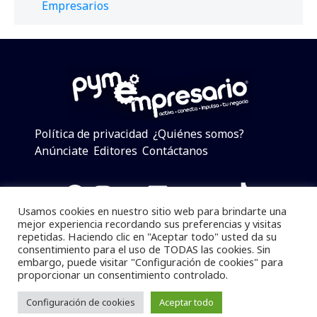
Empresarios
Política de privacidad
¿Quiénes somos?
Anúnciate
Editores
Contáctanos
Facebook
Instagram
Twitter
LinkedIn
Telegram
YouTube
TikTok
Usamos cookies en nuestro sitio web para brindarte una
mejor experiencia recordando sus preferencias y visitas
repetidas. Haciendo clic en "Aceptar todo" usted da su
consentimiento para el uso de TODAS las cookies. Sin
Pymempresario © 2025 Todos los derechos reservados.
embargo, puede visitar "Configuración de cookies" para
proporcionar un consentimiento controlado.
Se prohibe el uso de la información total o parcial sin
dar referencia a la fuente.
Configuración de cookies
Aceptar todo
Desarrollado por
yalla ya!