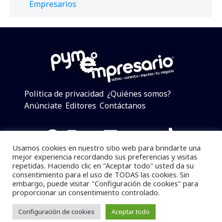
Empresarios
Política de privacidad
¿Quiénes somos?
Anúnciate
Editores
Contáctanos
Facebook
Instagram
Twitter
LinkedIn
Telegram
YouTube
TikTok
Usamos cookies en nuestro sitio web para brindarte una
mejor experiencia recordando sus preferencias y visitas
repetidas. Haciendo clic en "Aceptar todo" usted da su
consentimiento para el uso de TODAS las cookies. Sin
Pymempresario © 2025 Todos los derechos reservados.
embargo, puede visitar "Configuración de cookies" para
proporcionar un consentimiento controlado.
Se prohibe el uso de la información total o parcial sin
dar referencia a la fuente.
Configuración de cookies
Aceptar todo
Desarrollado por
yalla ya!