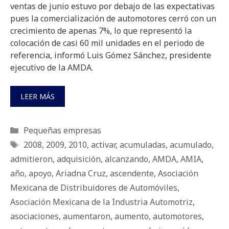
ventas de junio estuvo por debajo de las expectativas
pues la comercialización de automotores cerró con un
crecimiento de apenas 7%, lo que representó la
colocación de casi 60 mil unidades en el periodo de
referencia, informó Luis Gómez Sánchez, presidente
ejecutivo de la AMDA.
LEER MÁS
Categorías
Pequeñas empresas
Etiquetas
2008
,
2009
,
2010
,
activar
,
acumuladas
,
acumulado
,
admitieron
,
adquisición
,
alcanzando
,
AMDA
,
AMIA
,
año
,
apoyo
,
Ariadna Cruz
,
ascendente
,
Asociación
Mexicana de Distribuidores de Automóviles
,
Asociación Mexicana de la Industria Automotriz
,
asociaciones
,
aumentaron
,
aumento
,
automotores
,