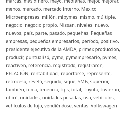
marcas
,
más dinero
,
mayo
,
medianas
,
mejor
,
mejorar
,
menos
,
mercado
,
mercado interno
,
Mexico
,
Microempresas
,
millón
,
mipymes
,
mismo
,
múltiple
,
negocio
,
negocio propio
,
Nissan
,
niveles
,
nuevo
,
nuevos
,
país
,
parte
,
pasado
,
pequeñas
,
Pequeñas
empresas
,
pequeños empresarios
,
período
,
positivo
,
presidente ejecutivo de la AMDA
,
primer
,
producción
,
producir
,
puntualizó
,
pyme
,
pymempresario
,
pymes
,
reactiven
,
referencia
,
registrado
,
registraron
,
RELACIÓN
,
rentabilidad.
,
reportarse
,
representó
,
retroceso
,
reveló
,
seguido
,
sigue
,
SMB
,
superior
,
también
,
tema
,
tenencia
,
tips
,
total
,
Toyota
,
tuvieron
,
ubicó
,
unidades
,
unidades pesadas
,
uso
,
vehículos
,
vehículos de lujo
,
vendiéndose
,
ventas
,
Volkswagen