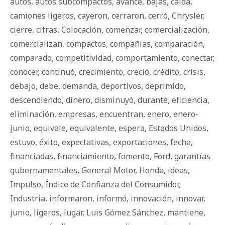
autos
,
autos subcompactos
,
avance
,
bajas
,
caída
,
camiones ligeros
,
cayeron
,
cerraron
,
cerró
,
Chrysler
,
cierre
,
cifras
,
Colocación
,
comenzar
,
comercialización
,
comercializan
,
compactos
,
compañías
,
comparación
,
comparado
,
competitividad
,
comportamiento
,
conectar
,
conocer
,
continuó
,
crecimiento
,
creció
,
crédito
,
crisis
,
debajo
,
debe
,
demanda
,
deportivos
,
deprimido
,
descendiendo
,
dinero
,
disminuyó
,
durante
,
eficiencia
,
eliminación
,
empresas
,
encuentran
,
enero
,
enero-
junio
,
equivale
,
equivalente
,
espera
,
Estados Unidos
,
estuvo
,
éxito
,
expectativas
,
exportaciones
,
fecha
,
financiadas
,
financiamiento
,
fomento
,
Ford
,
garantías
gubernamentales
,
General Motor
,
Honda
,
ideas
,
Impulso
,
Índice de Confianza del Consumidor
,
Industria
,
informaron
,
informó
,
innovación
,
innovar
,
junio
,
ligeros
,
lugar
,
Luis Gómez Sánchez
,
mantiene
,