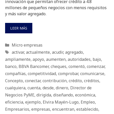
innovación que permitan ofrecer crédito a 4.8
millones de pequeños negocios con menos requisitos
y más valor agregado.
LEER MÁS
Categorías
Micro empresas
Etiquetas
activar
,
actualmente
,
acudir
,
agregado
,
ampliamente
,
apoyo
,
aumenten
,
autoridades
,
bajo
,
banco
,
BBVA Bancomer
,
cheques
,
comentó
,
comenzar
,
compañías
,
competitividad
,
comprobar
,
comunicarse
,
Concepto
,
conectar
,
contribución
,
crédito
,
créditos
,
cualquiera
,
cuenta
,
desde
,
dinero
,
Director de
Negocios PyME
,
dirigida
,
diseñando
,
económica
,
eficiencia
,
ejemplo
,
Elvira Mayén-Lugo
,
Empleo
,
Empresarios
,
empresas
,
encuentran
,
establecido
,