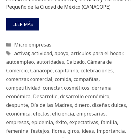
Pequeño de la Ciudad de México (CANACOPE).
LEER MÁS
Categorías
Micro empresas
Etiquetas
activar
,
actividad
,
apoyo
,
artículos para el hogar
,
autoempleo
,
autoridades
,
Calzado
,
Cámara de
Comercio
,
Canacope
,
capitalino
,
celebraciones
,
comenzar
,
comercial
,
comida
,
compañías
,
competitividad
,
conectar
,
cosméticos
,
derrama
económica
,
Desarrollo
,
desarrollo económico
,
despunte
,
Día de las Madres
,
dinero
,
diseñar
,
dulces
,
económica
,
efectos
,
eficiencia
,
empresarias
,
empresas
,
epidemia
,
éxito
,
expectativas
,
familia
,
femenina
,
festejos
,
flores
,
giros
,
ideas
,
Importancia
,