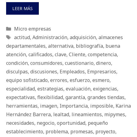
LEER MÁS
Categorías
Micro empresas
Etiquetas
actitud
,
Administración
,
adquisición
,
almacenes
departamentales
,
alternativa
,
bibliografía
,
buena
atención
,
calificados
,
clave
,
Cliente
,
competencia
,
condición
,
consumidores
,
cuestionario
,
dinero
,
disculpas
,
discusiones
,
Empleados
,
Empresarios
,
equipo sofisticado
,
errores
,
esfuerzo
,
esmero
,
especialidad
,
estrategias
,
evaluación
,
exigencias
,
expectativas
,
fle­xi­bi­li­dad
,
garantía
,
grandes tiendas
,
herramientas
,
imagen
,
Importancia
,
imposible
,
Karina
Hernández Barrera
,
lealtad
,
lineamientos
,
mipymes
,
necesidades
,
negocio
,
oportunidad
,
pequeño
establecimiento
,
problema
,
promesas
,
proyecto
,