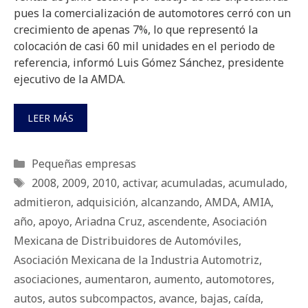
pues la comercialización de automotores cerró con un
crecimiento de apenas 7%, lo que representó la
colocación de casi 60 mil unidades en el periodo de
referencia, informó Luis Gómez Sánchez, presidente
ejecutivo de la AMDA.
LEER MÁS
Categorías
Pequeñas empresas
Etiquetas
2008
,
2009
,
2010
,
activar
,
acumuladas
,
acumulado
,
admitieron
,
adquisición
,
alcanzando
,
AMDA
,
AMIA
,
año
,
apoyo
,
Ariadna Cruz
,
ascendente
,
Asociación
Mexicana de Distribuidores de Automóviles
,
Asociación Mexicana de la Industria Automotriz
,
asociaciones
,
aumentaron
,
aumento
,
automotores
,
autos
,
autos subcompactos
,
avance
,
bajas
,
caída
,