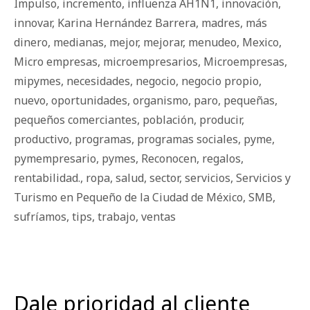
Impulso
,
incremento
,
influenza AH1N1
,
innovación
,
innovar
,
Karina Hernández Barrera
,
madres
,
más
dinero
,
medianas
,
mejor
,
mejorar
,
menudeo
,
Mexico
,
Micro empresas
,
microempresarios
,
Microempresas
,
mipymes
,
necesidades
,
negocio
,
negocio propio
,
nuevo
,
oportunidades
,
organismo
,
paro
,
pequeñas
,
pequeños comerciantes
,
población
,
producir
,
productivo
,
programas
,
programas sociales
,
pyme
,
pymempresario
,
pymes
,
Reconocen
,
regalos
,
rentabilidad.
,
ropa
,
salud
,
sector
,
servicios
,
Servicios y
Turismo en Pequeño de la Ciudad de México
,
SMB
,
sufríamos
,
tips
,
trabajo
,
ventas
Dale prioridad al cliente