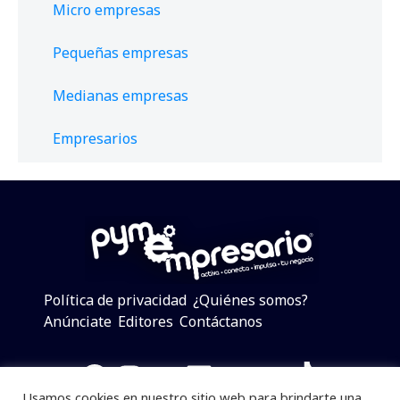
Micro empresas
Pequeñas empresas
Medianas empresas
Empresarios
Política de privacidad
¿Quiénes somos?
Anúnciate
Editores
Contáctanos
Facebook
Instagram
Twitter
LinkedIn
Telegram
YouTube
TikTok
Usamos cookies en nuestro sitio web para brindarte una