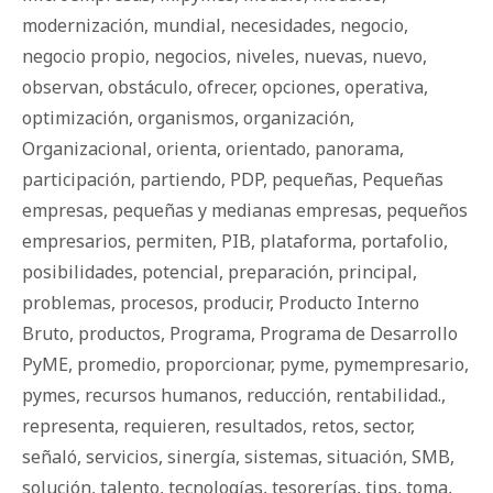
modernización
,
mundial
,
necesidades
,
negocio
,
negocio propio
,
negocios
,
niveles
,
nuevas
,
nuevo
,
observan
,
obstáculo
,
ofrecer
,
opciones
,
operativa
,
optimización
,
organismos
,
organización
,
Organizacional
,
orienta
,
orientado
,
panorama
,
participación
,
partiendo
,
PDP
,
pequeñas
,
Pequeñas
empresas
,
pequeñas y medianas empresas
,
pequeños
empresarios
,
permiten
,
PIB
,
plataforma
,
portafolio
,
posibilidades
,
potencial
,
preparación
,
principal
,
problemas
,
procesos
,
producir
,
Producto Interno
Bruto
,
productos
,
Programa
,
Programa de Desarrollo
PyME
,
promedio
,
proporcionar
,
pyme
,
pymempresario
,
pymes
,
recursos humanos
,
reducción
,
rentabilidad.
,
representa
,
requieren
,
resultados
,
retos
,
sector
,
señaló
,
servicios
,
sinergía
,
sistemas
,
situación
,
SMB
,
solución
,
talento
,
tecnologías
,
tesorerías
,
tips
,
toma
,