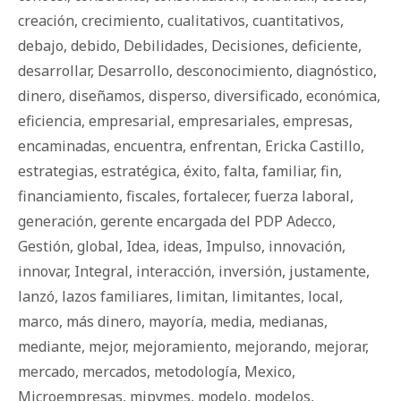
creación
,
crecimiento
,
cualitativos
,
cuantitativos
,
debajo
,
debido
,
Debilidades
,
Decisiones
,
deficiente
,
desarrollar
,
Desarrollo
,
desconocimiento
,
diagnóstico
,
dinero
,
diseñamos
,
disperso
,
diversificado
,
económica
,
eficiencia
,
empresarial
,
empresariales
,
empresas
,
encaminadas
,
encuentra
,
enfrentan
,
Ericka Castillo
,
estrategias
,
estratégica
,
éxito
,
falta
,
familiar
,
fin
,
financiamiento
,
fiscales
,
fortalecer
,
fuerza laboral
,
generación
,
gerente encargada del PDP Adecco
,
Gestión
,
global
,
Idea
,
ideas
,
Impulso
,
innovación
,
innovar
,
Integral
,
interacción
,
inversión
,
justamente
,
lanzó
,
lazos familiares
,
limitan
,
limitantes
,
local
,
marco
,
más dinero
,
mayoría
,
media
,
medianas
,
mediante
,
mejor
,
mejoramiento
,
mejorando
,
mejorar
,
mercado
,
mercados
,
metodología
,
Mexico
,
Microempresas
,
mipymes
,
modelo
,
modelos
,