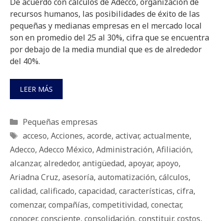
De acuerdo con cálculos de Adecco, organización de
recursos humanos, las posibilidades de éxito de las
pequeñas y medianas empresas en el mercado local
son en promedio del 25 al 30%, cifra que se encuentra
por debajo de la media mundial que es de alrededor
del 40%.
LEER MÁS
Categorías
Pequeñas empresas
Etiquetas
acceso
,
Acciones
,
acorde
,
activar
,
actualmente
,
Adecco
,
Adecco México
,
Administración
,
Afiliación
,
alcanzar
,
alrededor
,
antigüedad
,
apoyar
,
apoyo
,
Ariadna Cruz
,
asesoría
,
automatización
,
cálculos
,
calidad
,
calificado
,
capacidad
,
características
,
cifra
,
comenzar
,
compañías
,
competitividad
,
conectar
,
conocer
,
consciente
,
consolidación
,
constituir
,
costos
,