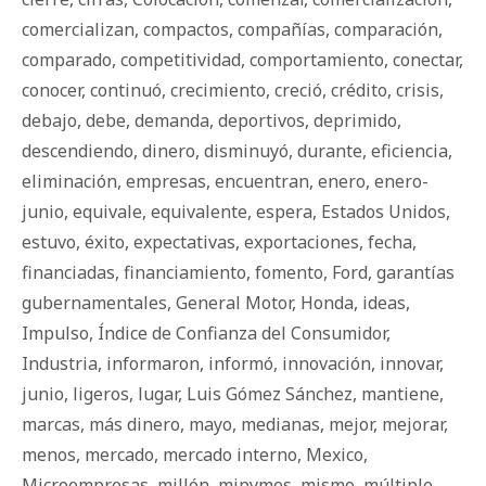
comercializan
,
compactos
,
compañías
,
comparación
,
comparado
,
competitividad
,
comportamiento
,
conectar
,
conocer
,
continuó
,
crecimiento
,
creció
,
crédito
,
crisis
,
debajo
,
debe
,
demanda
,
deportivos
,
deprimido
,
descendiendo
,
dinero
,
disminuyó
,
durante
,
eficiencia
,
eliminación
,
empresas
,
encuentran
,
enero
,
enero-
junio
,
equivale
,
equivalente
,
espera
,
Estados Unidos
,
estuvo
,
éxito
,
expectativas
,
exportaciones
,
fecha
,
financiadas
,
financiamiento
,
fomento
,
Ford
,
garantías
gubernamentales
,
General Motor
,
Honda
,
ideas
,
Impulso
,
Índice de Confianza del Consumidor
,
Industria
,
informaron
,
informó
,
innovación
,
innovar
,
junio
,
ligeros
,
lugar
,
Luis Gómez Sánchez
,
mantiene
,
marcas
,
más dinero
,
mayo
,
medianas
,
mejor
,
mejorar
,
menos
,
mercado
,
mercado interno
,
Mexico
,
Microempresas
,
millón
,
mipymes
,
mismo
,
múltiple
,