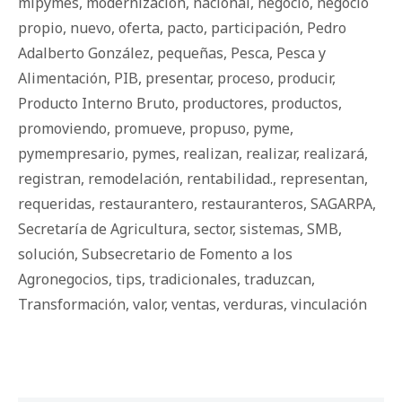
mipymes
,
modernización
,
nacional
,
negocio
,
negocio
propio
,
nuevo
,
oferta
,
pacto
,
participación
,
Pedro
Adalberto González
,
pequeñas
,
Pesca
,
Pesca y
Alimentación
,
PIB
,
presentar
,
proceso
,
producir
,
Producto Interno Bruto
,
productores
,
productos
,
promoviendo
,
promueve
,
propuso
,
pyme
,
pymempresario
,
pymes
,
realizan
,
realizar
,
realizará
,
registran
,
remodelación
,
rentabilidad.
,
representan
,
requeridas
,
restaurantero
,
restauranteros
,
SAGARPA
,
Secretaría de Agricultura
,
sector
,
sistemas
,
SMB
,
solución
,
Subsecretario de Fomento a los
Agronegocios
,
tips
,
tradicionales
,
traduzcan
,
Transformación
,
valor
,
ventas
,
verduras
,
vinculación