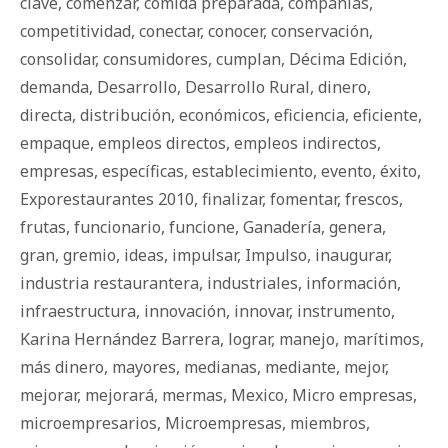
clave
,
comenzar
,
comida preparada
,
compañías
,
competitividad
,
conectar
,
conocer
,
conservación
,
consolidar
,
consumidores
,
cumplan
,
Décima Edición
,
demanda
,
Desarrollo
,
Desarrollo Rural
,
dinero
,
directa
,
distribución
,
económicos
,
eficiencia
,
eficiente
,
empaque
,
empleos directos
,
empleos indirectos
,
empresas
,
específicas
,
establecimiento
,
evento
,
éxito
,
Exporestaurantes 2010
,
finalizar
,
fomentar
,
frescos
,
frutas
,
funcionario
,
funcione
,
Ganadería
,
genera
,
gran
,
gremio
,
ideas
,
impulsar
,
Impulso
,
inaugurar
,
industria restaurantera
,
industriales
,
información
,
infraestructura
,
innovación
,
innovar
,
instrumento
,
Karina Hernández Barrera
,
lograr
,
manejo
,
marítimos
,
más dinero
,
mayores
,
medianas
,
mediante
,
mejor
,
mejorar
,
mejorará
,
mermas
,
Mexico
,
Micro empresas
,
microempresarios
,
Microempresas
,
miembros
,