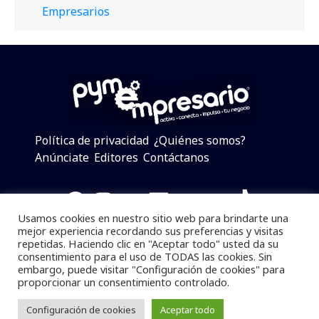
Empresarios
Política de privacidad
¿Quiénes somos?
Anúnciate
Editores
Contáctanos
Facebook
Instagram
Twitter
LinkedIn
Telegram
YouTube
TikTok
Usamos cookies en nuestro sitio web para brindarte una
mejor experiencia recordando sus preferencias y visitas
repetidas. Haciendo clic en "Aceptar todo" usted da su
consentimiento para el uso de TODAS las cookies. Sin
Pymempresario © 2025 Todos los derechos reservados.
embargo, puede visitar "Configuración de cookies" para
proporcionar un consentimiento controlado.
Se prohibe el uso de la información total o parcial sin
dar referencia a la fuente.
Configuración de cookies
Aceptar todo