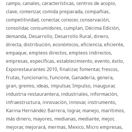
campo
,
canales
,
características
,
centros de acopio
,
clave
,
comenzar
,
comida preparada
,
compañías
,
competitividad
,
conectar
,
conocer
,
conservación
,
consolidar
,
consumidores
,
cumplan
,
Décima Edición
,
demanda
,
Desarrollo
,
Desarrollo Rural
,
dinero
,
directa
,
distribución
,
económicos
,
eficiencia
,
eficiente
,
empaque
,
empleos directos
,
empleos indirectos
,
empresas
,
específicas
,
establecimiento
,
evento
,
éxito
,
Exporestaurantes 2010
,
finalizar
,
fomentar
,
frescos
,
frutas
,
funcionario
,
funcione
,
Ganadería
,
genera
,
gran
,
gremio
,
ideas
,
impulsar
,
Impulso
,
inaugurar
,
industria restaurantera
,
industriales
,
información
,
infraestructura
,
innovación
,
innovar
,
instrumento
,
Karina Hernández Barrera
,
lograr
,
manejo
,
marítimos
,
más dinero
,
mayores
,
medianas
,
mediante
,
mejor
,
mejorar
,
mejorará
,
mermas
,
Mexico
,
Micro empresas
,