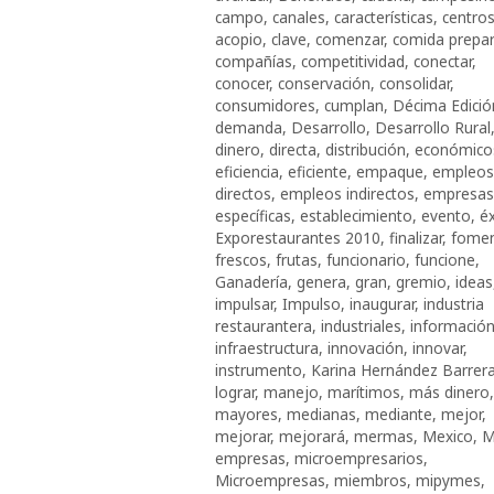
campo
,
canales
,
características
,
centro
acopio
,
clave
,
comenzar
,
comida prepa
compañías
,
competitividad
,
conectar
,
conocer
,
conservación
,
consolidar
,
consumidores
,
cumplan
,
Décima Edició
demanda
,
Desarrollo
,
Desarrollo Rural
dinero
,
directa
,
distribución
,
económico
eficiencia
,
eficiente
,
empaque
,
empleos
directos
,
empleos indirectos
,
empresas
específicas
,
establecimiento
,
evento
,
éx
Exporestaurantes 2010
,
finalizar
,
fomen
frescos
,
frutas
,
funcionario
,
funcione
,
Ganadería
,
genera
,
gran
,
gremio
,
ideas
impulsar
,
Impulso
,
inaugurar
,
industria
restaurantera
,
industriales
,
informació
infraestructura
,
innovación
,
innovar
,
instrumento
,
Karina Hernández Barrer
lograr
,
manejo
,
marítimos
,
más dinero
,
mayores
,
medianas
,
mediante
,
mejor
,
mejorar
,
mejorará
,
mermas
,
Mexico
,
M
empresas
,
microempresarios
,
Microempresas
,
miembros
,
mipymes
,