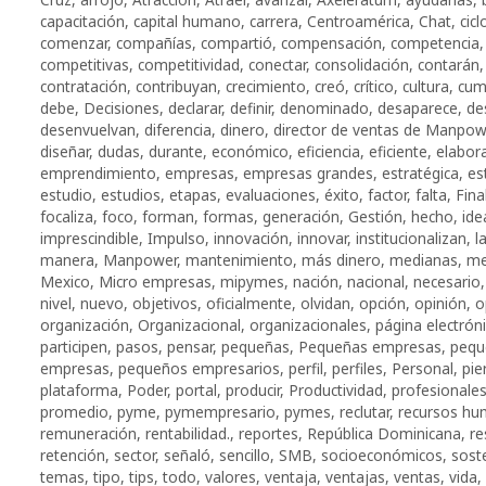
capacitación
,
capital humano
,
carrera
,
Centroamérica
,
Chat
,
cicl
comenzar
,
compañías
,
compartió
,
compensación
,
competencia
competitivas
,
competitividad
,
conectar
,
consolidación
,
contarán
contratación
,
contribuyan
,
crecimiento
,
creó
,
crítico
,
cultura
,
cump
debe
,
Decisiones
,
declarar
,
definir
,
denominado
,
desaparece
,
de
desenvuelvan
,
diferencia
,
dinero
,
director de ventas de Manpo
diseñar
,
dudas
,
durante
,
económico
,
eficiencia
,
eficiente
,
elabora
emprendimiento
,
empresas
,
empresas grandes
,
estratégica
,
es
estudio
,
estudios
,
etapas
,
evaluaciones
,
éxito
,
factor
,
falta
,
Fin
focaliza
,
foco
,
forman
,
formas
,
generación
,
Gestión
,
hecho
,
ide
imprescindible
,
Impulso
,
innovación
,
innovar
,
institucionalizan
,
l
manera
,
Manpower
,
mantenimiento
,
más dinero
,
medianas
,
me
Mexico
,
Micro empresas
,
mipymes
,
nación
,
nacional
,
necesario
nivel
,
nuevo
,
objetivos
,
oficialmente
,
olvidan
,
opción
,
opinión
,
o
organización
,
Organizacional
,
organizacionales
,
página electrón
participen
,
pasos
,
pensar
,
pequeñas
,
Pequeñas empresas
,
pequ
empresas
,
pequeños empresarios
,
perfil
,
perfiles
,
Personal
,
pie
plataforma
,
Poder
,
portal
,
producir
,
Productividad
,
profesionale
promedio
,
pyme
,
pymempresario
,
pymes
,
reclutar
,
recursos h
remuneración
,
rentabilidad.
,
reportes
,
República Dominicana
,
re
retención
,
sector
,
señaló
,
sencillo
,
SMB
,
socioeconómicos
,
sost
temas
,
tipo
,
tips
,
todo
,
valores
,
ventaja
,
ventajas
,
ventas
,
vida
,