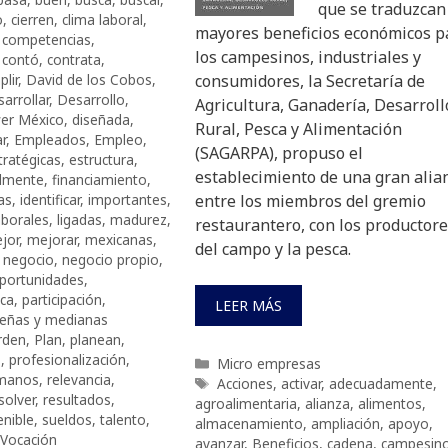
que se traduzcan
o
,
cierren
,
clima laboral
,
mayores beneficios económicos p
,
competencias
,
los campesinos, industriales y
,
contó
,
contrata
,
lir
,
David de los Cobos
,
consumidores, la Secretaría de
sarrollar
,
Desarrollo
,
Agricultura, Ganadería, Desarroll
wer México
,
diseñada
,
Rural, Pesca y Alimentación
r
,
Empleados
,
Empleo
,
(SAGARPA), propuso el
tratégicas
,
estructura
,
establecimiento de una gran alia
almente
,
financiamiento
,
as
,
identificar
,
importantes
,
entre los miembros del gremio
aborales
,
ligadas
,
madurez
,
restaurantero, con los productor
jor
,
mejorar
,
mexicanas
,
del campo y la pesca.
,
negocio
,
negocio propio
,
portunidades
,
ica
,
participación
,
LEER MÁS
eñas y medianas
rden
,
Plan
,
planean
,
s
,
profesionalización
,
Categorías
Micro empresas
umanos
,
relevancia
,
Etiquetas
Acciones
,
activar
,
adecuadamente
,
solver
,
resultados
,
agroalimentaria
,
alianza
,
alimentos
,
enible
,
sueldos
,
talento
,
almacenamiento
,
ampliación
,
apoyo
,
Vocación
avanzar
,
Beneficios
,
cadena
,
campesin