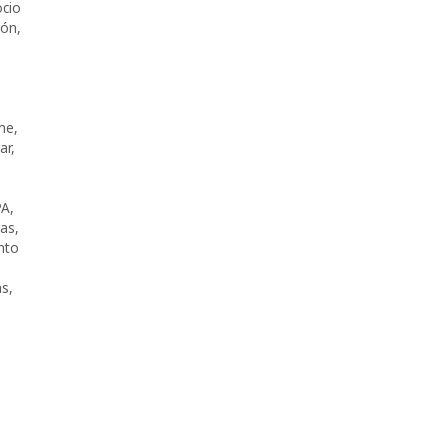
cio
ión
,
me
,
ar
,
PA
,
mas
,
nto
as
,