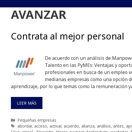
AVANZAR
Contrata al mejor personal
De acuerdo con un análisis de Manpow
Talento en las PyMEs: Ventajas y oport
profesionales en busca de un empleo v
medianas empresas como una opción de
aprendizaje, por lo que temas como la remuneración y
LEER MÁS
Categorías
Pequeñas empresas
Etiquetas
abordar
,
acceso
,
activar
,
acuerdo
,
alianza
,
análisis
,
antes
,
ap
Cruz
,
arrojó
,
Atracción
,
Atraer
,
avanzar
,
Axeleratum
,
ayudarlas
,