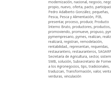
modernización
,
nacional
,
negocio
,
nego
propio
,
nuevo
,
oferta
,
pacto
,
participac
Pedro Adalberto González
,
pequeñas
,
Pesca
,
Pesca y Alimentación
,
PIB
,
presentar
,
proceso
,
producir
,
Producto
Interno Bruto
,
productores
,
productos
,
promoviendo
,
promueve
,
propuso
,
py
pymempresario
,
pymes
,
realizan
,
realiz
realizará
,
registran
,
remodelación
,
rentabilidad.
,
representan
,
requeridas
,
restaurantero
,
restauranteros
,
SAGAR
Secretaría de Agricultura
,
sector
,
siste
SMB
,
solución
,
Subsecretario de Fome
a los Agronegocios
,
tips
,
tradicionales
,
traduzcan
,
Transformación
,
valor
,
vent
verduras
,
vinculación