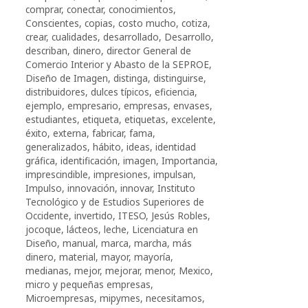
comprar
,
conectar
,
conocimientos
,
Conscientes
,
copias
,
costo mucho
,
cotiza
,
crear
,
cualidades
,
desarrollado
,
Desarrollo
,
describan
,
dinero
,
director General de
Comercio Interior y Abasto de la SEPROE
,
Diseño de Imagen
,
distinga
,
distinguirse
,
distribuidores
,
dulces típicos
,
eficiencia
,
ejemplo
,
empresario
,
empresas
,
envases
,
estudiantes
,
etiqueta
,
etiquetas
,
excelente
,
éxito
,
externa
,
fabricar
,
fama
,
generalizados
,
hábito
,
ideas
,
identidad
gráfica
,
identificación
,
imagen
,
Importancia
,
imprescindible
,
impresiones
,
impulsan
,
Impulso
,
innovación
,
innovar
,
Instituto
Tecnológico y de Estudios Superiores de
Occidente
,
invertido
,
ITESO
,
Jesús Robles
,
jocoque
,
lácteos
,
leche
,
Licenciatura en
Diseño
,
manual
,
marca
,
marcha
,
más
dinero
,
material
,
mayor
,
mayoría
,
medianas
,
mejor
,
mejorar
,
menor
,
Mexico
,
micro y pequeñas empresas
,
Microempresas
,
mipymes
,
necesitamos
,