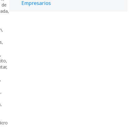
Empresarios
s de
rada
,
n
,
,
s
,
,
ito
,
tar
,
,
n
,
a
,
icro