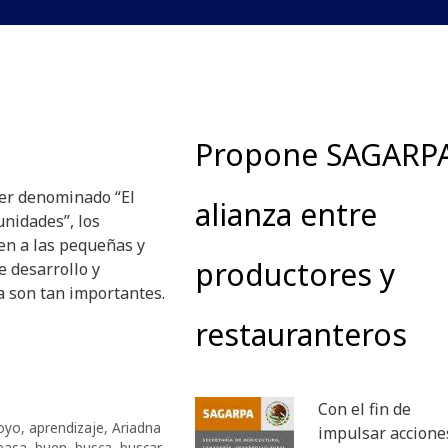
Propone SAGARP
er denominado “El
alianza entre
unidades”, los
en a las pequeñas y
productores y
 desarrollo y
a son tan importantes.
restauranteros
Con el fin de
oyo
,
aprendizaje
,
Ariadna
impulsar accione
basa
,
buen
,
busca
,
buscar
,