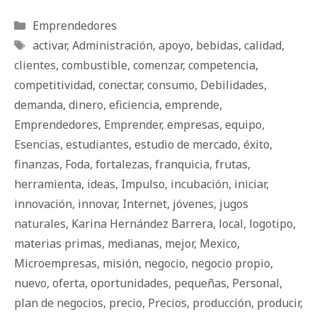
Categorías
Emprendedores
Etiquetas
activar
,
Administración
,
apoyo
,
bebidas
,
calidad
,
clientes
,
combustible
,
comenzar
,
competencia
,
competitividad
,
conectar
,
consumo
,
Debilidades
,
demanda
,
dinero
,
eficiencia
,
emprende
,
Emprendedores
,
Emprender
,
empresas
,
equipo
,
Esencias
,
estudiantes
,
estudio de mercado
,
éxito
,
finanzas
,
Foda
,
fortalezas
,
franquicia
,
frutas
,
herramienta
,
ideas
,
Impulso
,
incubación
,
iniciar
,
innovación
,
innovar
,
Internet
,
jóvenes
,
jugos
naturales
,
Karina Hernández Barrera
,
local
,
logotipo
,
materias primas
,
medianas
,
mejor
,
Mexico
,
Microempresas
,
misión
,
negocio
,
negocio propio
,
nuevo
,
oferta
,
oportunidades
,
pequeñas
,
Personal
,
plan de negocios
,
precio
,
Precios
,
producción
,
producir
,