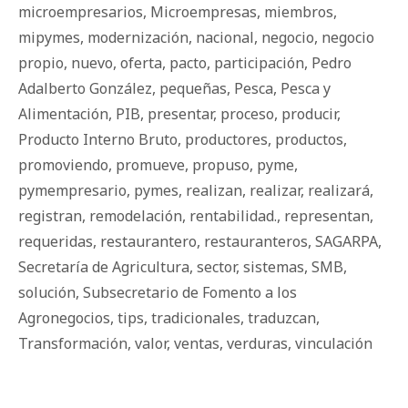
microempresarios
,
Microempresas
,
miembros
,
mipymes
,
modernización
,
nacional
,
negocio
,
negocio
propio
,
nuevo
,
oferta
,
pacto
,
participación
,
Pedro
Adalberto González
,
pequeñas
,
Pesca
,
Pesca y
Alimentación
,
PIB
,
presentar
,
proceso
,
producir
,
Producto Interno Bruto
,
productores
,
productos
,
promoviendo
,
promueve
,
propuso
,
pyme
,
pymempresario
,
pymes
,
realizan
,
realizar
,
realizará
,
registran
,
remodelación
,
rentabilidad.
,
representan
,
requeridas
,
restaurantero
,
restauranteros
,
SAGARPA
,
Secretaría de Agricultura
,
sector
,
sistemas
,
SMB
,
solución
,
Subsecretario de Fomento a los
Agronegocios
,
tips
,
tradicionales
,
traduzcan
,
Transformación
,
valor
,
ventas
,
verduras
,
vinculación