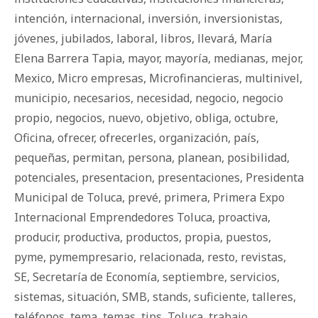
intención
,
internacional
,
inversión
,
inversionistas
,
jóvenes
,
jubilados
,
laboral
,
libros
,
llevará
,
María
Elena Barrera Tapia
,
mayor
,
mayoría
,
medianas
,
mejor
,
Mexico
,
Micro empresas
,
Microfinancieras
,
multinivel
,
municipio
,
necesarios
,
necesidad
,
negocio
,
negocio
propio
,
negocios
,
nuevo
,
objetivo
,
obliga
,
octubre
,
Oficina
,
ofrecer
,
ofrecerles
,
organización
,
país
,
pequeñas
,
permitan
,
persona
,
planean
,
posibilidad
,
potenciales
,
presentacion
,
presentaciones
,
Presidenta
Municipal de Toluca
,
prevé
,
primera
,
Primera Expo
Internacional Emprendedores Toluca
,
proactiva
,
producir
,
productiva
,
productos
,
propia
,
puestos
,
pyme
,
pymempresario
,
relacionada
,
resto
,
revistas
,
SE
,
Secretaría de Economía
,
septiembre
,
servicios
,
sistemas
,
situación
,
SMB
,
stands
,
suficiente
,
talleres
,
teléfonos
,
tema
,
temas
,
tips
,
Toluca
,
trabajo
,