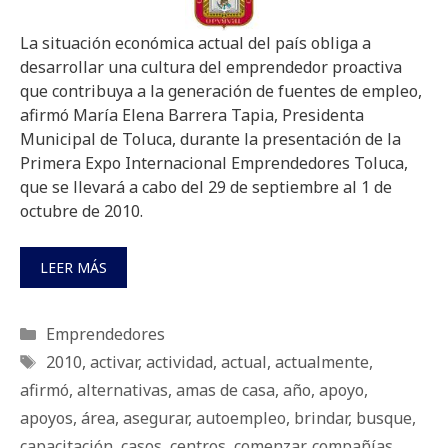
La situación económica actual del país obliga a
desarrollar una cultura del emprendedor proactiva
que contribuya a la generación de fuentes de empleo,
afirmó María Elena Barrera Tapia, Presidenta
Municipal de Toluca, durante la presentación de la
Primera Expo Internacional Emprendedores Toluca,
que se llevará a cabo del 29 de septiembre al 1 de
octubre de 2010.
LEER MÁS
Categorías
Emprendedores
Etiquetas
2010
,
activar
,
actividad
,
actual
,
actualmente
,
afirmó
,
alternativas
,
amas de casa
,
año
,
apoyo
,
apoyos
,
área
,
asegurar
,
autoempleo
,
brindar
,
busque
,
capacitación
,
casos
,
centros
,
comenzar
,
compañías
,