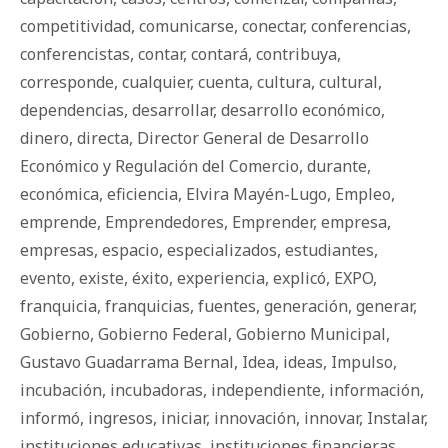
competitividad
,
comunicarse
,
conectar
,
conferencias
,
conferencistas
,
contar
,
contará
,
contribuya
,
corresponde
,
cualquier
,
cuenta
,
cultura
,
cultural
,
dependencias
,
desarrollar
,
desarrollo económico
,
dinero
,
directa
,
Director General de Desarrollo
Económico y Regulación del Comercio
,
durante
,
económica
,
eficiencia
,
Elvira Mayén-Lugo
,
Empleo
,
emprende
,
Emprendedores
,
Emprender
,
empresa
,
empresas
,
espacio
,
especializados
,
estudiantes
,
evento
,
existe
,
éxito
,
experiencia
,
explicó
,
EXPO
,
franquicia
,
franquicias
,
fuentes
,
generación
,
generar
,
Gobierno
,
Gobierno Federal
,
Gobierno Municipal
,
Gustavo Guadarrama Bernal
,
Idea
,
ideas
,
Impulso
,
incubación
,
incubadoras
,
independiente
,
información
,
informó
,
ingresos
,
iniciar
,
innovación
,
innovar
,
Instalar
,
instituciones educativas
,
instituciones financieras
,