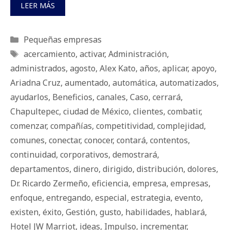
LEER MÁS
Categorías
Pequeñas empresas
Etiquetas
acercamiento
,
activar
,
Administración
,
administrados
,
agosto
,
Alex Kato
,
años
,
aplicar
,
apoyo
,
Ariadna Cruz
,
aumentado
,
automática
,
automatizados
,
ayudarlos
,
Beneficios
,
canales
,
Caso
,
cerrará
,
Chapultepec
,
ciudad de México
,
clientes
,
combatir
,
comenzar
,
compañías
,
competitividad
,
complejidad
,
comunes
,
conectar
,
conocer
,
contará
,
contentos
,
continuidad
,
corporativos
,
demostrará
,
departamentos
,
dinero
,
dirigido
,
distribución
,
dolores
,
Dr. Ricardo Zermeño
,
eficiencia
,
empresa
,
empresas
,
enfoque
,
entregando
,
especial
,
estrategia
,
evento
,
existen
,
éxito
,
Gestión
,
gusto
,
habilidades
,
hablará
,
Hotel JW Marriot
,
ideas
,
Impulso
,
incrementar
,