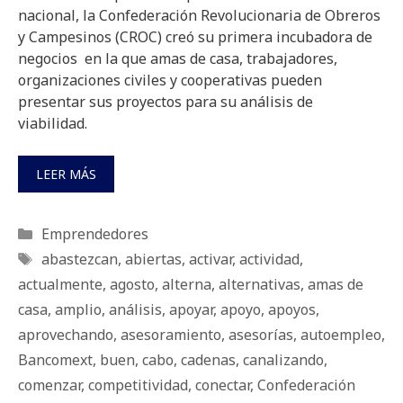
nacional, la Confederación Revolucionaria de Obreros
y Campesinos (CROC) creó su primera incubadora de
negocios en la que amas de casa, trabajadores,
organizaciones civiles y cooperativas pueden
presentar sus proyectos para su análisis de
viabilidad.
LEER MÁS
Categorías
Emprendedores
Etiquetas
abastezcan
,
abiertas
,
activar
,
actividad
,
actualmente
,
agosto
,
alterna
,
alternativas
,
amas de
casa
,
amplio
,
análisis
,
apoyar
,
apoyo
,
apoyos
,
aprovechando
,
asesoramiento
,
asesorí­as
,
autoempleo
,
Bancomext
,
buen
,
cabo
,
cadenas
,
canalizando
,
comenzar
,
competitividad
,
conectar
,
Confederación