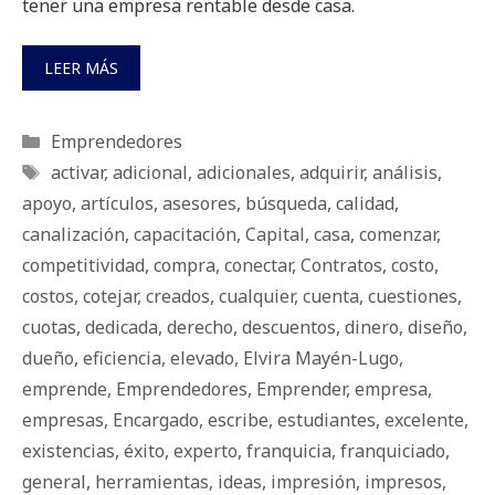
tener una empresa rentable desde casa.
LEER MÁS
Categorías
Emprendedores
Etiquetas
activar
,
adicional
,
adicionales
,
adquirir
,
análisis
,
apoyo
,
artículos
,
asesores
,
búsqueda
,
calidad
,
canalización
,
capacitación
,
Capital
,
casa
,
comenzar
,
competitividad
,
compra
,
conectar
,
Contratos
,
costo
,
costos
,
cotejar
,
creados
,
cualquier
,
cuenta
,
cuestiones
,
cuotas
,
dedicada
,
derecho
,
descuentos
,
dinero
,
diseño
,
dueño
,
eficiencia
,
elevado
,
Elvira Mayén-Lugo
,
emprende
,
Emprendedores
,
Emprender
,
empresa
,
empresas
,
Encargado
,
escribe
,
estudiantes
,
excelente
,
existencias
,
éxito
,
experto
,
franquicia
,
franquiciado
,
general
,
herramientas
,
ideas
,
impresión
,
impresos
,