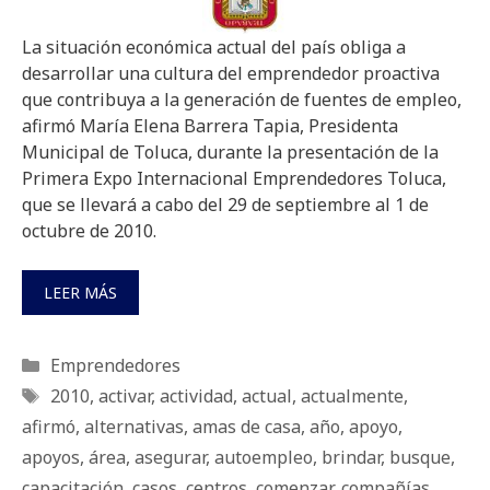
La situación económica actual del país obliga a
desarrollar una cultura del emprendedor proactiva
que contribuya a la generación de fuentes de empleo,
afirmó María Elena Barrera Tapia, Presidenta
Municipal de Toluca, durante la presentación de la
Primera Expo Internacional Emprendedores Toluca,
que se llevará a cabo del 29 de septiembre al 1 de
octubre de 2010.
LEER MÁS
Categorías
Emprendedores
Etiquetas
2010
,
activar
,
actividad
,
actual
,
actualmente
,
afirmó
,
alternativas
,
amas de casa
,
año
,
apoyo
,
apoyos
,
área
,
asegurar
,
autoempleo
,
brindar
,
busque
,
capacitación
,
casos
,
centros
,
comenzar
,
compañías
,