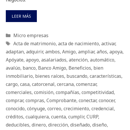
LEER MÁS
Categorías
Micro empresas
Etiquetas
Acta de matrimonio
,
acta de nacimiento
,
activar
,
adaptan
,
adquirir
,
ambos
,
Amigo
,
ampliar
,
años
,
apoya
,
Apóyate
,
apoyo
,
asalariados
,
atención
,
automático
,
avalúo
,
banco
,
Banco Amigo
,
Beneficios
,
bien
inmobiliario
,
bienes raíces
,
buscando
,
características
,
cargo
,
casa
,
catorcenal
,
cercana
,
comenzar
,
comerciales
,
comisión
,
compañías
,
competitividad
,
comprar
,
compras
,
Comprobante
,
conectar
,
conocer
,
conocido
,
cónyuge
,
correo
,
crecimiento
,
credencial
,
créditos
,
cualquiera
,
cuenta
,
cumplir
,
CURP
,
deducibles
,
dinero
,
dirección
,
diseñado
,
diseño
,