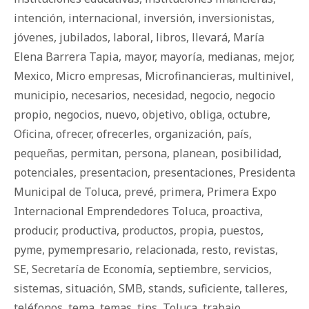
intención
,
internacional
,
inversión
,
inversionistas
,
jóvenes
,
jubilados
,
laboral
,
libros
,
llevará
,
María
Elena Barrera Tapia
,
mayor
,
mayoría
,
medianas
,
mejor
,
Mexico
,
Micro empresas
,
Microfinancieras
,
multinivel
,
municipio
,
necesarios
,
necesidad
,
negocio
,
negocio
propio
,
negocios
,
nuevo
,
objetivo
,
obliga
,
octubre
,
Oficina
,
ofrecer
,
ofrecerles
,
organización
,
país
,
pequeñas
,
permitan
,
persona
,
planean
,
posibilidad
,
potenciales
,
presentacion
,
presentaciones
,
Presidenta
Municipal de Toluca
,
prevé
,
primera
,
Primera Expo
Internacional Emprendedores Toluca
,
proactiva
,
producir
,
productiva
,
productos
,
propia
,
puestos
,
pyme
,
pymempresario
,
relacionada
,
resto
,
revistas
,
SE
,
Secretaría de Economía
,
septiembre
,
servicios
,
sistemas
,
situación
,
SMB
,
stands
,
suficiente
,
talleres
,
teléfonos
,
tema
,
temas
,
tips
,
Toluca
,
trabajo
,