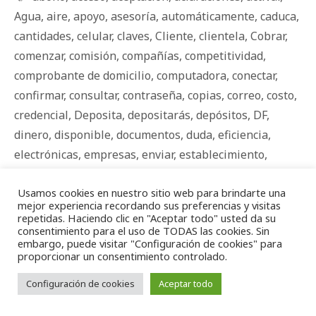
Agua
,
aire
,
apoyo
,
asesoría
,
automáticamente
,
caduca
,
cantidades
,
celular
,
claves
,
Cliente
,
clientela
,
Cobrar
,
comenzar
,
comisión
,
compañías
,
competitividad
,
comprobante de domicilio
,
computadora
,
conectar
,
confirmar
,
consultar
,
contraseña
,
copias
,
correo
,
costo
,
credencial
,
Deposita
,
depositarás
,
depósitos
,
DF
,
dinero
,
disponible
,
documentos
,
duda
,
eficiencia
,
electrónicas
,
empresas
,
enviar
,
establecimiento
,
estado de cuenta
,
éxito
,
formato
,
funciona
,
gastos de
Usamos cookies en nuestro sitio web para brindarte una
envío
,
hábiles
,
ideas
,
IFE
,
imprescindibles
,
Impulso
,
mejor experiencia recordando sus preferencias y visitas
incrementar
,
ingresar
,
innovación
,
innovar
,
interior
,
repetidas. Haciendo clic en "Aceptar todo" usted da su
consentimiento para el uso de TODAS las cookies. Sin
Internet
,
Iusacell
,
Karina Hernández Barrera
,
luz
,
más
embargo, puede visitar "Configuración de cookies" para
dinero
,
Maxicel
,
medianas
,
medio
,
mejor
,
mejorar
,
proporcionar un consentimiento controlado.
Mexico
,
Micro empresas
,
microempresarios
,
Configuración de cookies
Aceptar todo
Microempresas
,
mínimos
,
mipymes
,
Movistar
,
multiregión
,
necesitas
,
negocio
,
negocio propio
,