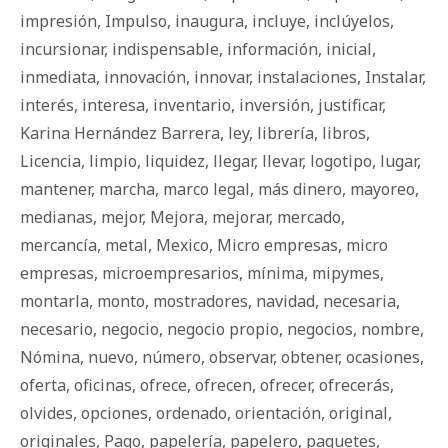
impresión
,
Impulso
,
inaugura
,
incluye
,
inclúyelos
,
incursionar
,
indispensable
,
información
,
inicial
,
inmediata
,
innovación
,
innovar
,
instalaciones
,
Instalar
,
interés
,
interesa
,
inventario
,
inversión
,
justificar
,
Karina Hernández Barrera
,
ley
,
librería
,
libros
,
Licencia
,
limpio
,
liquidez
,
llegar
,
llevar
,
logotipo
,
lugar
,
mantener
,
marcha
,
marco legal
,
más dinero
,
mayoreo
,
medianas
,
mejor
,
Mejora
,
mejorar
,
mercado
,
mercancía
,
metal
,
Mexico
,
Micro empresas
,
micro
empresas
,
microempresarios
,
mínima
,
mipymes
,
montarla
,
monto
,
mostradores
,
navidad
,
necesaria
,
necesario
,
negocio
,
negocio propio
,
negocios
,
nombre
,
Nómina
,
nuevo
,
número
,
observar
,
obtener
,
ocasiones
,
oferta
,
oficinas
,
ofrece
,
ofrecen
,
ofrecer
,
ofrecerás
,
olvides
,
opciones
,
ordenado
,
orientación
,
original
,
originales
,
Pago
,
papelería
,
papelero
,
paquetes
,