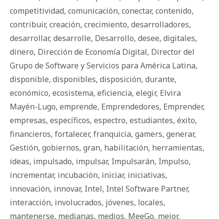
competitividad
,
comunicación
,
conectar
,
contenido
,
contribuir
,
creación
,
crecimiento
,
desarrolladores
,
desarrollar
,
desarrolle
,
Desarrollo
,
desee
,
digitales
,
dinero
,
Dirección de Economía Digital
,
Director del
Grupo de Software y Servicios para América Latina
,
disponible
,
disponibles
,
disposición
,
durante
,
económico
,
ecosistema
,
eficiencia
,
elegir
,
Elvira
Mayén-Lugo
,
emprende
,
Emprendedores
,
Emprender
,
empresas
,
específicos
,
espectro
,
estudiantes
,
éxito
,
financieros
,
fortalecer
,
franquicia
,
gamers
,
generar
,
Gestión
,
gobiernos
,
gran
,
habilitación
,
herramientas
,
ideas
,
impulsado
,
impulsar
,
Impulsarán
,
Impulso
,
incrementar
,
incubación
,
iniciar
,
iniciativas
,
innovación
,
innovar
,
Intel
,
Intel Software Partner
,
interacción
,
involucrados
,
jóvenes
,
locales
,
mantenerse
,
medianas
,
medios
,
MeeGo
,
mejor
,