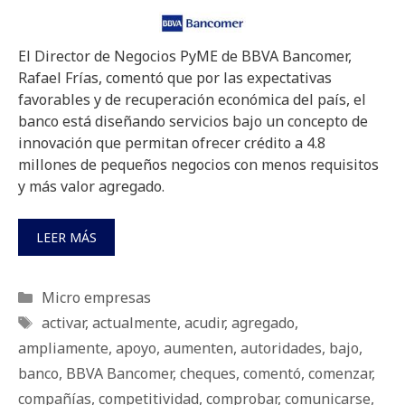
El Director de Negocios PyME de BBVA Bancomer,
Rafael Frías, comentó que por las expectativas
favorables y de recuperación económica del país, el
banco está diseñando servicios bajo un concepto de
innovación que permitan ofrecer crédito a 4.8
millones de pequeños negocios con menos requisitos
y más valor agregado.
LEER MÁS
Categorías
Micro empresas
Etiquetas
activar
,
actualmente
,
acudir
,
agregado
,
ampliamente
,
apoyo
,
aumenten
,
autoridades
,
bajo
,
banco
,
BBVA Bancomer
,
cheques
,
comentó
,
comenzar
,
compañías
,
competitividad
,
comprobar
,
comunicarse
,