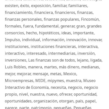
existen
,
éxito
,
exposición
,
familiar
,
familiares
,
financiamiento
,
financiera
,
financieros
,
finanzas
,
finanzas personales
,
finanzas populares
,
Fincomún
,
formales
,
fuera
,
fundamental
,
generar
,
gran
,
grandes
consorcios
,
hecho
,
hipotéticos
,
ideas
,
importante
,
Impulso
,
individual
,
información
,
innovación
,
innovar
,
instituciones
,
instituciones financieras
,
interactiva
,
interactivo
,
interesado
,
intermediarias
,
inversión
,
inversiones
,
Las finanzas son de todos
,
lejano
,
ligada
,
Luis Robles
,
manera
,
martes
,
más dinero
,
medianas
,
mejor
,
mejorar
,
mensaje
,
metas
,
Mexico
,
Microempresas
,
MIDE
,
mipymes
,
muestra
,
Museo
Interactivo de Economía
,
necesita
,
negocio
,
negocio
propio
,
nivel
,
nuestra
,
nuevo
,
ofrecer
,
oportunidad
,
oportunidades
,
organización
,
otorgan
,
país
,
papel
,
parece
,
parte
,
patrimonio
,
pequeñas
,
Pequeñas