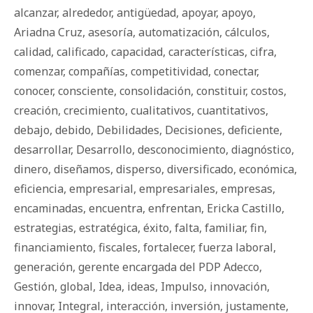
alcanzar
,
alrededor
,
antigüedad
,
apoyar
,
apoyo
,
Ariadna Cruz
,
asesoría
,
automatización
,
cálculos
,
calidad
,
calificado
,
capacidad
,
características
,
cifra
,
comenzar
,
compañías
,
competitividad
,
conectar
,
conocer
,
consciente
,
consolidación
,
constituir
,
costos
,
creación
,
crecimiento
,
cualitativos
,
cuantitativos
,
debajo
,
debido
,
Debilidades
,
Decisiones
,
deficiente
,
desarrollar
,
Desarrollo
,
desconocimiento
,
diagnóstico
,
dinero
,
diseñamos
,
disperso
,
diversificado
,
económica
,
eficiencia
,
empresarial
,
empresariales
,
empresas
,
encaminadas
,
encuentra
,
enfrentan
,
Ericka Castillo
,
estrategias
,
estratégica
,
éxito
,
falta
,
familiar
,
fin
,
financiamiento
,
fiscales
,
fortalecer
,
fuerza laboral
,
generación
,
gerente encargada del PDP Adecco
,
Gestión
,
global
,
Idea
,
ideas
,
Impulso
,
innovación
,
innovar
,
Integral
,
interacción
,
inversión
,
justamente
,