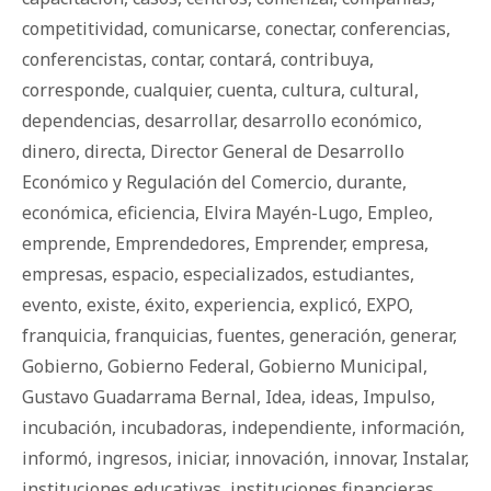
competitividad
,
comunicarse
,
conectar
,
conferencias
,
conferencistas
,
contar
,
contará
,
contribuya
,
corresponde
,
cualquier
,
cuenta
,
cultura
,
cultural
,
dependencias
,
desarrollar
,
desarrollo económico
,
dinero
,
directa
,
Director General de Desarrollo
Económico y Regulación del Comercio
,
durante
,
económica
,
eficiencia
,
Elvira Mayén-Lugo
,
Empleo
,
emprende
,
Emprendedores
,
Emprender
,
empresa
,
empresas
,
espacio
,
especializados
,
estudiantes
,
evento
,
existe
,
éxito
,
experiencia
,
explicó
,
EXPO
,
franquicia
,
franquicias
,
fuentes
,
generación
,
generar
,
Gobierno
,
Gobierno Federal
,
Gobierno Municipal
,
Gustavo Guadarrama Bernal
,
Idea
,
ideas
,
Impulso
,
incubación
,
incubadoras
,
independiente
,
información
,
informó
,
ingresos
,
iniciar
,
innovación
,
innovar
,
Instalar
,
instituciones educativas
,
instituciones financieras
,