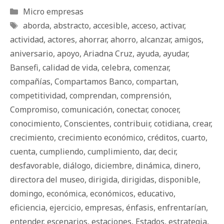
Categorías
Micro empresas
Etiquetas
aborda
,
abstracto
,
accesible
,
acceso
,
activar
,
actividad
,
actores
,
ahorrar
,
ahorro
,
alcanzar
,
amigos
,
aniversario
,
apoyo
,
Ariadna Cruz
,
ayuda
,
ayudar
,
Bansefi
,
calidad de vida
,
celebra
,
comenzar
,
compañías
,
Compartamos Banco
,
compartan
,
competitividad
,
comprendan
,
comprensión
,
Compromiso
,
comunicación
,
conectar
,
conocer
,
conocimiento
,
Conscientes
,
contribuir
,
cotidiana
,
crear
,
crecimiento
,
crecimiento económico
,
créditos
,
cuarto
,
cuenta
,
cumpliendo
,
cumplimiento
,
dar
,
decir
,
desfavorable
,
diálogo
,
diciembre
,
dinámica
,
dinero
,
directora del museo
,
dirigida
,
dirigidas
,
disponible
,
domingo
,
económica
,
económicos
,
educativo
,
eficiencia
,
ejercicio
,
empresas
,
énfasis
,
enfrentarían
,
entender
,
escenarios
,
estaciones
,
Estados
,
estrategia
,