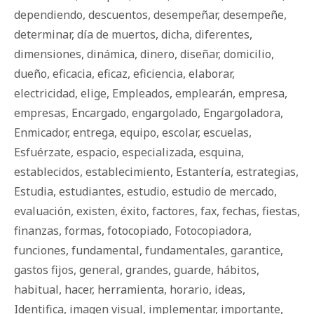
dependiendo
,
descuentos
,
desempeñar
,
desempeñe
,
determinar
,
día de muertos
,
dicha
,
diferentes
,
dimensiones
,
dinámica
,
dinero
,
diseñar
,
domicilio
,
dueño
,
eficacia
,
eficaz
,
eficiencia
,
elaborar
,
electricidad
,
elige
,
Empleados
,
emplearán
,
empresa
,
empresas
,
Encargado
,
engargolado
,
Engargoladora
,
Enmicador
,
entrega
,
equipo
,
escolar
,
escuelas
,
Esfuérzate
,
espacio
,
especializada
,
esquina
,
establecidos
,
establecimiento
,
Estantería
,
estrategias
,
Estudia
,
estudiantes
,
estudio
,
estudio de mercado
,
evaluación
,
existen
,
éxito
,
factores
,
fax
,
fechas
,
fiestas
,
finanzas
,
formas
,
fotocopiado
,
Fotocopiadora
,
funciones
,
fundamental
,
fundamentales
,
garantice
,
gastos fijos
,
general
,
grandes
,
guarde
,
há­bi­tos
,
habitual
,
hacer
,
herramienta
,
horario
,
ideas
,
Identifica
,
imagen visual
,
implementar
,
importante
,