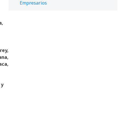
Empresarios
a,
rey,
na,
aca,
 y