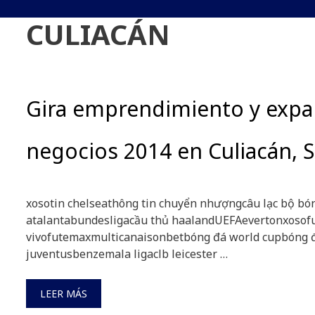
CULIACÁN
Gira emprendimiento y expa
negocios 2014 en Culiacán, S
xosotin chelseathông tin chuyển nhượngcâu lạc bộ bó
atalantabundesligacầu thủ haalandUEFAevertonxosofu
vivofutemaxmulticanaisonbetbóng đá world cupbóng đ
juventusbenzemala ligaclb leicester …
LEER MÁS