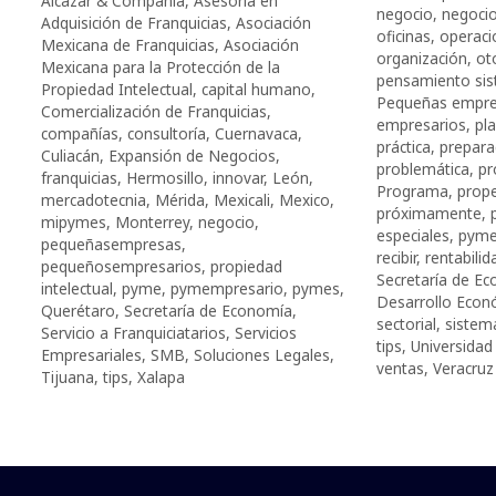
Alcázar & Compañía
,
Asesoría en
negocio
,
negocio
Adquisición de Franquicias
,
Asociación
oficinas
,
operaci
Mexicana de Franquicias
,
Asociación
organización
,
ot
Mexicana para la Protección de la
pensamiento sis
Propiedad Intelectual
,
capital humano
,
Pequeñas empr
Comercialización de Franquicias
,
empresarios
,
pl
compañías
,
consultoría
,
Cuernavaca
,
práctica
,
prepara
Culiacán
,
Expansión de Negocios
,
problemática
,
pr
franquicias
,
Hermosillo
,
innovar
,
León
,
Programa
,
prop
mercadotecnia
,
Mérida
,
Mexicali
,
Mexico
,
próximamente
,
mipymes
,
Monterrey
,
negocio
,
especiales
,
pym
pequeñasempresas
,
recibir
,
rentabilid
pequeñosempresarios
,
propiedad
Secretaría de E
intelectual
,
pyme
,
pymempresario
,
pymes
,
Desarrollo Econ
Querétaro
,
Secretaría de Economía
,
sectorial
,
sistem
Servicio a Franquiciatarios
,
Servicios
tips
,
Universida
Empresariales
,
SMB
,
Soluciones Legales
,
ventas
,
Veracruz
Tijuana
,
tips
,
Xalapa