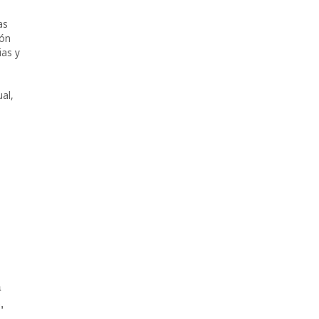
as
ión
ias y
ual
,
a
,