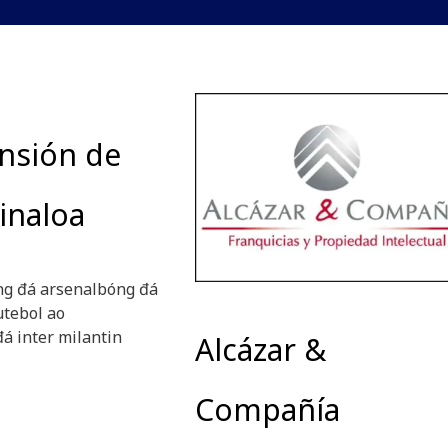
nsión de
inaloa
ng đá arsenalbóng đá
tebol ao
á inter milantin
Alcázar &
Compañía