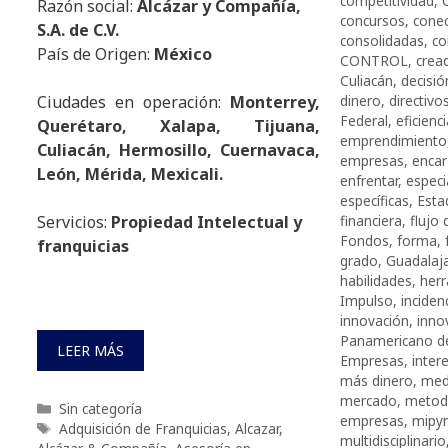
competitividad
,
Razón social:
Alcázar y Compañía,
concursos
,
conec
S.A. de C.V.
consolidadas
,
co
País de Origen:
México
CONTROL
,
crea
Culiacán
,
decisió
dinero
,
directivo
Ciudades en operación:
Monterrey,
Federal
,
eficienc
Querétaro, Xalapa, Tijuana,
emprendimiento
Culiacán, Hermosillo, Cuernavaca,
empresas
,
enca
León, Mérida, Mexicali.
enfrentar
,
especi
específicas
,
Esta
financiera
,
flujo 
Servicios:
Propiedad Intelectual y
Fondos
,
forma
,
franquicias
grado
,
Guadalaj
habilidades
,
her
Impulso
,
inciden
innovación
,
inno
Panamericano de
LEER MÁS
Empresas
,
inter
más dinero
,
med
mercado
,
metod
Categorías
Sin categoría
empresas
,
mipy
Etiquetas
Adquisición de Franquicias
,
Alcazar
,
multidisciplinario