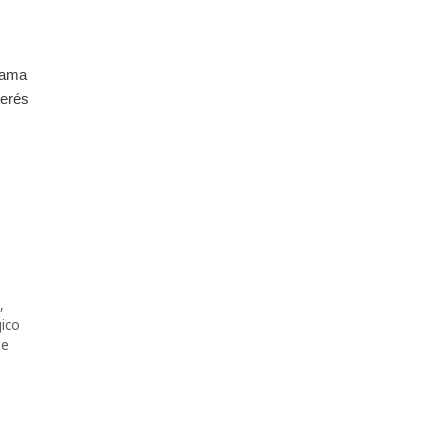
rama
terés
,
ico
de