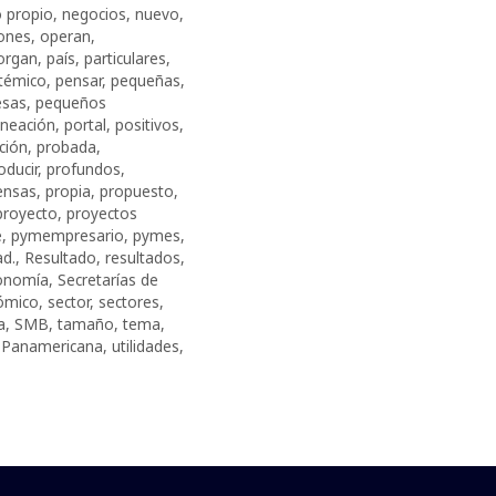
 propio
,
negocios
,
nuevo
,
ones
,
operan
,
organ
,
país
,
particulares
,
témico
,
pensar
,
pequeñas
,
esas
,
pequeños
aneación
,
portal
,
positivos
,
ción
,
probada
,
oducir
,
profundos
,
ensas
,
propia
,
propuesto
,
proyecto
,
proyectos
e
,
pymempresario
,
pymes
,
ad.
,
Resultado
,
resultados
,
conomía
,
Secretarías de
ómico
,
sector
,
sectores
,
a
,
SMB
,
tamaño
,
tema
,
d Panamericana
,
utilidades
,