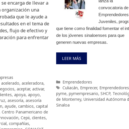
lanza la
 se encarga de llevar a
convocatoria de
 organización una
Emprendedores
robada que le ayude a
Juveniles, prog
esultados en el tema de
que tiene como finalidad fomentar el in
des, flujo de efectivo y
de los jóvenes sinaloenses para que
aración para enfrentar
generen nuevas empresas.
LEER MÁS
presas
Categorías
Emprendedores
,
acelerado
,
aceleradora
,
Etiquetas
Culiacán
,
Emprecer
,
Emprendedores
negocios
,
aceptar
,
activar
,
pyme
,
pymempresario
,
SHCP
,
Tecnológ
ientes
,
apoya
,
apoyo
,
de Monterrey
,
Universidad Autónoma 
ruz
,
asesoría
,
asesoría
Sinaloa
ón
,
ayude
,
cambios
,
capital
,
Centro Panamericano de
Innovación
,
Cepii
,
clientes
,
cial
,
compañías
,