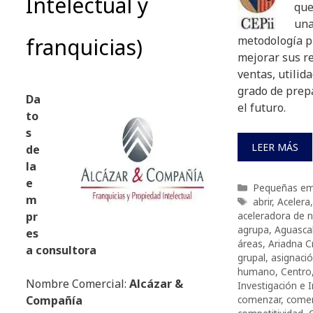
Intelectual y
que
una
franquicias)
metodología p
mejorar sus r
ventas, utilida
grado de prep
Da
el futuro.
to
s
LEER MÁS
de
la
e
Categorías
Pequeñas em
m
Etiquetas
abrir
,
Acelera
aceleradora de 
pr
agrupa
,
Aguascal
es
áreas
,
Ariadna C
a consultora
grupal
,
asignaci
humano
,
Centro
Nombre Comercial:
Alcázar &
Investigación e 
comenzar
,
comer
Compañía