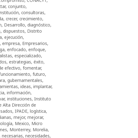
Compromiso
,
CONACYT
,
tar
,
conjunto
,
nstitución
,
consultoras
,
da
,
crecer
,
crecimiento
,
n
,
Desarrollo
,
diagnóstico
,
s
,
dispuestos
,
Distrito
ia
,
ejecución
,
,
empresa
,
Empresarios
,
rga
,
enfocado
,
enfoque
,
alistas
,
especializado
,
dos
,
estrategias
,
éxito
,
de efectivo
,
fomentar
,
funcionamiento
,
futuro
,
ara
,
gubernamentales
,
ramientas
,
ideas
,
implantar
,
cia
,
información
,
var
,
instituciones
,
Instituto
 Alta Dirección de
esados
,
IPADE
,
logística
,
ianas
,
mejor
,
mejorar
,
ología
,
Mexico
,
Micro
mes
,
Monterrey
,
Morelia
,
,
necesarias
,
necesidades
,