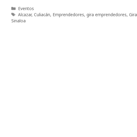
Categorías
Eventos
Etiquetas
Alcazar
,
Culiacán
,
Emprendedores
,
gira emprendedores
,
Gir
Sinaloa