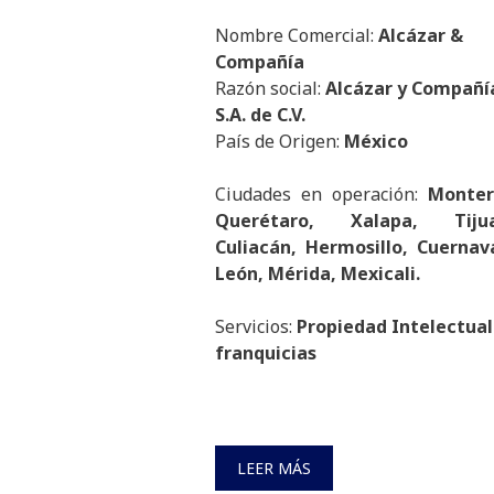
Nombre Comercial:
Alcázar &
Compañía
Razón social:
Alcázar y Compañí
S.A. de C.V.
País de Origen:
México
Ciudades en operación:
Monter
Querétaro, Xalapa, Tijua
Culiacán, Hermosillo, Cuernav
León, Mérida, Mexicali.
Servicios:
Propiedad Intelectual
franquicias
LEER MÁS