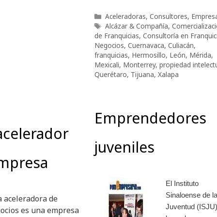
Categorías
Aceleradoras
,
Consultores
,
Empres
Etiquetas
Alcázar & Compañía
,
Comercializac
de Franquicias
,
Consultoría en Franquic
Negocios
,
Cuernavaca
,
Culiacán
,
franquicias
,
Hermosillo
,
León
,
Mérida
,
Mexicali
,
Monterrey
,
propiedad intelect
Querétaro
,
Tijuana
,
Xalapa
Emprendedores
 acelerador
juveniles
empresa
El Instituto
Sinaloense de l
 aceleradora de
Juventud (ISJU)
ocios es una empresa