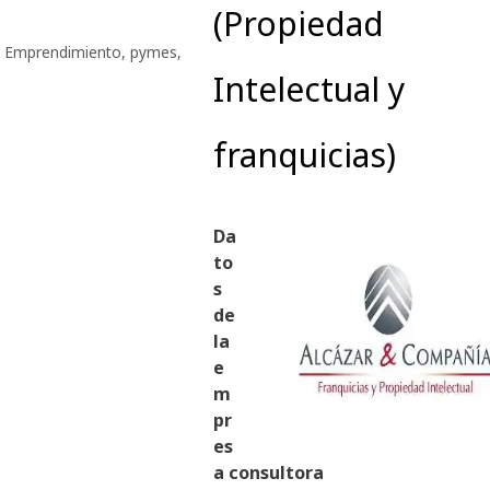
(Propiedad
a Emprendimiento
,
pymes
,
Intelectual y
franquicias)
Da
to
s
de
la
e
m
pr
es
a consultora