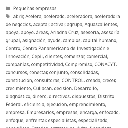
Categorías
Pequeñas empresas
Etiquetas
abrir
,
Acelera
,
acelerado
,
aceleradora
,
aceleradora
de negocios
,
aceptar
,
activar
,
agrupa
,
Aguascalientes
,
apoya
,
apoyo
,
áreas
,
Ariadna Cruz
,
asesoría
,
asesoría
grupal
,
asignación
,
ayude
,
cambios
,
capital humano
,
Centro
,
Centro Panamericano de Investigación e
Innovación
,
Cepii
,
clientes
,
comenzar
,
comercial
,
compañías
,
competitividad
,
Compromiso
,
CONACYT
,
concursos
,
conectar
,
conjunto
,
consolidadas
,
constitución
,
consultoras
,
CONTROL
,
creada
,
crecer
,
crecimiento
,
Culiacán
,
decisión
,
Desarrollo
,
diagnóstico
,
dinero
,
directivos
,
dispuestos
,
Distrito
Federal
,
eficiencia
,
ejecución
,
emprendimiento
,
empresa
,
Empresarios
,
empresas
,
encarga
,
enfocado
,
enfoque
,
enfrentar
,
especialistas
,
especializado
,