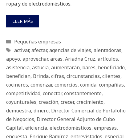
ropa y de electrodomésticos.
LEER MÁS
Categorías
Pequeñas empresas
Etiquetas
activar
,
afectar
,
agencias de viajes
,
alentadoras
,
apoyo
,
aprovechar
,
arcas
,
Ariadna Cruz
,
artículos
,
asistencia
,
astucia
,
aumentarán
,
bares
,
beneficiado
,
benefician
,
Brinda
,
cifras
,
circunstancias
,
clientes
,
cocineros
,
comenzar
,
comercios
,
comida
,
compañías
,
competitividad
,
conectar
,
constantemente
,
coyunturales
,
creación
,
crecer
,
crecimiento
,
demuestra
,
dinero
,
Director Comercial de Portafolio
de Negocios
,
Director General Adjunto de Cubo
Capital
,
eficiencia
,
electrodomésticos
,
empresas
,
encuesta
,
Enrique Ramírez
,
entrevistados
,
especial
,