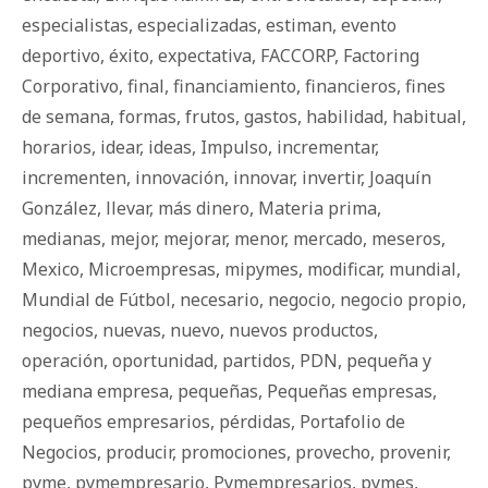
especialistas
,
especializadas
,
estiman
,
evento
deportivo
,
éxito
,
expectativa
,
FACCORP
,
Factoring
Corporativo
,
final
,
financiamiento
,
financieros
,
fines
de semana
,
formas
,
frutos
,
gastos
,
habilidad
,
habitual
,
horarios
,
idear
,
ideas
,
Impulso
,
incrementar
,
incrementen
,
innovación
,
innovar
,
invertir
,
Joaquín
González
,
llevar
,
más dinero
,
Materia prima
,
medianas
,
mejor
,
mejorar
,
menor
,
mercado
,
meseros
,
Mexico
,
Microempresas
,
mipymes
,
modificar
,
mundial
,
Mundial de Fútbol
,
necesario
,
negocio
,
negocio propio
,
negocios
,
nuevas
,
nuevo
,
nuevos productos
,
operación
,
oportunidad
,
partidos
,
PDN
,
pequeña y
mediana empresa
,
pequeñas
,
Pequeñas empresas
,
pequeños empresarios
,
pérdidas
,
Portafolio de
Negocios
,
producir
,
promociones
,
provecho
,
provenir
,
pyme
,
pymempresario
,
Pymempresarios
,
pymes
,