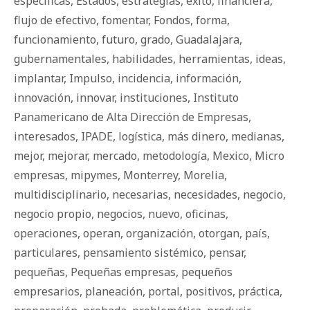
específicas
,
Estados
,
estrategias
,
éxito
,
financiera
,
flujo de efectivo
,
fomentar
,
Fondos
,
forma
,
funcionamiento
,
futuro
,
grado
,
Guadalajara
,
gubernamentales
,
habilidades
,
herramientas
,
ideas
,
implantar
,
Impulso
,
incidencia
,
información
,
innovación
,
innovar
,
instituciones
,
Instituto
Panamericano de Alta Dirección de Empresas
,
interesados
,
IPADE
,
logística
,
más dinero
,
medianas
,
mejor
,
mejorar
,
mercado
,
metodología
,
Mexico
,
Micro
empresas
,
mipymes
,
Monterrey
,
Morelia
,
multidisciplinario
,
necesarias
,
necesidades
,
negocio
,
negocio propio
,
negocios
,
nuevo
,
oficinas
,
operaciones
,
operan
,
organización
,
otorgan
,
país
,
particulares
,
pensamiento sistémico
,
pensar
,
pequeñas
,
Pequeñas empresas
,
pequeños
empresarios
,
planeación
,
portal
,
positivos
,
práctica
,