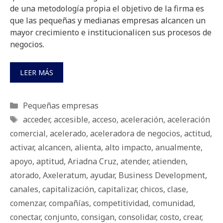
de una metodología propia el objetivo de la firma es
que las pequeñas y medianas empresas alcancen un
mayor crecimiento e institucionalicen sus procesos de
negocios.
LEER MÁS
Categorías
Pequeñas empresas
Etiquetas
acceder
,
accesible
,
acceso
,
aceleración
,
aceleración
comercial
,
acelerado
,
aceleradora de negocios
,
actitud
,
activar
,
alcancen
,
alienta
,
alto impacto
,
anualmente
,
apoyo
,
aptitud
,
Ariadna Cruz
,
atender
,
atienden
,
atorado
,
Axeleratum
,
ayudar
,
Business Development
,
canales
,
capitalización
,
capitalizar
,
chicos
,
clase
,
comenzar
,
compañías
,
competitividad
,
comunidad
,
conectar
,
conjunto
,
consigan
,
consolidar
,
costo
,
crear
,