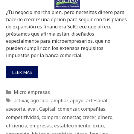
¿Tu negocio marcha bien, pero necesitas dinero para
hacerlo crecer? una opción para seguir con tus planes
de expansión es financiera SolCrece que ofrece
préstamos que afirma están diseñados
especialmente para microempresarios, que no
pueden cumplir con los extensos requisitos
impuestos por la banca comercial.
LEER MÁS
Categorías
Micro empresas
Etiquetas
activar
,
agrícola
,
ampliar
,
apoyo
,
artesanal
,
asesoría
,
aval
,
Capital
,
comenzar
,
compañías
,
competitividad
,
comprar
,
conectar
,
crecer
,
dinero
,
eficiencia
,
empresas
,
establecimiento
,
éxito
,
expansión
,
historial crediticio
,
ideas
,
Impulso
,