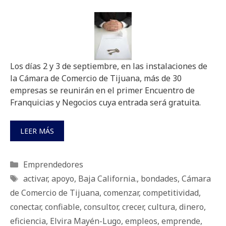
Los días 2 y 3 de septiembre, en las instalaciones de
la Cámara de Comercio de Tijuana, más de 30
empresas se reunirán en el primer Encuentro de
Franquicias y Negocios cuya entrada será gratuita.
LEER MÁS
Categorías
Emprendedores
Etiquetas
activar
,
apoyo
,
Baja California.
,
bondades
,
Cámara
de Comercio de Tijuana
,
comenzar
,
competitividad
,
conectar
,
confiable
,
consultor
,
crecer
,
cultura
,
dinero
,
eficiencia
,
Elvira Mayén-Lugo
,
empleos
,
emprende
,