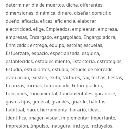
determinar
,
día de muertos
,
dicha
,
diferentes
,
dimensiones
,
dinámica
,
dinero
,
diseñar
,
domicilio
,
dueño
,
eficacia
,
eficaz
,
eficiencia
,
elaborar
,
electricidad
,
elige
,
Empleados
,
emplearán
,
empresa
,
empresas
,
Encargado
,
engargolado
,
Engargoladora
,
Enmicador
,
entrega
,
equipo
,
escolar
,
escuelas
,
Esfuérzate
,
espacio
,
especializada
,
esquina
,
establecidos
,
establecimiento
,
Estantería
,
estrategias
,
Estudia
,
estudiantes
,
estudio
,
estudio de mercado
,
evaluación
,
existen
,
éxito
,
factores
,
fax
,
fechas
,
fiestas
,
finanzas
,
formas
,
fotocopiado
,
Fotocopiadora
,
funciones
,
fundamental
,
fundamentales
,
garantice
,
gastos fijos
,
general
,
grandes
,
guarde
,
há­bi­tos
,
habitual
,
hacer
,
herramienta
,
horario
,
ideas
,
Identifica
,
imagen visual
,
implementar
,
importante
,
impresión
,
Impulso
,
inaugura
,
incluye
,
inclúyelos
,