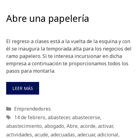
Abre una papelería
El regreso a clases está a la vuelta de la esquina y con
él se inaugura la temporada alta para los negocios del
ramo papelero. Si te interesa incursionar en dicha
empresa a continuación te proporcionamos todos los
pasos para montarla.
LEER MÁS
Categorías
Emprendedores
Etiquetas
14 de febrero
,
abastecer
,
abastecerse
,
abastecimiento
,
abogado
,
Abre
,
acorde
,
activar
,
actividades
,
acude
,
adecuadas
,
adecuar
,
adicional
,