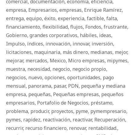
comercial
,
documentación
,
economía
,
eficiencia
,
empresa
,
Empresarios
,
empresas
,
Enrique Ramírez
,
entrega
,
equipo
,
éxito
,
experiencia
,
factible
,
falta
,
financiamiento
,
fle­xi­bi­li­dad
,
flujos
,
Fondos
,
frustrante
,
Gobierno
,
grandes corporativos
,
hábiles
,
ideas
,
Impulso
,
índices
,
innovación
,
innovar
,
inversión
,
licitaciones
,
maquinaria
,
más dinero
,
medianas
,
mejor
,
mejorar
,
mercados
,
Mexico
,
Micro empresas
,
mipymes
,
muestra
,
necesidad
,
negocio
,
negocio propio
,
negocios
,
nuevo
,
opciones
,
oportunidades
,
pago
mensual
,
panorama
,
pasar
,
PDN
,
pequeña y mediana
empresa
,
pequeñas
,
Pequeñas empresas
,
pequeños
empresarios
,
Portafolio de Negocios
,
préstamo
,
problema
,
producir
,
proyectos
,
pyme
,
pymempresario
,
pymes
,
rapidez
,
reactivación
,
reactivar
,
Recuperación
,
recurrir
,
recurso financiero
,
renovar
,
rentabilidad.
,