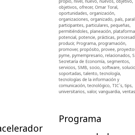
propio
,
nivel
,
nuevo
,
nuevos
,
objetivo
,
objetivos
,
ofrecer
,
Omar Toral
,
oportunidades
,
organización
,
organizaciones
,
organizado
,
país
,
paral
participantes
,
particulares
,
pequeñas
,
permitiéndoles
,
planeación
,
plataforma
potencial
,
potencie
,
prácticas
,
procesad
producir
,
Programa
,
programación
,
promover
,
propósito
,
provee
,
proyecto
pyme
,
pymempresario
,
relacionados
,
S
Secretaría de Economía
,
segmentos
,
servicios
,
SMB
,
socio
,
software
,
soluci
soportadas
,
talento
,
tecnología
,
tecnologías de la información y
comunicación
,
tecnológico
,
TIC´s
,
tips
,
universitarios
,
valor
,
vanguardia
,
venta
Programa
 acelerador