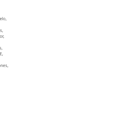
elo
,
s
,
or
,
s
,
E
,
ones
,
s