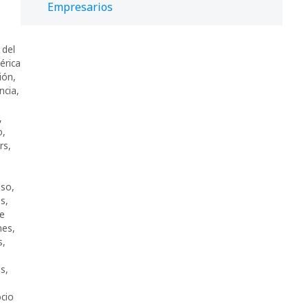
Empresarios
 del
érica
ión
,
encia
,
,
o
,
rs
,
lso
,
as
,
re
nes
,
s
,
as
,
cio