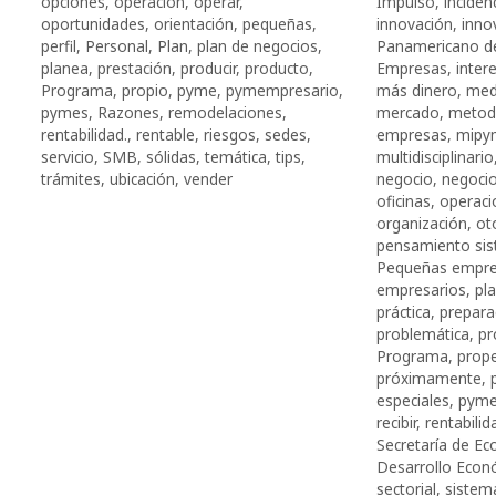
opciones
,
operación
,
operar
,
Impulso
,
inciden
oportunidades
,
orientación
,
pequeñas
,
innovación
,
inno
perfil
,
Personal
,
Plan
,
plan de negocios
,
Panamericano de
planea
,
prestación
,
producir
,
producto
,
Empresas
,
inter
Programa
,
propio
,
pyme
,
pymempresario
,
más dinero
,
med
pymes
,
Razones
,
remodelaciones
,
mercado
,
metod
rentabilidad.
,
rentable
,
riesgos
,
sedes
,
empresas
,
mipy
servicio
,
SMB
,
sólidas
,
temática
,
tips
,
multidisciplinario
trámites
,
ubicación
,
vender
negocio
,
negocio
oficinas
,
operaci
organización
,
ot
pensamiento sis
Pequeñas empr
empresarios
,
pl
práctica
,
prepara
problemática
,
pr
Programa
,
prop
próximamente
,
especiales
,
pym
recibir
,
rentabilid
Secretaría de E
Desarrollo Econ
sectorial
,
sistem