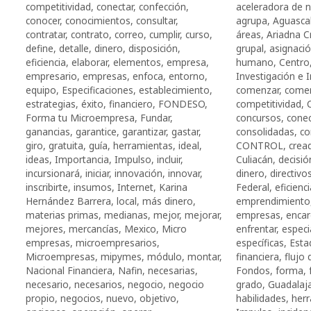
competitividad
,
conectar
,
confección
,
aceleradora de 
conocer
,
conocimientos
,
consultar
,
agrupa
,
Aguascal
contratar
,
contrato
,
correo
,
cumplir
,
curso
,
áreas
,
Ariadna C
define
,
detalle
,
dinero
,
disposición
,
grupal
,
asignaci
eficiencia
,
elaborar
,
elementos
,
empresa
,
humano
,
Centro
empresario
,
empresas
,
enfoca
,
entorno
,
Investigación e 
equipo
,
Especificaciones
,
establecimiento
,
comenzar
,
comer
estrategias
,
éxito
,
financiero
,
FONDESO
,
competitividad
,
Forma tu Microempresa
,
Fundar
,
concursos
,
conec
ganancias
,
garantice
,
garantizar
,
gastar
,
consolidadas
,
co
giro
,
gratuita
,
guía
,
herramientas
,
ideal
,
CONTROL
,
crea
ideas
,
Importancia
,
Impulso
,
incluir
,
Culiacán
,
decisió
incursionará
,
iniciar
,
innovación
,
innovar
,
dinero
,
directivo
inscribirte
,
insumos
,
Internet
,
Karina
Federal
,
eficienc
Hernández Barrera
,
local
,
más dinero
,
emprendimiento
materias primas
,
medianas
,
mejor
,
mejorar
,
empresas
,
enca
mejores
,
mercancías
,
Mexico
,
Micro
enfrentar
,
especi
empresas
,
microempresarios
,
específicas
,
Esta
Microempresas
,
mipymes
,
módulo
,
montar
,
financiera
,
flujo 
Nacional Financiera
,
Nafin
,
necesarias
,
Fondos
,
forma
,
necesario
,
necesarios
,
negocio
,
negocio
grado
,
Guadalaj
propio
,
negocios
,
nuevo
,
objetivo
,
habilidades
,
her