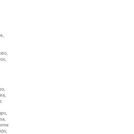
ve
,
exto
,
vos
,
po
,
ura
,
r
,
upo
,
lsa
,
orme
ción
,