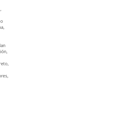
s
,
io
na
,
lan
ión
,
reto
,
ores
,