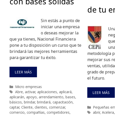
con bases sólidas
de tu 
Sin estás a punto de
iniciar una empresa
Una
o deseas mejorar la
neg
que ya tienes, Nacional Financiera
que
pone a tu disposición un curso que te
una
brindará las mejores herramientas
metodología p
para garantizar tu éxito.
mejorar sus r
ventas, utilida
grado de prep
LEER MÁS
el futuro.
Categorías
Micro empresas
Etiquetas
Abre
,
activar
,
aplicaciones
,
aplicará
,
LEER MÁS
aplicarán
,
apoyo
,
arrendamiento
,
bases
,
básicos
,
brindar
,
brindará
,
capacitación
,
Categorías
captar
,
Cliente
,
clientes
,
comenzar
,
Pequeñas em
Etiquetas
comercio
,
compañías
,
competidores
,
abrir
,
Acelera