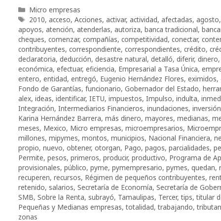
Categorías
Micro empresas
Etiquetas
2010
,
acceso
,
Acciones
,
activar
,
actividad
,
afectadas
,
agosto
apoyos
,
atención
,
atenderlas
,
autoriza
,
banca tradicional
,
banca
cheques
,
comenzar
,
compañías
,
competitividad
,
conectar
,
conte
contribuyentes
,
correspondiente
,
correspondientes
,
crédito
,
cré
declaratoria
,
deducción
,
desastre natural
,
detalló
,
diferir
,
dinero
económica
,
efectuar
,
eficiencia
,
Empresarial a Tasa Única
,
empr
entero
,
entidad
,
entregó
,
Eugenio Hernández Flores
,
eximidos
,
Fondo de Garantías
,
funcionario
,
Gobernador del Estado
,
herra
alex
,
ideas
,
identificar
,
IETU
,
impuestos
,
Impulso
,
indulta
,
inmed
Integración
,
Intermediarios Financieros
,
inundaciones
,
inversión
Karina Hernández Barrera
,
más dinero
,
mayores
,
medianas
,
me
meses
,
Mexico
,
Micro empresas
,
microempresarios
,
Microemp
millones
,
mipymes
,
montos
,
municipios
,
Nacional Financiera
,
ne
propio
,
nuevo
,
obtener
,
otorgan
,
Pago
,
pagos
,
parcialidades
,
p
Permite
,
pesos
,
primeros
,
producir
,
productivo
,
Programa de A
provisionales
,
público
,
pyme
,
pymempresario
,
pymes
,
quedan
,
recuperen
,
recursos
,
Régimen de pequeños contribuyentes
,
rent
retenido
,
salarios
,
Secretaría de Economía
,
Secretaría de Gober
SMB
,
Sobre la Renta
,
subrayó
,
Tamaulipas
,
Tercer
,
tips
,
titular 
Pequeñas y Medianas empresas
,
totalidad
,
trabajando
,
tributa
zonas