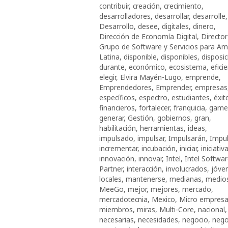
contribuir
,
creación
,
crecimiento
,
desarrolladores
,
desarrollar
,
desarrolle
,
Desarrollo
,
desee
,
digitales
,
dinero
,
Dirección de Economía Digital
,
Director
Grupo de Software y Servicios para Am
Latina
,
disponible
,
disponibles
,
disposic
durante
,
económico
,
ecosistema
,
efici
elegir
,
Elvira Mayén-Lugo
,
emprende
,
Emprendedores
,
Emprender
,
empresas
específicos
,
espectro
,
estudiantes
,
éxit
financieros
,
fortalecer
,
franquicia
,
game
generar
,
Gestión
,
gobiernos
,
gran
,
habilitación
,
herramientas
,
ideas
,
impulsado
,
impulsar
,
Impulsarán
,
Impu
incrementar
,
incubación
,
iniciar
,
iniciativ
innovación
,
innovar
,
Intel
,
Intel Softwa
Partner
,
interacción
,
involucrados
,
jóve
locales
,
mantenerse
,
medianas
,
medio
MeeGo
,
mejor
,
mejores
,
mercado
,
mercadotecnia
,
Mexico
,
Micro empres
miembros
,
miras
,
Multi-Core
,
nacional
,
necesarias
,
necesidades
,
negocio
,
nego