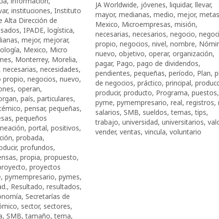
cia
,
información
,
JA Worldwide
,
jóvenes
,
liquidar
,
llevar
,
var
,
instituciones
,
Instituto
mayor
,
medianas
,
medio
,
mejor
,
meta
 Alta Dirección de
Mexico
,
Microempresas
,
misión
,
esados
,
IPADE
,
logística
,
necesarias
,
necesarios
,
negocio
,
negoc
ianas
,
mejor
,
mejorar
,
propio
,
negocios
,
nivel
,
nombre
,
Nómi
ología
,
Mexico
,
Micro
nuevo
,
objetivo
,
operar
,
organización
,
mes
,
Monterrey
,
Morelia
,
pagar
,
Pago
,
pago de dividendos
,
,
necesarias
,
necesidades
,
pendientes
,
pequeñas
,
período
,
Plan
,
p
 propio
,
negocios
,
nuevo
,
de negocios
,
práctico
,
principal
,
producc
ones
,
operan
,
producir
,
producto
,
Programa
,
puestos
,
organ
,
país
,
particulares
,
pyme
,
pymempresario
,
real
,
registros
,
témico
,
pensar
,
pequeñas
,
salarios
,
SMB
,
sueldos
,
temas
,
tips
,
esas
,
pequeños
trabajo
,
universidad
,
universitarios
,
val
aneación
,
portal
,
positivos
,
vender
,
ventas
,
vincula
,
voluntario
ción
,
probada
,
oducir
,
profundos
,
ensas
,
propia
,
propuesto
,
proyecto
,
proyectos
e
,
pymempresario
,
pymes
,
ad.
,
Resultado
,
resultados
,
conomía
,
Secretarías de
ómico
,
sector
,
sectores
,
a
,
SMB
,
tamaño
,
tema
,