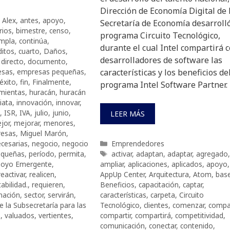
Dirección de Economía Digital de 
,
Alex
,
antes
,
apoyo
,
Secretaría de Economía desarrolló
rios
,
bimestre
,
censo
,
programa Circuito Tecnológico,
mpla
,
continúa
,
durante el cual Intel compartirá 
ditos
,
cuarto
,
Daños
,
desarrolladores de software las
,
directo
,
documento
,
esas
,
empresas pequeñas
,
características y los beneficios de
éxito
,
fin
,
Finalmente
,
programa Intel Software Partner.
mientas
,
huracán
,
huracán
iata
,
innovación
,
innovar
,
,
ISR
,
IVA
,
julio
,
junio
,
LEER MÁS
jor
,
mejorar
,
menores
,
resas
,
Miguel Marón
,
Categorías
cesarias
,
negocio
,
negocio
Emprendedores
Etiquetas
equeñas
,
período
,
permita
,
activar
,
adaptan
,
adaptar
,
agregado
,
poyo Emergente
,
ampliar
,
aplicaciones
,
aplicados
,
apoyo
,
reactivar
,
realicen
,
AppUp Center
,
Arquitectura
,
Atom
,
bas
abilidad.
,
requieren
,
Beneficios
,
capacitación
,
captar
,
nación
,
sector
,
servirán
,
características
,
carpeta
,
Circuito
de la Subsecretaría para las
Tecnológico
,
clientes
,
comenzar
,
compa
n
,
valuados
,
vertientes
,
compartir
,
compartirá
,
competitividad
,
comunicación
,
conectar
,
contenido
,