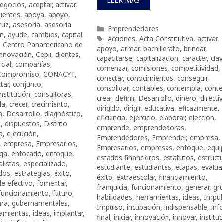
LEER MÁS
negocios
,
aceptar
,
activar
,
ientes
,
apoya
,
apoyo
,
ruz
,
asesoría
,
asesoría
Categorías
Emprendedores
ón
,
ayude
,
cambios
,
capital
Etiquetas
Acciones
,
Acta Constitutiva
,
activar
,
,
Centro Panamericano de
apoyo
,
armar
,
bachillerato
,
brindar
,
Innovación
,
Cepii
,
clientes
,
capacitarse
,
capitalización
,
carácter
,
cla
cial
,
compañías
,
comenzar
,
comisiones
,
competitividad
,
Compromiso
,
CONACYT
,
conectar
,
conocimientos
,
conseguir
,
tar
,
conjunto
,
consolidar
,
contables
,
contempla
,
cont
nstitución
,
consultoras
,
crear
,
definir
,
Desarrollo
,
dinero
,
directi
da
,
crecer
,
crecimiento
,
dirigido
,
dirigir
,
educativa
,
eficazmente
,
n
,
Desarrollo
,
diagnóstico
,
eficiencia
,
ejercicio
,
elaborar
,
elección
,
s
,
dispuestos
,
Distrito
emprende
,
emprendedoras
,
ia
,
ejecución
,
Emprendedores
,
Emprender
,
empresa
,
,
empresa
,
Empresarios
,
Empresarios
,
empresas
,
enfoque
,
equi
rga
,
enfocado
,
enfoque
,
estados financieros
,
estatutos
,
estruct
alistas
,
especializado
,
estudiante
,
estudiantes
,
etapas
,
evalua
dos
,
estrategias
,
éxito
,
éxito
,
extraescolar
,
financiamiento
,
de efectivo
,
fomentar
,
franquicia
,
funcionamiento
,
generar
,
gr
funcionamiento
,
futuro
,
habilidades
,
herramientas
,
ideas
,
Impu
ara
,
gubernamentales
,
Impulso
,
incubación
,
indispensable
,
inf
ramientas
,
ideas
,
implantar
,
final
,
iniciar
,
innovación
,
innovar
,
institu