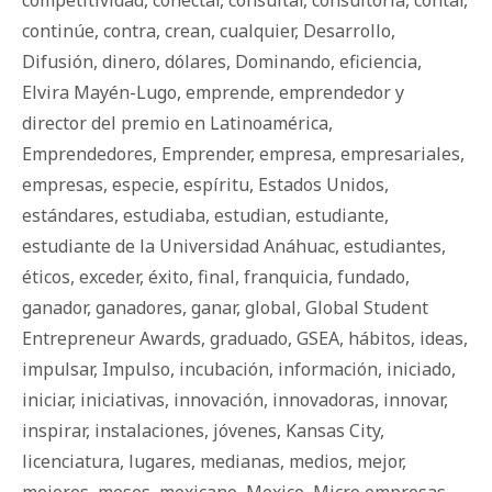
competitividad
,
conectar
,
consultar
,
consultoría
,
contar
,
continúe
,
contra
,
crean
,
cualquier
,
Desarrollo
,
Difusión
,
dinero
,
dólares
,
Dominando
,
eficiencia
,
Elvira Mayén-Lugo
,
emprende
,
emprendedor y
director del premio en Latinoamérica
,
Emprendedores
,
Emprender
,
empresa
,
empresariales
,
empresas
,
especie
,
espíritu
,
Estados Unidos
,
estándares
,
estudiaba
,
estudian
,
estudiante
,
estudiante de la Universidad Anáhuac
,
estudiantes
,
éticos
,
exceder
,
éxito
,
final
,
franquicia
,
fundado
,
ganador
,
ganadores
,
ganar
,
global
,
Global Student
Entrepreneur Awards
,
graduado
,
GSEA
,
há­bi­tos
,
ideas
,
impulsar
,
Impulso
,
incubación
,
información
,
iniciado
,
iniciar
,
iniciativas
,
innovación
,
innovadoras
,
innovar
,
inspirar
,
instalaciones
,
jóvenes
,
Kansas City
,
licenciatura
,
lugares
,
medianas
,
medios
,
mejor
,