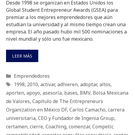
Desde 1998 se organizan en Estados Unidos los
Global Student Entrepreneur Awards (GSEA) para
premiar a los mejores emprendedores que aún
estudian la universidad y al mismo tiempo crean una
empresa. El año pasado hubo mil 500 nominaciones a
nivel mundial y sólo uno fue mexicano.
LEER MÁS
Categorías
Emprendedores
Etiquetas
1998
,
2010
,
activar
,
adhieren
,
adoptar
,
altos
,
aporten
,
apoyo
,
asesoría
,
bases
,
BMV
,
Bolsa Mexicana
de Valores
,
Capítulo de The Entrepreneurs
Organization en México DF
,
Carlos Camacho
,
carrera
universitaria
,
CEO y Fundador de Ingenia Group
,
certamen
,
cierre
,
Coaching
,
comenzar
,
Competir
,