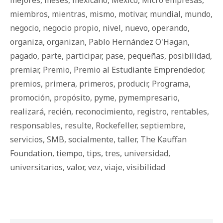
mejores
,
meses
,
mexicano
,
Mexico
,
Micro empresas
,
miembros
,
mientras
,
mismo
,
motivar
,
mundial
,
mundo
,
negocio
,
negocio propio
,
nivel
,
nuevo
,
operando
,
organiza
,
organizan
,
Pablo Hernández O'Hagan
,
pagado
,
parte
,
participar
,
pase
,
pequeñas
,
posibilidad
,
premiar
,
Premio
,
Premio al Estudiante Emprendedor
,
premios
,
primera
,
primeros
,
producir
,
Programa
,
promoción
,
propósito
,
pyme
,
pymempresario
,
realizará
,
recién
,
reconocimiento
,
registro
,
rentables
,
responsables
,
resulte
,
Rockefeller
,
septiembre
,
servicios
,
SMB
,
socialmente
,
taller
,
The Kauffan
Foundation
,
tiempo
,
tips
,
tres
,
universidad
,
universitarios
,
valor
,
vez
,
viaje
,
visibilidad