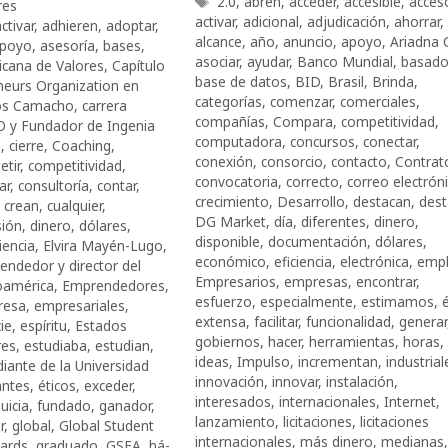
Etiquetas
2.0
,
abren
,
acceder
,
accesible
,
acces
res
activar
,
adicional
,
adjudicación
,
ahorrar
,
ctivar
,
adhieren
,
adoptar
,
alcance
,
año
,
anuncio
,
apoyo
,
Ariadna 
poyo
,
asesoría
,
bases
,
asociar
,
ayudar
,
Banco Mundial
,
basad
cana de Valores
,
Capítulo
base de datos
,
BID
,
Brasil
,
Brinda
,
neurs Organization en
categorías
,
comenzar
,
comerciales
,
os Camacho
,
carrera
compañías
,
Compara
,
competitividad
,
 y Fundador de Ingenia
computadora
,
concursos
,
conectar
,
n
,
cierre
,
Coaching
,
conexión
,
consorcio
,
contacto
,
Contrat
tir
,
competitividad
,
convocatoria
,
correcto
,
correo electrón
ar
,
consultoría
,
contar
,
crecimiento
,
Desarrollo
,
destacan
,
dest
,
crean
,
cualquier
,
DG Market
,
día
,
diferentes
,
dinero
,
sión
,
dinero
,
dólares
,
disponible
,
documentación
,
dólares
,
ciencia
,
Elvira Mayén-Lugo
,
económico
,
eficiencia
,
electrónica
,
emp
ndedor y director del
Empresarios
,
empresas
,
encontrar
,
oamérica
,
Emprendedores
,
esfuerzo
,
especialmente
,
estimamos
,
resa
,
empresariales
,
extensa
,
facilitar
,
funcionalidad
,
generar
ie
,
espíritu
,
Estados
gobiernos
,
hacer
,
herramientas
,
horas
,
res
,
estudiaba
,
estudian
,
ideas
,
Impulso
,
incrementan
,
industrial
diante de la Universidad
innovación
,
innovar
,
instalación
,
antes
,
éticos
,
exceder
,
interesados
,
internacionales
,
Internet
,
uicia
,
fundado
,
ganador
,
lanzamiento
,
licitaciones
,
licitaciones
r
,
global
,
Global Student
internacionales
,
más dinero
,
medianas
,
ards
,
graduado
,
GSEA
,
há­