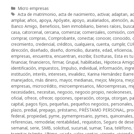
Categorías
Micro empresas
Etiquetas
Acta de matrimonio
,
acta de nacimiento
,
activar
,
adaptan
,
ad
ampliar
,
años
,
apoya
,
Apóyate
,
apoyo
,
asalariados
,
atención
,
a
Banco Amigo
,
Beneficios
,
bien inmobiliario
,
bienes raíces
,
busc
casa
,
catorcenal
,
cercana
,
comenzar
,
comerciales
,
comisión
,
co
comprar
,
compras
,
Comprobante
,
conectar
,
conocer
,
conocido
,
crecimiento
,
credencial
,
créditos
,
cualquiera
,
cuenta
,
cumplir
,
CU
dirección
,
diseñado
,
diseño
,
domicilio
,
durante
,
edad
,
eficiencia
,
empresas
,
encuentra
,
encuentran
,
escribir
,
Escrituras
,
Esta es tu
financiar
,
financieros
,
firmar
,
Grupal
,
habilitadas
,
Hipoteca Amig
identificación
,
impuestos
,
Impulso
,
individual
,
información
,
ingr
institución
,
interés
,
intereses
,
invalidez
,
Karina Hernández Barre
manejados
,
más dinero
,
mayor
,
medianas
,
mejor
,
Mejora
,
mejo
empresas
,
microcrédito
,
microempresarios
,
Microempresas
,
mi
necesidades
,
necesitas
,
negocio
,
negocio propio
,
neoleoneses
,
oficial
,
ofrece
,
ofrecer
,
opciones
,
operación
,
otorga
,
otorgan
,
pa
capital
,
pagos fijos
,
pequeñas
,
pequeños negocios
,
personales
plazo
,
predial
,
prepago
,
préstamo
,
PRÉSTAMO PERSONAL
,
pro
federal
,
propiedad
,
pyme
,
pymempresario
,
pymes
,
quincenales
referencias
,
remodelar
,
rentabilidad.
,
requisitos
,
Seguro de des
semanal
,
serie
,
SMB
,
solicitud
,
sucursal
,
sumar
,
Tasa
,
teléfono
,
tramitar
,
trámite
,
Ultimo
,
usada
,
valor
,
ventas
,
vigente
,
vivienda