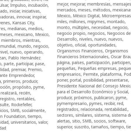
mejor
,
mejorar
,
membresías
,
mensaje
ulsar
,
Impulso
,
incubación
,
mercados
,
meses
,
métodos
,
mexicana
ciado
,
iniciar
,
iniciativas
,
Mexico
,
México Digital
,
Microempresas
vadoras
,
innovar
,
inspirar
,
miles
,
millones
,
mipymes
,
montado
,
venes
,
Kansas City
,
monto
,
múltiples
,
necesidad
,
negocio
,
res
,
medianas
,
medios
,
negocio propio
,
negocios
,
Negocios de
meses
,
mexicano
,
Mexico
,
Desarrollo
,
niveles
,
nuevo
,
nuevos
,
,
miembros
,
mientras
,
objetivo
,
oficial
,
oportunidades
,
,
mundial
,
mundo
,
negocio
,
Organismos Financieros
,
Organismos
nivel
,
nuevo
,
operando
,
Financieros Internacionales
,
Oscar Bra
zan
,
Pablo Hernández
página
,
países
,
participación
,
participen
o
,
parte
,
participar
,
pase
,
pequeñas
,
Pequeñas empresas
,
peque
ilidad
,
premiar
,
Premio
,
empresarios
,
Permite
,
plataforma
,
Pod
iante Emprendedor
,
poner
,
portal
,
posibilidad
,
presentarse
,
a
,
primeros
,
producir
,
Presidente Nacional del Consejo Mexi
oción
,
propósito
,
pyme
,
para el Desarrollo Económico y Social
,
,
realizará
,
recién
,
producir
,
próximos
,
publicaron
,
pyme
,
registro
,
rentables
,
pymempresario
,
pymes
,
recibir
,
red
,
sulte
,
Rockefeller
,
registrados
,
relacionada
,
rentabilidad.
,
icios
,
SMB
,
socialmente
,
sectores
,
similares
,
sistema
,
sistema d
an Foundation
,
tiempo
,
alertas
,
sitio
,
SMB
,
socios
,
software
,
sidad
,
universitarios
,
valor
,
superior
,
suscrito
,
tamaños
,
tiempo
,
ti
idad