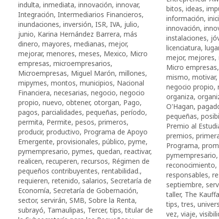
indulta
,
inmediata
,
innovación
,
innovar
,
bi­tos
,
ideas
,
imp
Integración
,
Intermediarios Financieros
,
información
,
ini
inundaciones
,
inversión
,
ISR
,
IVA
,
julio
,
innovación
,
inno
junio
,
Karina Hernández Barrera
,
más
instalaciones
,
jó
dinero
,
mayores
,
medianas
,
mejor
,
licenciatura
,
luga
mejorar
,
menores
,
meses
,
Mexico
,
Micro
mejor
,
mejores
,
empresas
,
microempresarios
,
Micro empresas
Microempresas
,
Miguel Marón
,
millones
,
mismo
,
motivar
mipymes
,
montos
,
municipios
,
Nacional
negocio propio
,
Financiera
,
necesarias
,
negocio
,
negocio
organiza
,
organi
propio
,
nuevo
,
obtener
,
otorgan
,
Pago
,
O'Hagan
,
pagad
pagos
,
parcialidades
,
pequeñas
,
período
,
pequeñas
,
posib
permita
,
Permite
,
pesos
,
primeros
,
Premio al Estud
producir
,
productivo
,
Programa de Apoyo
premios
,
primer
Emergente
,
provisionales
,
público
,
pyme
,
Programa
,
prom
pymempresario
,
pymes
,
quedan
,
reactivar
,
pymempresario
realicen
,
recuperen
,
recursos
,
Régimen de
reconocimiento
,
pequeños contribuyentes
,
rentabilidad.
,
responsables
,
re
requieren
,
retenido
,
salarios
,
Secretaría de
septiembre
,
serv
Economía
,
Secretaría de Gobernación
,
taller
,
The Kauff
sector
,
servirán
,
SMB
,
Sobre la Renta
,
tips
,
tres
,
univer
subrayó
,
Tamaulipas
,
Tercer
,
tips
,
titular de
vez
,
viaje
,
visibil