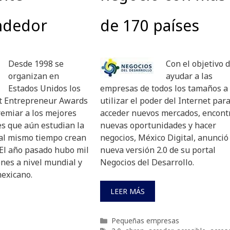
ndedor
de 170 países
Desde 1998 se
Con el objetivo 
organizan en
ayudar a las
Estados Unidos los
empresas de todos los tamaños a
t Entrepreneur Awards
utilizar el poder del Internet par
remiar a los mejores
acceder nuevos mercados, encont
 que aún estudian la
nuevas oportunidades y hacer
 al mismo tiempo crean
negocios, México Digital, anunció
El año pasado hubo mil
nueva versión 2.0 de su portal
nes a nivel mundial y
Negocios del Desarrollo.
mexicano.
LEER MÁS
Categorías
Pequeñas empresas