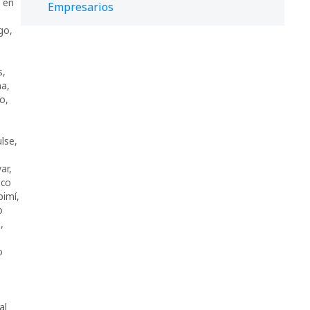
l en
Empresarios
go
,
s
,
ma
,
to
,
lse
,
ar
,
sco
imí
,
o
s
,
o
e
al