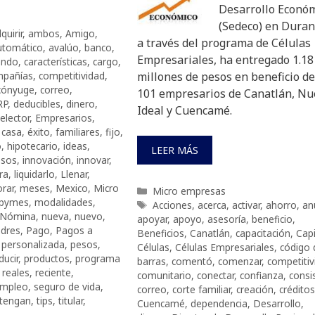
Desarrollo Econó
(Sedeco) en Dura
quirir
,
ambos
,
Amigo
,
a través del programa de Células
utomático
,
avalúo
,
banco
,
Empresariales, ha entregado 1.18
ando
,
características
,
cargo
,
mpañías
,
competitividad
,
millones de pesos en beneficio de
cónyuge
,
correo
,
101 empresarios de Canatlán, Nu
RP
,
deducibles
,
dinero
,
Ideal y Cuencamé.
elector
,
Empresarios
,
 casa
,
éxito
,
familiares
,
fijo
,
o
,
hipotecario
,
ideas
,
LEER MÁS
esos
,
innovación
,
innovar
,
ra
,
liquidarlo
,
Llenar
,
rar
,
meses
,
Mexico
,
Micro
Categorías
Micro empresas
pymes
,
modalidades
,
Etiquetas
Acciones
,
acerca
,
activar
,
ahorro
,
an
Nómina
,
nueva
,
nuevo
,
apoyar
,
apoyo
,
asesoría
,
beneficio
,
dres
,
Pago
,
Pagos a
Beneficios
,
Canatlán
,
capacitación
,
Capi
,
personalizada
,
pesos
,
Células
,
Células Empresariales
,
código 
ducir
,
productos
,
programa
barras
,
comentó
,
comenzar
,
competitiv
,
reales
,
reciente
,
comunitario
,
conectar
,
confianza
,
consi
empleo
,
seguro de vida
,
correo
,
corte familiar
,
creación
,
créditos
tengan
,
tips
,
titular
,
Cuencamé
,
dependencia
,
Desarrollo
,