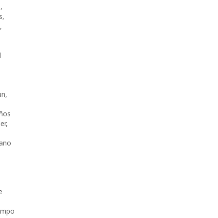
s
,
s
,
,
l
un
,
,
ños
er
,
cano
e
empo