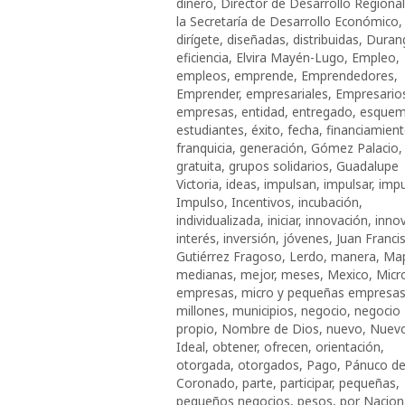
dinero
,
Director de Desarrollo Regiona
la Secretaría de Desarrollo Económico
,
dirígete
,
diseñadas
,
distribuidas
,
Duran
eficiencia
,
Elvira Mayén-Lugo
,
Empleo
,
empleos
,
emprende
,
Emprendedores
,
Emprender
,
empresariales
,
Empresario
empresas
,
entidad
,
entregado
,
esque
estudiantes
,
éxito
,
fecha
,
financiamien
franquicia
,
generación
,
Gómez Palacio
,
gratuita
,
grupos solidarios
,
Guadalupe
Victoria
,
ideas
,
impulsan
,
impulsar
,
impu
Impulso
,
Incentivos
,
incubación
,
individualizada
,
iniciar
,
innovación
,
innov
interés
,
inversión
,
jóvenes
,
Juan Franci
Gutiérrez Fragoso
,
Lerdo
,
manera
,
Map
medianas
,
mejor
,
meses
,
Mexico
,
Micr
empresas
,
micro y pequeñas empresa
millones
,
municipios
,
negocio
,
negocio
propio
,
Nombre de Dios
,
nuevo
,
Nuev
Ideal
,
obtener
,
ofrecen
,
orientación
,
otorgada
,
otorgados
,
Pago
,
Pánuco d
Coronado
,
parte
,
participar
,
pequeñas
,
pequeños negocios
,
pesos
,
por Nacion