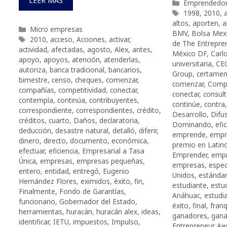
LEER MÁS
Categorías
Emprendedo
Etiquetas
1998
,
2010
,
a
altos
,
aporten
,
a
Categorías
Micro empresas
BMV
,
Bolsa Mexi
Etiquetas
2010
,
acceso
,
Acciones
,
activar
,
de The Entrepre
actividad
,
afectadas
,
agosto
,
Alex
,
antes
,
México DF
,
Carl
apoyo
,
apoyos
,
atención
,
atenderlas
,
universitaria
,
CEO
autoriza
,
banca tradicional
,
bancarios
,
Group
,
certame
bimestre
,
censo
,
cheques
,
comenzar
,
comenzar
,
Compe
compañías
,
competitividad
,
conectar
,
conectar
,
consult
contempla
,
continúa
,
contribuyentes
,
continúe
,
contra
correspondiente
,
correspondientes
,
crédito
,
Desarrollo
,
Difu
créditos
,
cuarto
,
Daños
,
declaratoria
,
Dominando
,
efi
deducción
,
desastre natural
,
detalló
,
diferir
,
emprende
,
empre
dinero
,
directo
,
documento
,
económica
,
premio en Latin
efectuar
,
eficiencia
,
Empresarial a Tasa
Emprender
,
emp
Única
,
empresas
,
empresas pequeñas
,
empresas
,
espec
entero
,
entidad
,
entregó
,
Eugenio
Unidos
,
estánda
Hernández Flores
,
eximidos
,
éxito
,
fin
,
estudiante
,
estu
Finalmente
,
Fondo de Garantías
,
Anáhuac
,
estudi
funcionario
,
Gobernador del Estado
,
éxito
,
final
,
franq
herramientas
,
huracán
,
huracán alex
,
ideas
,
ganadores
,
gana
identificar
,
IETU
,
impuestos
,
Impulso
,
Entrepreneur Aw