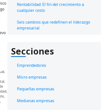
mico
Rentabilidad: El fin del crecimiento a
ngo
cualquier costo
Seis cambios que redefinen el liderazgo
empresarial
evo
Secciones
Emprendedores
ual
,
Micro empresas
tal
,
de
Pequeñas empresas
idad
,
ste
,
Medianas empresas
,