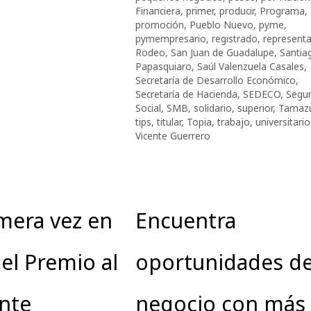
Financiera
,
primer
,
producir
,
Programa
,
promoción
,
Pueblo Nuevo
,
pyme
,
pymempresario
,
registrado
,
represent
Rodeo
,
San Juan de Guadalupe
,
Santia
Papasquiaro
,
Saúl Valenzuela Casales
,
Secretaría de Desarrollo Económico
,
Secretaría de Hacienda
,
SEDECO
,
Segu
Social
,
SMB
,
solidario
,
superior
,
Tamaz
tips
,
titular
,
Topia
,
trabajo
,
universitario
Vicente Guerrero
mera vez en
Encuentra
el Premio al
oportunidades d
nte
negocio con más