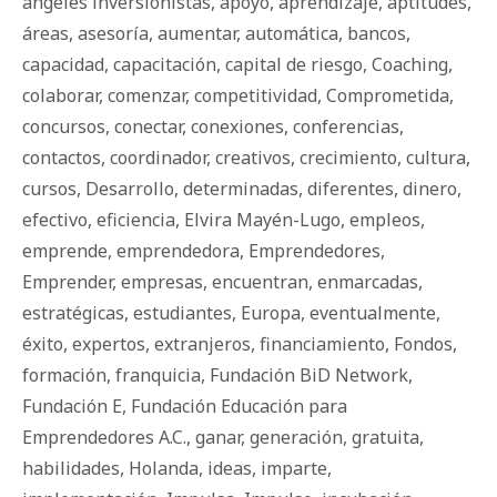
ángeles inversionistas
,
apoyo
,
aprendizaje
,
aptitudes
,
áreas
,
asesoría
,
aumentar
,
automática
,
bancos
,
capacidad
,
capacitación
,
capital de riesgo
,
Coaching
,
colaborar
,
comenzar
,
competitividad
,
Comprometida
,
concursos
,
conectar
,
conexiones
,
conferencias
,
contactos
,
coordinador
,
creativos
,
crecimiento
,
cultura
,
cursos
,
Desarrollo
,
determinadas
,
diferentes
,
dinero
,
efectivo
,
eficiencia
,
Elvira Mayén-Lugo
,
empleos
,
emprende
,
emprendedora
,
Emprendedores
,
Emprender
,
empresas
,
encuentran
,
enmarcadas
,
estratégicas
,
estudiantes
,
Europa
,
eventualmente
,
éxito
,
expertos
,
extranjeros
,
financiamiento
,
Fondos
,
formación
,
franquicia
,
Fundación BiD Network
,
Fundación E
,
Fundación Educación para
Emprendedores A.C.
,
ganar
,
generación
,
gratuita
,
habilidades
,
Holanda
,
ideas
,
imparte
,