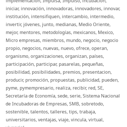
implementación
,
Impulsa
,
Impulso
,
incubación
,
iniciar
,
innovación
,
innovadoras
,
innovadores
,
innovar
,
institución
,
intensifiquen
,
intercambio
,
intermedio
,
invertir
,
jóvenes
,
junto
,
medianas
,
Medio Oriente
,
mejor
,
mentores
,
metodologías
,
mexicanos
,
Mexico
,
Micro empresas
,
miembros
,
mundo
,
negocio
,
negocio
propio
,
negocios
,
nuevas
,
nuevo
,
ofrece
,
operan
,
organismo
,
organizaciones
,
organizan
,
países
,
participación
,
participar
,
pasarelas
,
pequeñas
,
posibilidad
,
posibilidades
,
premios
,
presentacion
,
producir
,
promoción
,
propuestas
,
publicidad
,
pueden
,
pyme
,
pymempresario
,
realiza
,
recibir
,
red
,
SE
,
Secretaría de Economía
,
sede
,
serie
,
Sistema Nacional
de Incubadoras de Empresas
,
SMB
,
sobretodo
,
sostenible
,
talentos
,
talleres
,
tips
,
trabaja
,
universitarios
,
ventajas
,
viaje
,
vincula
,
virtual
,