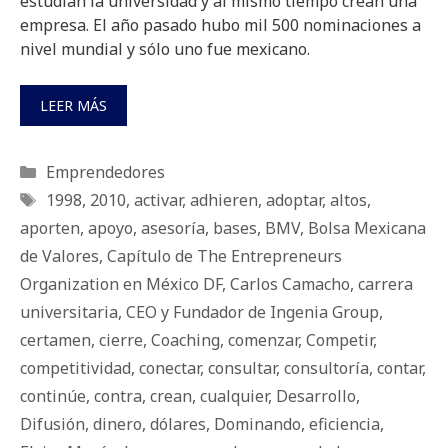
estudian la universidad y al mismo tiempo crean una
empresa. El año pasado hubo mil 500 nominaciones a
nivel mundial y sólo uno fue mexicano.
LEER MÁS
Categorías
Emprendedores
Etiquetas
1998
,
2010
,
activar
,
adhieren
,
adoptar
,
altos
,
aporten
,
apoyo
,
asesoría
,
bases
,
BMV
,
Bolsa Mexicana
de Valores
,
Capítulo de The Entrepreneurs
Organization en México DF
,
Carlos Camacho
,
carrera
universitaria
,
CEO y Fundador de Ingenia Group
,
certamen
,
cierre
,
Coaching
,
comenzar
,
Competir
,
competitividad
,
conectar
,
consultar
,
consultoría
,
contar
,
continúe
,
contra
,
crean
,
cualquier
,
Desarrollo
,
Difusión
,
dinero
,
dólares
,
Dominando
,
eficiencia
,