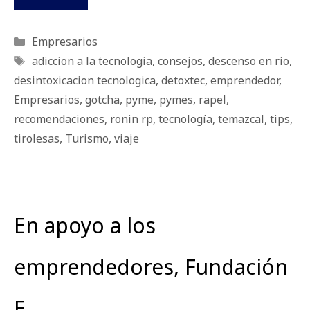
Categorías
Empresarios
Etiquetas
adiccion a la tecnologia
,
consejos
,
descenso en río
,
desintoxicacion tecnologica
,
detoxtec
,
emprendedor
,
Empresarios
,
gotcha
,
pyme
,
pymes
,
rapel
,
recomendaciones
,
ronin rp
,
tecnología
,
temazcal
,
tips
,
tirolesas
,
Turismo
,
viaje
En apoyo a los
emprendedores, Fundación
E