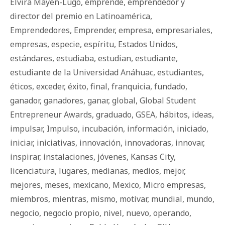
Elvira Mayén-Lugo
,
emprende
,
emprendedor y
director del premio en Latinoamérica
,
Emprendedores
,
Emprender
,
empresa
,
empresariales
,
empresas
,
especie
,
espíritu
,
Estados Unidos
,
estándares
,
estudiaba
,
estudian
,
estudiante
,
estudiante de la Universidad Anáhuac
,
estudiantes
,
éticos
,
exceder
,
éxito
,
final
,
franquicia
,
fundado
,
ganador
,
ganadores
,
ganar
,
global
,
Global Student
Entrepreneur Awards
,
graduado
,
GSEA
,
há­bi­tos
,
ideas
,
impulsar
,
Impulso
,
incubación
,
información
,
iniciado
,
iniciar
,
iniciativas
,
innovación
,
innovadoras
,
innovar
,
inspirar
,
instalaciones
,
jóvenes
,
Kansas City
,
licenciatura
,
lugares
,
medianas
,
medios
,
mejor
,
mejores
,
meses
,
mexicano
,
Mexico
,
Micro empresas
,
miembros
,
mientras
,
mismo
,
motivar
,
mundial
,
mundo
,
negocio
,
negocio propio
,
nivel
,
nuevo
,
operando
,