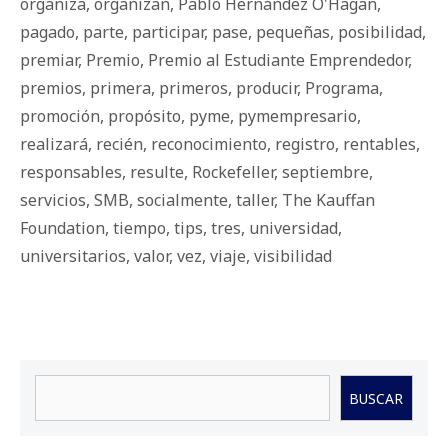
organiza
,
organizan
,
Pablo Hernández O'Hagan
,
pagado
,
parte
,
participar
,
pase
,
pequeñas
,
posibilidad
,
premiar
,
Premio
,
Premio al Estudiante Emprendedor
,
premios
,
primera
,
primeros
,
producir
,
Programa
,
promoción
,
propósito
,
pyme
,
pymempresario
,
realizará
,
recién
,
reconocimiento
,
registro
,
rentables
,
responsables
,
resulte
,
Rockefeller
,
septiembre
,
servicios
,
SMB
,
socialmente
,
taller
,
The Kauffan
Foundation
,
tiempo
,
tips
,
tres
,
universidad
,
universitarios
,
valor
,
vez
,
viaje
,
visibilidad
Buscar
BUSCAR