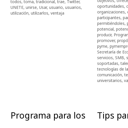
objetivos
,
ofrece
todos
,
toma
,
tradicional
,
trae
,
Twitter
,
oportunidades
,
UNETE
,
unirse
,
Usar
,
usuario
,
usuarios
,
organizaciones
,
utilización
,
utilizarlos
,
ventaja
participantes
,
pa
permitiéndoles
,
potencial
,
potenc
producir
,
Progra
promover
,
propó
pyme
,
pymempre
Secretaría de E
servicios
,
SMB
,
soportadas
,
tal
tecnologías de l
comunicación
,
t
universitarios
,
va
Programa para los
Tips par