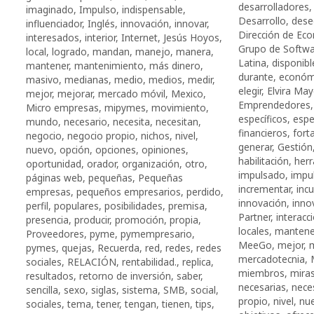
desarrolladores
imaginado
,
Impulso
,
indispensable
,
Desarrollo
,
dese
influenciador
,
Inglés
,
innovación
,
innovar
,
Dirección de Eco
interesados
,
interior
,
Internet
,
Jesús Hoyos
,
Grupo de Softwar
local
,
logrado
,
mandan
,
manejo
,
manera
,
Latina
,
disponibl
mantener
,
mantenimiento
,
más dinero
,
durante
,
económ
masivo
,
medianas
,
medio
,
medios
,
medir
,
elegir
,
Elvira Ma
mejor
,
mejorar
,
mercado móvil
,
Mexico
,
Emprendedores
Micro empresas
,
mipymes
,
movimiento
,
específicos
,
espe
mundo
,
necesario
,
necesita
,
necesitan
,
financieros
,
forta
negocio
,
negocio propio
,
nichos
,
nivel
,
generar
,
Gestión
nuevo
,
opción
,
opciones
,
opiniones
,
habilitación
,
her
oportunidad
,
orador
,
organización
,
otro
,
impulsado
,
impu
páginas web
,
pequeñas
,
Pequeñas
incrementar
,
inc
empresas
,
pequeños empresarios
,
perdido
,
innovación
,
inno
perfil
,
populares
,
posibilidades
,
premisa
,
Partner
,
interacc
presencia
,
producir
,
promoción
,
propia
,
locales
,
mantene
Proveedores
,
pyme
,
pymempresario
,
MeeGo
,
mejor
,
pymes
,
quejas
,
Recuerda
,
red
,
redes
,
redes
mercadotecnia
,
sociales
,
RELACIÓN
,
rentabilidad.
,
replica
,
miembros
,
mira
resultados
,
retorno de inversión
,
saber
,
necesarias
,
nece
sencilla
,
sexo
,
siglas
,
sistema
,
SMB
,
social
,
propio
,
nivel
,
nu
sociales
,
tema
,
tener
,
tengan
,
tienen
,
tips
,