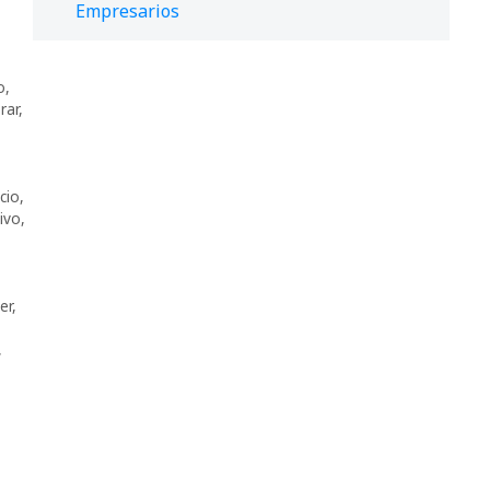
Empresarios
o
,
rar
,
cio
,
ivo
,
er
,
,