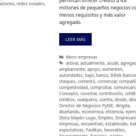
permitan ofrecer crédito a 4.8
aciones
,
redes sociales
,
millones de pequeños negocios c
menos requisitos y más valor
agregado.
LEER MÁS
Categorías
Micro empresas
Etiquetas
activar
,
actualmente
,
acudir
,
agrega
ampliamente
,
apoyo
,
aumenten
,
autoridades
,
bajo
,
banco
,
BBVA Banco
cheques
,
comentó
,
comenzar
,
compañí
competitividad
,
comprobar
,
comunicars
Concepto
,
conectar
,
contribución
,
crédi
créditos
,
cualquiera
,
cuenta
,
desde
,
din
Director de Negocios PyME
,
dirigida
,
diseñando
,
económica
,
eficiencia
,
ejem
Elvira Mayén-Lugo
,
Empleo
,
Empresari
empresas
,
encuentran
,
establecido
,
éxi
expectativas
,
Facilitan
,
favorables
,
financiamiento
,
funciona
,
gastos
,