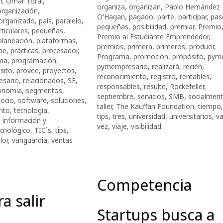
r
,
Omar Toral
,
organiza
,
organizan
,
Pablo Hernández
organización
,
O'Hagan
,
pagado
,
parte
,
participar
,
pas
organizado
,
país
,
paralelo
,
pequeñas
,
posibilidad
,
premiar
,
Premio
rticulares
,
pequeñas
,
Premio al Estudiante Emprendedor
,
planeación
,
plataformas
,
premios
,
primera
,
primeros
,
producir
,
ie
,
prácticas
,
procesador
,
Programa
,
promoción
,
propósito
,
pym
ma
,
programación
,
pymempresario
,
realizará
,
recién
,
sito
,
provee
,
proyectos
,
reconocimiento
,
registro
,
rentables
,
sario
,
relacionados
,
SE
,
responsables
,
resulte
,
Rockefeller
,
conomía
,
segmentos
,
septiembre
,
servicios
,
SMB
,
socialmen
socio
,
software
,
soluciones
,
taller
,
The Kauffan Foundation
,
tiempo
,
ento
,
tecnología
,
tips
,
tres
,
universidad
,
universitarios
,
va
a información y
vez
,
viaje
,
visibilidad
ecnológico
,
TIC´s
,
tips
,
lor
,
vanguardia
,
ventas
Competencia
a salir
Startups busca a