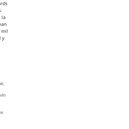
ards
s
 la
ean
 mil
 y
ar
,
tulo
ia