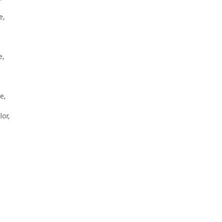
e
,
,
e
,
te
,
lor
,