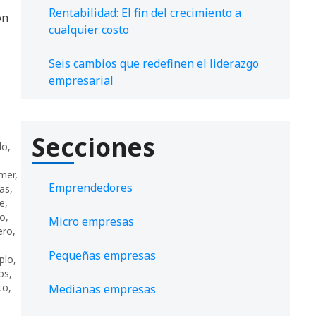
Rentabilidad: El fin del crecimiento a
on
cualquier costo
Seis cambios que redefinen el liderazgo
empresarial
Secciones
do
,
mer
,
Emprendedores
as
,
e
,
to
,
Micro empresas
ero
,
Pequeñas empresas
plo
,
os
,
to
,
Medianas empresas