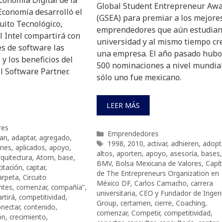
Global Student Entrepreneur Aw
Economía desarrolló el
(GSEA) para premiar a los mejore
uito Tecnológico,
emprendedores que aún estudian
l Intel compartirá con
universidad y al mismo tiempo cr
s de software las
una empresa. El año pasado hubo
 y los beneficios del
500 nominaciones a nivel mundial
l Software Partner.
sólo uno fue mexicano.
LEER MÁS
res
Categorías
Emprendedores
an
,
adaptar
,
agregado
,
Etiquetas
1998
,
2010
,
activar
,
adhieren
,
adopt
ones
,
aplicados
,
apoyo
,
altos
,
aporten
,
apoyo
,
asesoría
,
bases
,
quitectura
,
Atom
,
base
,
BMV
,
Bolsa Mexicana de Valores
,
Capí
itación
,
captar
,
de The Entrepreneurs Organization en
arpeta
,
Circuito
México DF
,
Carlos Camacho
,
carrera
entes
,
comenzar
,
compañía”
,
universitaria
,
CEO y Fundador de Ingen
rtirá
,
competitividad
,
Group
,
certamen
,
cierre
,
Coaching
,
onectar
,
contenido
,
comenzar
,
Competir
,
competitividad
,
ón
,
crecimiento
,