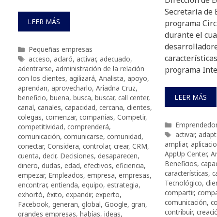
Secretaría de 
LEER MÁS
programa Circ
durante el cua
desarrolladore
Categorías
Pequeñas empresas
características
Etiquetas
acceso
,
aclaró
,
activar
,
adecuado
,
adentrarse
,
administración de la relación
programa Inte
con los clientes
,
agilizará
,
Analista
,
apoyo
,
aprendan
,
aprovecharlo
,
Ariadna Cruz
,
LEER MÁS
beneficio
,
buena
,
busca
,
buscar
,
call center
,
canal
,
canales
,
capacidad
,
cercana
,
clientes
,
colegas
,
comenzar
,
compañías
,
Competir
,
Categorías
Emprendedo
competitividad
,
comprenderá
,
Etiquetas
activar
,
adapt
comunicación
,
comunicarse
,
comunidad
,
ampliar
,
aplicaci
conectar
,
Considera
,
controlar
,
crear
,
CRM
,
AppUp Center
,
Ar
cuenta
,
decir
,
Decisiones
,
desaparecen
,
Beneficios
,
capac
dinero
,
dudas
,
edad
,
efectivos
,
eficiencia
,
características
,
c
empezar
,
Empleados
,
empresa
,
empresas
,
Tecnológico
,
cli
encontrar
,
entienda
,
equipo
,
estrategia
,
compartir
,
compa
exhortó
,
éxito
,
expandir
,
experto
,
comunicación
,
c
Facebook
,
generan
,
global
,
Google
,
gran
,
contribuir
,
creaci
grandes empresas
,
habías
,
ideas
,