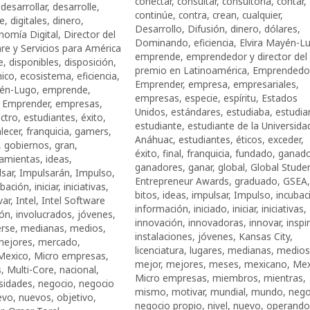
conectar
,
consultar
,
consultoría
,
contar
,
,
desarrollar
,
desarrolle
,
continúe
,
contra
,
crean
,
cualquier
,
e
,
digitales
,
dinero
,
Desarrollo
,
Difusión
,
dinero
,
dólares
,
nomía Digital
,
Director del
Dominando
,
eficiencia
,
Elvira Mayén-L
e y Servicios para América
emprende
,
emprendedor y director del
e
,
disponibles
,
disposición
,
premio en Latinoamérica
,
Emprendedo
ico
,
ecosistema
,
eficiencia
,
Emprender
,
empresa
,
empresariales
,
yén-Lugo
,
emprende
,
empresas
,
especie
,
espíritu
,
Estados
,
Emprender
,
empresas
,
Unidos
,
estándares
,
estudiaba
,
estudia
ctro
,
estudiantes
,
éxito
,
estudiante
,
estudiante de la Universida
lecer
,
franquicia
,
gamers
,
Anáhuac
,
estudiantes
,
éticos
,
exceder
,
,
gobiernos
,
gran
,
éxito
,
final
,
franquicia
,
fundado
,
ganado
ramientas
,
ideas
,
ganadores
,
ganar
,
global
,
Global Stude
lsar
,
Impulsarán
,
Impulso
,
Entrepreneur Awards
,
graduado
,
GSEA
ubación
,
iniciar
,
iniciativas
,
bi­tos
,
ideas
,
impulsar
,
Impulso
,
incubac
var
,
Intel
,
Intel Software
información
,
iniciado
,
iniciar
,
iniciativas
,
ión
,
involucrados
,
jóvenes
,
innovación
,
innovadoras
,
innovar
,
inspir
rse
,
medianas
,
medios
,
instalaciones
,
jóvenes
,
Kansas City
,
mejores
,
mercado
,
licenciatura
,
lugares
,
medianas
,
medios
Mexico
,
Micro empresas
,
mejor
,
mejores
,
meses
,
mexicano
,
Mex
s
,
Multi-Core
,
nacional
,
Micro empresas
,
miembros
,
mientras
,
sidades
,
negocio
,
negocio
mismo
,
motivar
,
mundial
,
mundo
,
nego
evo
,
nuevos
,
objetivo
,
negocio propio
,
nivel
,
nuevo
,
operando