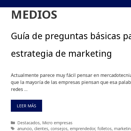
MEDIOS
Guía de preguntas básicas pa
estrategia de marketing
Actualmente parece muy fácil pensar en mercadotecnia,
que la mayoría de las empresas piensan que esa pala
redes …
LEER MÁS
Categorías
Destacados
,
Micro empresas
Etiquetas
anuncio
,
clientes
,
consejos
,
emprendedor
,
folletos
,
marketin