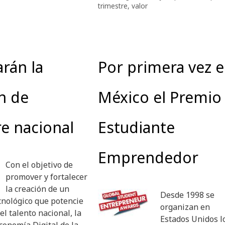
trimestre
,
valor
rán la
Por primera vez 
n de
México el Premio 
e nacional
Estudiante
Emprendedor
Con el objetivo de
promover y fortalecer
la creación de un
Desde 1998 se
cnológico que potencie
organizan en
el talento nacional, la
Estados Unidos l
conomía Digital de la