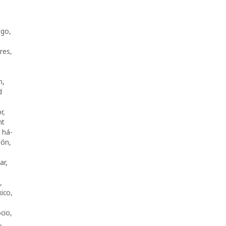
ugo
,
res
,
n
,
d
r
,
nt
,
há­
ión
,
ar
,
,
ico
,
cio
,
,