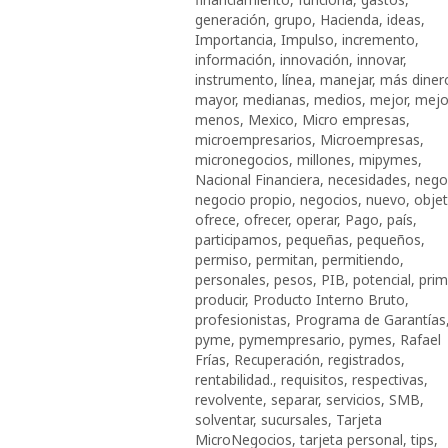
generación
,
grupo
,
Hacienda
,
ideas
,
Importancia
,
Impulso
,
incremento
,
información
,
innovación
,
innovar
,
instrumento
,
línea
,
manejar
,
más diner
mayor
,
medianas
,
medios
,
mejor
,
mejo
menos
,
Mexico
,
Micro empresas
,
microempresarios
,
Microempresas
,
micronegocios
,
millones
,
mipymes
,
Nacional Financiera
,
necesidades
,
nego
negocio propio
,
negocios
,
nuevo
,
objet
ofrece
,
ofrecer
,
operar
,
Pago
,
país
,
participamos
,
pequeñas
,
pequeños
,
permiso
,
permitan
,
permitiendo
,
personales
,
pesos
,
PIB
,
potencial
,
prim
producir
,
Producto Interno Bruto
,
profesionistas
,
Programa de Garantías
pyme
,
pymempresario
,
pymes
,
Rafael
Frías
,
Recuperación
,
registrados
,
rentabilidad.
,
requisitos
,
respectivas
,
revolvente
,
separar
,
servicios
,
SMB
,
solventar
,
sucursales
,
Tarjeta
MicroNegocios
,
tarjeta personal
,
tips
,