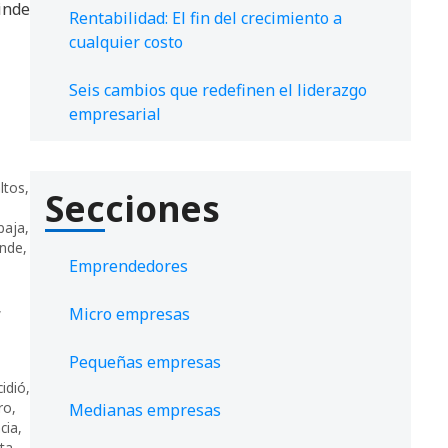
inde
Rentabilidad: El fin del crecimiento a
cualquier costo
Seis cambios que redefinen el liderazgo
empresarial
,
ltos
,
Secciones
baja
,
inde
,
Emprendedores
,
Micro empresas
Pequeñas empresas
cidió
,
ro
,
Medianas empresas
ncia
,
sta
,