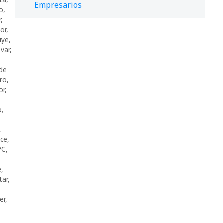
Empresarios
to
,
r
,
or
,
uye
,
ovar
,
 de
ro
,
or
,
o
,
,
ece
,
PC
,
e
,
tar
,
er
,