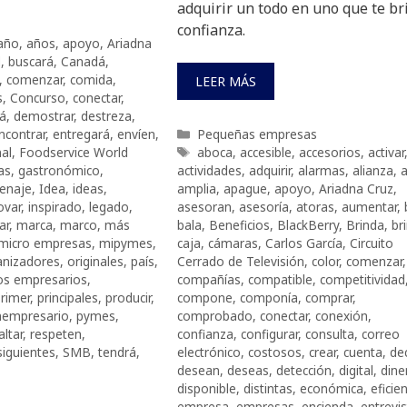
adquirir un todo en uno que te br
confianza.
año
,
años
,
apoyo
,
Ariadna
d
,
buscará
,
Canadá
,
,
comenzar
,
comida
,
LEER MÁS
s
,
Concurso
,
conectar
,
rá
,
demostrar
,
destreza
,
Categorías
ncontrar
,
entregará
,
envíen
,
Pequeñas empresas
Etiquetas
nal
,
Foodservice World
aboca
,
accesible
,
accesorios
,
activar
as
,
gastronómico
,
actividades
,
adquirir
,
alarmas
,
alianza
,
a
enaje
,
Idea
,
ideas
,
amplia
,
apague
,
apoyo
,
Ariadna Cruz
,
ovar
,
inspirado
,
legado
,
asesoran
,
asesoría
,
atoras
,
aumentar
,
ar
,
marca
,
marco
,
más
bala
,
Beneficios
,
BlackBerry
,
Brinda
,
br
micro empresas
,
mipymes
,
caja
,
cámaras
,
Carlos García
,
Circuito
anizadores
,
originales
,
país
,
Cerrado de Televisión
,
color
,
comenzar
,
s empresarios
,
compañías
,
compatible
,
competitividad
rimer
,
principales
,
producir
,
compone
,
componía
,
comprar
,
empresario
,
pymes
,
comprobado
,
conectar
,
conexión
,
altar
,
respeten
,
confianza
,
configurar
,
consulta
,
correo
siguientes
,
SMB
,
tendrá
,
electrónico
,
costosos
,
crear
,
cuenta
,
de
desean
,
deseas
,
detección
,
digital
,
dine
disponible
,
distintas
,
económica
,
eficie
empresa
,
empresas
,
encienda
,
entrevi