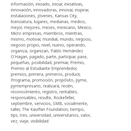
información
,
iniciado
,
iniciar
,
iniciativas
,
innovación
,
innovadoras
,
innovar
,
inspirar
,
instalaciones
,
jóvenes
,
Kansas City
,
licenciatura
,
lugares
,
medianas
,
medios
,
mejor
,
mejores
,
meses
,
mexicano
,
Mexico
,
Micro empresas
,
miembros
,
mientras
,
mismo
,
motivar
,
mundial
,
mundo
,
negocio
,
negocio propio
,
nivel
,
nuevo
,
operando
,
organiza
,
organizan
,
Pablo Hernández
O'Hagan
,
pagado
,
parte
,
participar
,
pase
,
pequeñas
,
posibilidad
,
premiar
,
Premio
,
Premio al Estudiante Emprendedor
,
premios
,
primera
,
primeros
,
producir
,
Programa
,
promoción
,
propósito
,
pyme
,
pymempresario
,
realizará
,
recién
,
reconocimiento
,
registro
,
rentables
,
responsables
,
resulte
,
Rockefeller
,
septiembre
,
servicios
,
SMB
,
socialmente
,
taller
,
The Kauffan Foundation
,
tiempo
,
tips
,
tres
,
universidad
,
universitarios
,
valor
,
vez
,
viaje
,
visibilidad