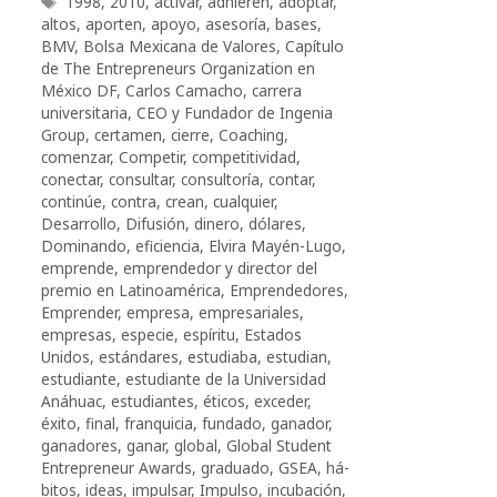
Etiquetas
1998
,
2010
,
activar
,
adhieren
,
adoptar
,
altos
,
aporten
,
apoyo
,
asesoría
,
bases
,
BMV
,
Bolsa Mexicana de Valores
,
Capítulo
de The Entrepreneurs Organization en
México DF
,
Carlos Camacho
,
carrera
universitaria
,
CEO y Fundador de Ingenia
Group
,
certamen
,
cierre
,
Coaching
,
comenzar
,
Competir
,
competitividad
,
conectar
,
consultar
,
consultoría
,
contar
,
continúe
,
contra
,
crean
,
cualquier
,
Desarrollo
,
Difusión
,
dinero
,
dólares
,
Dominando
,
eficiencia
,
Elvira Mayén-Lugo
,
emprende
,
emprendedor y director del
premio en Latinoamérica
,
Emprendedores
,
Emprender
,
empresa
,
empresariales
,
empresas
,
especie
,
espíritu
,
Estados
Unidos
,
estándares
,
estudiaba
,
estudian
,
estudiante
,
estudiante de la Universidad
Anáhuac
,
estudiantes
,
éticos
,
exceder
,
éxito
,
final
,
franquicia
,
fundado
,
ganador
,
ganadores
,
ganar
,
global
,
Global Student
Entrepreneur Awards
,
graduado
,
GSEA
,
há­
bi­tos
,
ideas
,
impulsar
,
Impulso
,
incubación
,