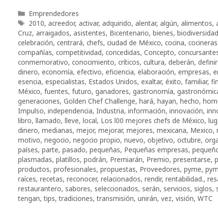
Categorías
Emprendedores
Etiquetas
2010
,
acreedor
,
activar
,
adquirido
,
alentar
,
algún
,
alimentos
,
Cruz
,
arraigados
,
asistentes
,
Bicentenario
,
bienes
,
biodiversida
celebración
,
centrará
,
chefs
,
ciudad de México
,
cocina
,
cocineras
compañías
,
competitividad
,
concedidas
,
Concepto
,
concursante
conmemorativo
,
conocimiento
,
críticos
,
cultura
,
deberán
,
defini
dinero
,
economía
,
efectivo
,
eficiencia
,
elaboración
,
empresas
,
e
esencia
,
especialistas
,
Estados Unidos
,
exaltar
,
éxito
,
familiar
,
fi
México
,
fuentes
,
futuro
,
ganadores
,
gastronomía
,
gastronómic
generaciones
,
Golden Chef Challenge
,
hará
,
hayan
,
hecho
,
hom
Impulso
,
independencia
,
Industria
,
información
,
innovación
,
inn
libro
,
llamado
,
lleve
,
local
,
Los l00 mejores chefs de México
,
lug
dinero
,
medianas
,
mejor
,
mejorar
,
mejores
,
mexicana
,
Mexico
,
motivo
,
negocio
,
negocio propio
,
nuevo
,
objetivo
,
octubre
,
org
países
,
parte
,
pasado
,
pequeñas
,
Pequeñas empresas
,
pequeño
plasmadas
,
platillos
,
podrán
,
Premiarán
,
Premio
,
presentarse
,
p
productos
,
profesionales
,
propuestas
,
Proveedores
,
pyme
,
pym
raíces
,
recetas
,
reconocer
,
relacionados
,
rendir
,
rentabilidad.
,
res
restaurantero
,
sabores
,
seleccionados
,
serán
,
servicios
,
siglos
,
tengan
,
tips
,
tradiciones
,
transmisión
,
unirán
,
vez
,
visión
,
WTC