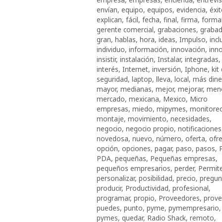
envían
,
equipo
,
equipos
,
evidencia
,
éxi
explican
,
fácil
,
fecha
,
final
,
firma
,
forma
gerente comercial
,
grabaciones
,
grabad
gran
,
hablas
,
hora
,
ideas
,
Impulso
,
incl
individuo
,
información
,
innovación
,
inn
insistir
,
instalación
,
Instalar
,
integradas
,
interés
,
Internet
,
inversión
,
Iphone
,
kit
seguridad
,
laptop
,
lleva
,
local
,
más dine
mayor
,
medianas
,
mejor
,
mejorar
,
men
mercado
,
mexicana
,
Mexico
,
Micro
empresas
,
miedo
,
mipymes
,
monitore
montaje
,
movimiento
,
necesidades
,
negocio
,
negocio propio
,
notificaciones
novedosa
,
nuevo
,
número
,
oferta
,
ofr
opción
,
opciones
,
pagar
,
paso
,
pasos
,
PDA
,
pequeñas
,
Pequeñas empresas
,
pequeños empresarios
,
perder
,
Permit
personalizar
,
posibilidad
,
precio
,
pregun
producir
,
Productividad
,
profesional
,
programar
,
propio
,
Proveedores
,
prove
puedes
,
punto
,
pyme
,
pymempresario
,
pymes
,
quedar
,
Radio Shack
,
remoto
,