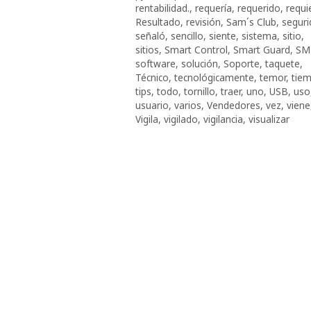
rentabilidad.
,
requería
,
requerido
,
requi
Resultado
,
revisión
,
Sam´s Club
,
seguri
señaló
,
sencillo
,
siente
,
sistema
,
sitio
,
sitios
,
Smart Control
,
Smart Guard
,
SM
software
,
solución
,
Soporte
,
taquete
,
Técnico
,
tecnológicamente
,
temor
,
tie
tips
,
todo
,
tornillo
,
traer
,
uno
,
USB
,
uso
usuario
,
varios
,
Vendedores
,
vez
,
viene
Vigila
,
vigilado
,
vigilancia
,
visualizar