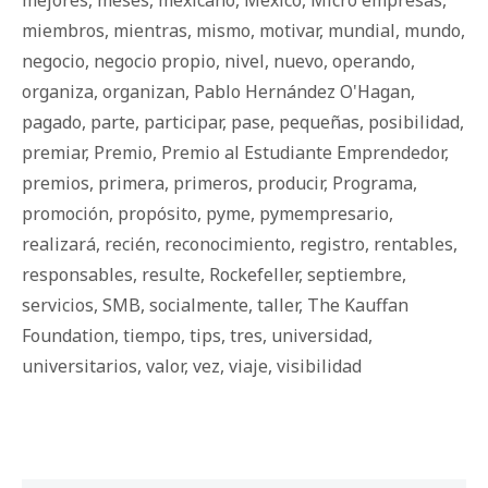
mejores
,
meses
,
mexicano
,
Mexico
,
Micro empresas
,
miembros
,
mientras
,
mismo
,
motivar
,
mundial
,
mundo
,
negocio
,
negocio propio
,
nivel
,
nuevo
,
operando
,
organiza
,
organizan
,
Pablo Hernández O'Hagan
,
pagado
,
parte
,
participar
,
pase
,
pequeñas
,
posibilidad
,
premiar
,
Premio
,
Premio al Estudiante Emprendedor
,
premios
,
primera
,
primeros
,
producir
,
Programa
,
promoción
,
propósito
,
pyme
,
pymempresario
,
realizará
,
recién
,
reconocimiento
,
registro
,
rentables
,
responsables
,
resulte
,
Rockefeller
,
septiembre
,
servicios
,
SMB
,
socialmente
,
taller
,
The Kauffan
Foundation
,
tiempo
,
tips
,
tres
,
universidad
,
universitarios
,
valor
,
vez
,
viaje
,
visibilidad