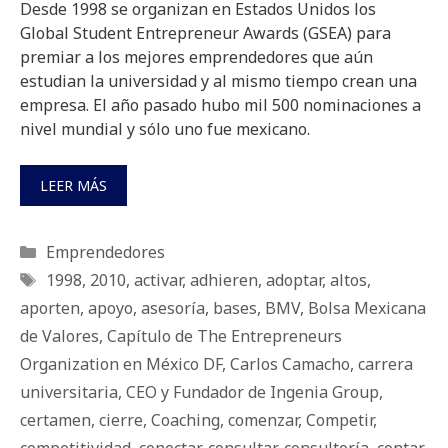
Desde 1998 se organizan en Estados Unidos los
Global Student Entrepreneur Awards (GSEA) para
premiar a los mejores emprendedores que aún
estudian la universidad y al mismo tiempo crean una
empresa. El año pasado hubo mil 500 nominaciones a
nivel mundial y sólo uno fue mexicano.
LEER MÁS
Categorías
Emprendedores
Etiquetas
1998
,
2010
,
activar
,
adhieren
,
adoptar
,
altos
,
aporten
,
apoyo
,
asesoría
,
bases
,
BMV
,
Bolsa Mexicana
de Valores
,
Capítulo de The Entrepreneurs
Organization en México DF
,
Carlos Camacho
,
carrera
universitaria
,
CEO y Fundador de Ingenia Group
,
certamen
,
cierre
,
Coaching
,
comenzar
,
Competir
,