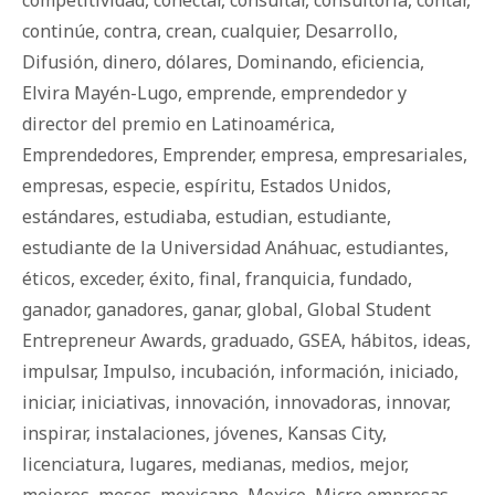
competitividad
,
conectar
,
consultar
,
consultoría
,
contar
,
continúe
,
contra
,
crean
,
cualquier
,
Desarrollo
,
Difusión
,
dinero
,
dólares
,
Dominando
,
eficiencia
,
Elvira Mayén-Lugo
,
emprende
,
emprendedor y
director del premio en Latinoamérica
,
Emprendedores
,
Emprender
,
empresa
,
empresariales
,
empresas
,
especie
,
espíritu
,
Estados Unidos
,
estándares
,
estudiaba
,
estudian
,
estudiante
,
estudiante de la Universidad Anáhuac
,
estudiantes
,
éticos
,
exceder
,
éxito
,
final
,
franquicia
,
fundado
,
ganador
,
ganadores
,
ganar
,
global
,
Global Student
Entrepreneur Awards
,
graduado
,
GSEA
,
há­bi­tos
,
ideas
,
impulsar
,
Impulso
,
incubación
,
información
,
iniciado
,
iniciar
,
iniciativas
,
innovación
,
innovadoras
,
innovar
,
inspirar
,
instalaciones
,
jóvenes
,
Kansas City
,
licenciatura
,
lugares
,
medianas
,
medios
,
mejor
,