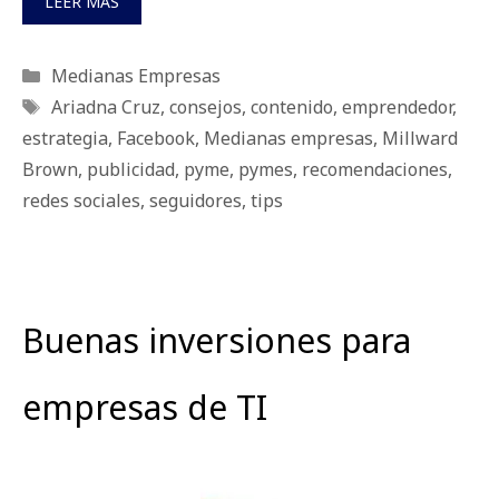
LEER MÁS
Categorías
Medianas Empresas
Etiquetas
Ariadna Cruz
,
consejos
,
contenido
,
emprendedor
,
estrategia
,
Facebook
,
Medianas empresas
,
Millward
Brown
,
publicidad
,
pyme
,
pymes
,
recomendaciones
,
redes sociales
,
seguidores
,
tips
Buenas inversiones para
empresas de TI