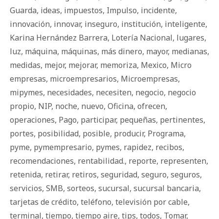
Guarda
,
ideas
,
impuestos
,
Impulso
,
incidente
,
innovación
,
innovar
,
inseguro
,
institución
,
inteligente
,
Karina Hernández Barrera
,
Lotería Nacional
,
lugares
,
luz
,
máquina
,
máquinas
,
más dinero
,
mayor
,
medianas
,
medidas
,
mejor
,
mejorar
,
memoriza
,
Mexico
,
Micro
empresas
,
microempresarios
,
Microempresas
,
mipymes
,
necesidades
,
necesiten
,
negocio
,
negocio
propio
,
NIP
,
noche
,
nuevo
,
Oficina
,
ofrecen
,
operaciones
,
Pago
,
participar
,
pequeñas
,
pertinentes
,
portes
,
posibilidad
,
posible
,
producir
,
Programa
,
pyme
,
pymempresario
,
pymes
,
rapidez
,
recibos
,
recomendaciones
,
rentabilidad.
,
reporte
,
representen
,
retenida
,
retirar
,
retiros
,
seguridad
,
seguro
,
seguros
,
servicios
,
SMB
,
sorteos
,
sucursal
,
sucursal bancaria
,
tarjetas de crédito
,
teléfono
,
televisión por cable
,
terminal
,
tiempo
,
tiempo aire
,
tips
,
todos
,
Tomar
,