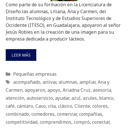
Como parte de su formación en la Licenciatura de
Diseño las alumnas, Liliana, Ana y Carmen, del
Instituto Tecnológico y de Estudios Superiores de
Occidente (ITESO), en Guadalajara, apoyaron al señor
Jesús Robles en la creación de una imagen para su
empresa dedicada a producir lácteos.
LEER MÁS
Categorías
Pequeñas empresas
Etiquetas
acompañado
,
activar
,
alumnas
,
ampliar
,
Ana y
Carmen
,
apoyaron
,
apoyo
,
Ariadna Cruz
,
asesoría
,
atención
,
autoservicio
,
ayudar
,
azul
,
azules
,
blanco
,
café
,
cántaro
,
Caso
,
cita
,
clásico
,
Cliente
,
colores
,
combinado
,
comedores
,
comenzar
,
compañías
,
competitividad
,
comprendimos
,
compró
,
conectar
,