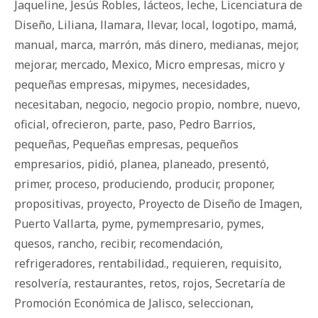
Jaqueline
,
Jesús Robles
,
lácteos
,
leche
,
Licenciatura de
Diseño
,
Liliana
,
llamara
,
llevar
,
local
,
logotipo
,
mamá
,
manual
,
marca
,
marrón
,
más dinero
,
medianas
,
mejor
,
mejorar
,
mercado
,
Mexico
,
Micro empresas
,
micro y
pequeñas empresas
,
mipymes
,
necesidades
,
necesitaban
,
negocio
,
negocio propio
,
nombre
,
nuevo
,
oficial
,
ofrecieron
,
parte
,
paso
,
Pedro Barrios
,
pequeñas
,
Pequeñas empresas
,
pequeños
empresarios
,
pidió
,
planea
,
planeado
,
presentó
,
primer
,
proceso
,
produciendo
,
producir
,
proponer
,
propositivas
,
proyecto
,
Proyecto de Diseño de Imagen
,
Puerto Vallarta
,
pyme
,
pymempresario
,
pymes
,
quesos
,
rancho
,
recibir
,
recomendación
,
refrigeradores
,
rentabilidad.
,
requieren
,
requisito
,
resolvería
,
restaurantes
,
retos
,
rojos
,
Secretaría de
Promoción Económica de Jalisco
,
seleccionan
,