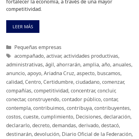
fortalecer la economía, a través de una mayor
competitividad.
LEER MÁS
Categorías
Pequeñas empresas
Etiquetas
acompañado
,
activar
,
actividades productivas
,
administrativas
,
ágil
,
ahorrarán
,
amplia
,
año
,
anuales
,
anuncio
,
apoyo
,
Ariadna Cruz
,
aspecto
,
buscamos
,
calidad
,
Centro
,
Certidumbre
,
ciudadano
,
comenzar
,
compañías
,
competitividad
,
concentrar
,
concluir
,
conectar
,
construyendo
,
contador público
,
contar
,
contempla
,
contribuimos
,
contribuya
,
contribuyentes
,
costos
,
cueste
,
cumplimiento
,
Decisiones
,
declaración
,
declararlo
,
decreto
,
demandas
,
derivado
,
destacó
,
destinarán
,
devolución
,
Diario Oficial de la Federación
,