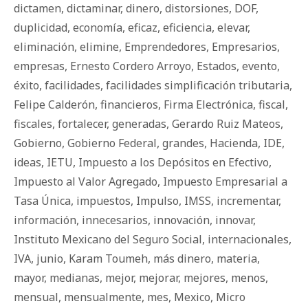
dictamen
,
dictaminar
,
dinero
,
distorsiones
,
DOF
,
duplicidad
,
economía
,
eficaz
,
eficiencia
,
elevar
,
eliminación
,
elimine
,
Emprendedores
,
Empresarios
,
empresas
,
Ernesto Cordero Arroyo
,
Estados
,
evento
,
éxito
,
facilidades
,
facilidades simplificación tributaria
,
Felipe Calderón
,
financieros
,
Firma Electrónica
,
fiscal
,
fiscales
,
fortalecer
,
generadas
,
Gerardo Ruiz Mateos
,
Gobierno
,
Gobierno Federal
,
grandes
,
Hacienda
,
IDE
,
ideas
,
IETU
,
Impuesto a los Depósitos en Efectivo
,
Impuesto al Valor Agregado
,
Impuesto Empresarial a
Tasa Única
,
impuestos
,
Impulso
,
IMSS
,
incrementar
,
información
,
innecesarios
,
innovación
,
innovar
,
Instituto Mexicano del Seguro Social
,
internacionales
,
IVA
,
junio
,
Karam Toumeh
,
más dinero
,
materia
,
mayor
,
medianas
,
mejor
,
mejorar
,
mejores
,
menos
,
mensual
,
mensualmente
,
mes
,
Mexico
,
Micro