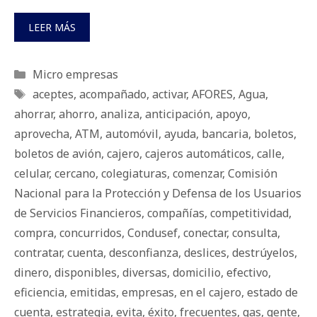
LEER MÁS
Categorías
Micro empresas
Etiquetas
aceptes
,
acompañado
,
activar
,
AFORES
,
Agua
,
ahorrar
,
ahorro
,
analiza
,
anticipación
,
apoyo
,
aprovecha
,
ATM
,
automóvil
,
ayuda
,
bancaria
,
boletos
,
boletos de avión
,
cajero
,
cajeros automáticos
,
calle
,
celular
,
cercano
,
colegiaturas
,
comenzar
,
Comisión
Nacional para la Protección y Defensa de los Usuarios
de Servicios Financieros
,
compañías
,
competitividad
,
compra
,
concurridos
,
Condusef
,
conectar
,
consulta
,
contratar
,
cuenta
,
desconfianza
,
deslices
,
destrúyelos
,
dinero
,
disponibles
,
diversas
,
domicilio
,
efectivo
,
eficiencia
,
emitidas
,
empresas
,
en el cajero
,
estado de
cuenta
,
estrategia
,
evita
,
éxito
,
frecuentes
,
gas
,
gente
,