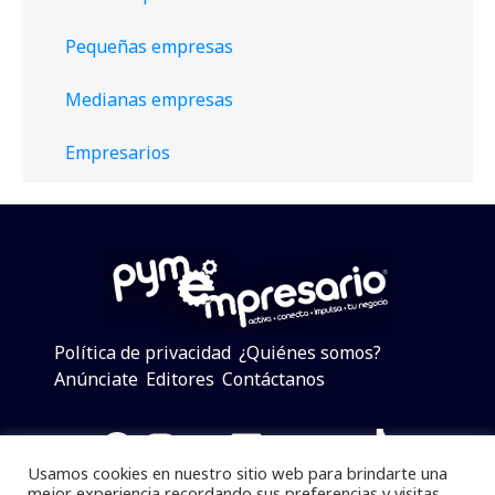
Pequeñas empresas
Medianas empresas
Empresarios
Política de privacidad
¿Quiénes somos?
Anúnciate
Editores
Contáctanos
Facebook
Instagram
Twitter
LinkedIn
Telegram
YouTube
TikTok
Usamos cookies en nuestro sitio web para brindarte una
mejor experiencia recordando sus preferencias y visitas