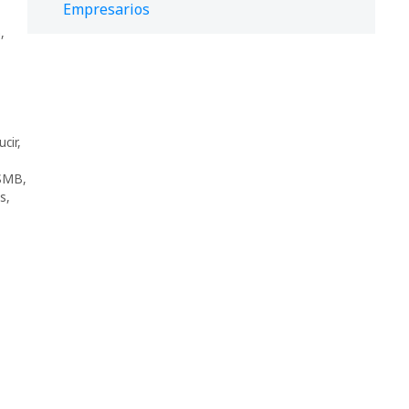
Empresarios
n
,
ucir
,
SMB
,
ps
,