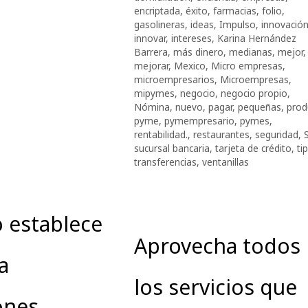
encriptada
,
éxito
,
farmacias
,
folio
,
gasolineras
,
ideas
,
Impulso
,
innovació
innovar
,
intereses
,
Karina Hernández
Barrera
,
más dinero
,
medianas
,
mejor
,
mejorar
,
Mexico
,
Micro empresas
,
microempresarios
,
Microempresas
,
mipymes
,
negocio
,
negocio propio
,
Nómina
,
nuevo
,
pagar
,
pequeñas
,
prod
pyme
,
pymempresario
,
pymes
,
rentabilidad.
,
restaurantes
,
seguridad
,
sucursal bancaria
,
tarjeta de crédito
,
ti
transferencias
,
ventanillas
 establece
Aprovecha todos
a
los servicios que
ones