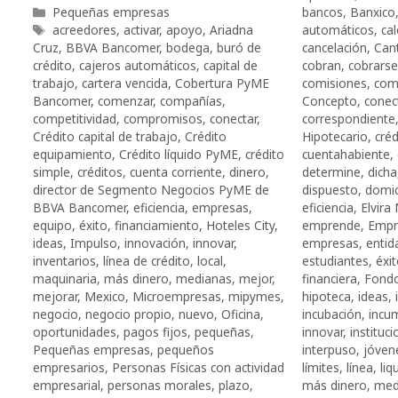
Categorías
Pequeñas empresas
bancos
,
Banxico
Etiquetas
acreedores
,
activar
,
apoyo
,
Ariadna
automáticos
,
ca
Cruz
,
BBVA Bancomer
,
bodega
,
buró de
cancelación
,
Can
crédito
,
cajeros automáticos
,
capital de
cobran
,
cobrarse
trabajo
,
cartera vencida
,
Cobertura PyME
comisiones
,
com
Bancomer
,
comenzar
,
compañías
,
Concepto
,
conec
competitividad
,
compromisos
,
conectar
,
correspondiente
Crédito capital de trabajo
,
Crédito
Hipotecario
,
créd
equipamiento
,
Crédito líquido PyME
,
crédito
cuentahabiente
,
simple
,
créditos
,
cuenta corriente
,
dinero
,
determine
,
dicha
director de Segmento Negocios PyME de
dispuesto
,
domic
BBVA Bancomer
,
eficiencia
,
empresas
,
eficiencia
,
Elvir
equipo
,
éxito
,
financiamiento
,
Hoteles City
,
emprende
,
Empr
ideas
,
Impulso
,
innovación
,
innovar
,
empresas
,
entid
inventarios
,
línea de crédito
,
local
,
estudiantes
,
éxi
maquinaria
,
más dinero
,
medianas
,
mejor
,
financiera
,
Fond
mejorar
,
Mexico
,
Microempresas
,
mipymes
,
hipoteca
,
ideas
,
negocio
,
negocio propio
,
nuevo
,
Oficina
,
incubación
,
incu
oportunidades
,
pagos fijos
,
pequeñas
,
innovar
,
instituc
Pequeñas empresas
,
pequeños
interpuso
,
jóven
empresarios
,
Personas Físicas con actividad
límites
,
línea
,
liq
empresarial
,
personas morales
,
plazo
,
más dinero
,
med