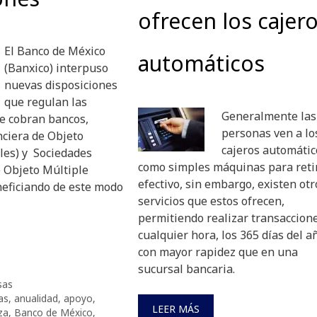
ofrecen los cajer
El Banco de México
automáticos
(Banxico) interpuso
nuevas disposiciones
que regulan las
Generalmente las
e cobran bancos,
personas ven a lo
nciera de Objeto
cajeros automátic
les) y Sociedades
como simples máquinas para reti
e Objeto Múltiple
efectivo, sin embargo, existen otr
neficiando de este modo
servicios que estos ofrecen,
.
permitiendo realizar transaccion
cualquier hora, los 365 días del a
con mayor rapidez que en una
sucursal bancaria.
sas
as
,
anualidad
,
apoyo
,
LEER MÁS
za
,
Banco de México
,