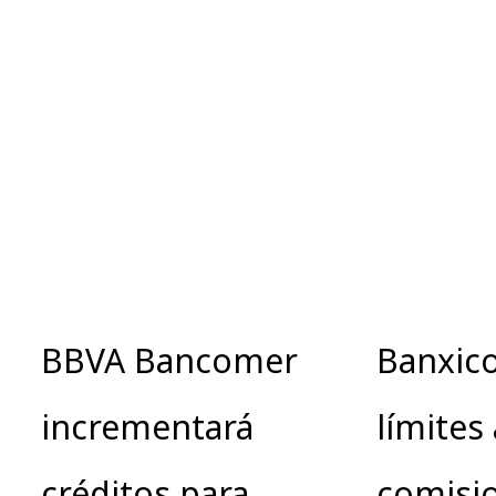
BBVA Bancomer
Banxico
incrementará
límites 
créditos para
comisi