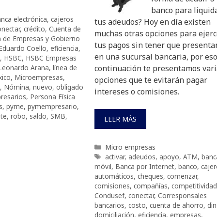
banco para liquid
nca electrónica
,
cajeros
tus adeudos? Hoy en día existen
onectar
,
crédito
,
Cuenta de
muchas otras opciones para ejerc
a de Empresas y Gobierno
tus pagos sin tener que presenta
Eduardo Coello
,
eficiencia
,
en una sucursal bancaria, por eso
,
HSBC
,
HSBC Empresas
Leonardo Arana
,
línea de
continuación te presentamos var
ico
,
Microempresas
,
opciones que te evitarán pagar
,
Nómina
,
nuevo
,
obligado
intereses o comisiones.
resarios
,
Persona Física
s
,
pyme
,
pymempresario
,
nte
,
robo
,
saldo
,
SMB
,
LEER MÁS
Categorías
Micro empresas
Etiquetas
activar
,
adeudos
,
apoyo
,
ATM
,
banc
móvil
,
Banca por Internet
,
banco
,
caje
automáticos
,
cheques
,
comenzar
,
comisiones
,
compañías
,
competitividad
Condusef
,
conectar
,
Corresponsales
bancarios
,
costo
,
cuenta de ahorro
,
di
domiciliación
,
eficiencia
,
empresas
,