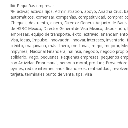
Categorías
Pequeñas empresas
Etiquetas
activar
,
activos fijos
,
Administración
,
apoyo
,
Ariadna Cruz
,
ba
automáticos
,
comenzar
,
compañías
,
competitividad
,
comprar
,
c
Cheques
,
descuento
,
dinero
,
Director General Adjunto de Banc
de HSBC México
,
Director General de Visa México
,
disposición
,
empresas
,
equipo de transporte
,
éxito
,
extravío
,
financiamiento
Visa
,
ideas
,
Impulso
,
innovación
,
innovar
,
intereses
,
inventario
,
crédito
,
maquinaria
,
más dinero
,
medianas
,
mejor
,
mejorar
,
Mex
mipymes
,
Nacional Financiera
,
nafinsa
,
negocio
,
negocio propio
solidario
,
Pago
,
pequeñas
,
Pequeñas empresas
,
pequeños emp
con Actividad Empresarial
,
persona moral
,
producir
,
Proveedore
pymes
,
red de intermediarios financieros
,
rentabilidad.
,
revolve
tarjeta
,
terminales punto de venta
,
tips
,
visa