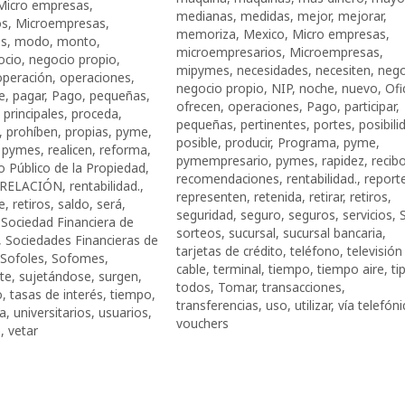
Micro empresas
,
medianas
,
medidas
,
mejor
,
mejorar
,
os
,
Microempresas
,
memoriza
,
Mexico
,
Micro empresas
,
s
,
modo
,
monto
,
microempresarios
,
Microempresas
,
ocio
,
negocio propio
,
mipymes
,
necesidades
,
necesiten
,
nego
operación
,
operaciones
,
negocio propio
,
NIP
,
noche
,
nuevo
,
Ofi
e
,
pagar
,
Pago
,
pequeñas
,
ofrecen
,
operaciones
,
Pago
,
participar
,
,
principales
,
proceda
,
pequeñas
,
pertinentes
,
portes
,
posibili
,
prohíben
,
propias
,
pyme
,
posible
,
producir
,
Programa
,
pyme
,
,
pymes
,
realicen
,
reforma
,
pymempresario
,
pymes
,
rapidez
,
recib
o Público de la Propiedad
,
recomendaciones
,
rentabilidad.
,
report
RELACIÓN
,
rentabilidad.
,
representen
,
retenida
,
retirar
,
retiros
,
e
,
retiros
,
saldo
,
será
,
seguridad
,
seguro
,
seguros
,
servicios
,
,
Sociedad Financiera de
sorteos
,
sucursal
,
sucursal bancaria
,
,
Sociedades Financieras de
tarjetas de crédito
,
teléfono
,
televisión
Sofoles
,
Sofomes
,
cable
,
terminal
,
tiempo
,
tiempo aire
,
ti
ite
,
sujetándose
,
surgen
,
todos
,
Tomar
,
transacciones
,
o
,
tasas de interés
,
tiempo
,
transferencias
,
uso
,
utilizar
,
vía telefóni
ia
,
universitarios
,
usuarios
,
vouchers
a
,
vetar