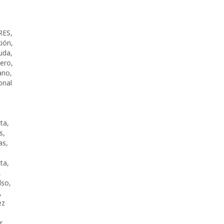
RES
,
ción
,
uda
,
jero
,
ano
,
onal
lta
,
s
,
as
,
ta
,
,
lso
,
,
ez
r
,