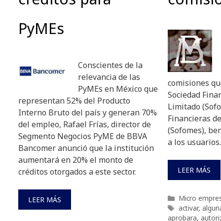
PyMEs
Conscientes de la
relevancia de las
comisiones qu
PyMEs en México que
Sociedad Fina
representan 52% del Producto
Limitado (Sofo
Interno Bruto del país y generan 70%
Financieras d
del empleo, Rafael Frías, director de
(Sofomes), be
Segmento Negocios PyME de BBVA
a los usuarios
Bancomer anunció que la institución
aumentará en 20% el monto de
LEER MÁS
créditos otorgados a este sector.
Categorías
Micro empre
LEER MÁS
Etiquetas
activar
,
algun
aprobara
,
autori