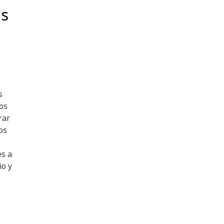
os
s
os
rar
os
es a
ño y