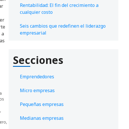
Rentabilidad: El fin del crecimiento a
ar
cualquier costo
er
Seis cambios que redefinen el liderazgo
rte
empresarial
 a
ias
Secciones
Emprendedores
Micro empresas
a
ros
Pequeñas empresas
,
Medianas empresas
nero
,