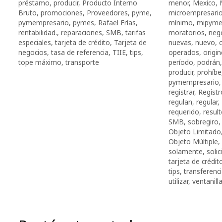
préstamo
,
producir
,
Producto Interno
menor
,
Mexico
,
Bruto
,
promociones
,
Proveedores
,
pyme
,
microempresari
pymempresario
,
pymes
,
Rafael Frías
,
mínimo
,
mipyme
rentabilidad.
,
reparaciones
,
SMB
,
tarifas
moratorios
,
neg
especiales
,
tarjeta de crédito
,
Tarjeta de
nuevas
,
nuevo
,
negocios
,
tasa de referencia
,
TIIE
,
tips
,
operados
,
origin
tope máximo
,
transporte
período
,
podrán
producir
,
prohíbe
pymempresario
registrar
,
Registr
regulan
,
regular
,
requerido
,
result
SMB
,
sobregiro
Objeto Limitado
Objeto Múltiple
,
solamente
,
solic
tarjeta de crédit
tips
,
transferenc
utilizar
,
ventanill