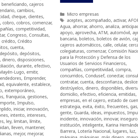
,
beneficiando
,
cajeros
lendario
,
cambios
,
Categorías
Micro empresas
tidad
,
cheque
,
clientes
,
Etiquetas
aceptes
,
acompañado
,
activar
,
AFO
,
cobro
,
cobros
,
comenzar
,
Agua
,
ahorrar
,
ahorro
,
analiza
,
anticipa
pañías
,
competitividad
,
apoyo
,
aprovecha
,
ATM
,
automóvil
,
ay
tar
,
Congreso
,
Consultas
,
bancaria
,
boletos
,
boletos de avión
,
ca
,
crédito
,
Crédito
cajeros automáticos
,
calle
,
celular
,
cerc
itos
,
cuenta
,
colegiaturas
,
comenzar
,
Comisión Naci
depósito
,
depósitos
,
para la Protección y Defensa de los
,
dinero
,
disposiciones
,
Usuarios de Servicios Financieros
,
iliación
,
durante
,
efectivo
,
compañías
,
competitividad
,
compra
,
a Mayén-Lugo
,
emitir
,
concurridos
,
Condusef
,
conectar
,
consu
endedores
,
Emprender
,
contratar
,
cuenta
,
desconfianza
,
deslice
ad
,
equivalente
,
establece
,
destrúyelos
,
dinero
,
disponibles
,
divers
to
,
extemporáneo
,
domicilio
,
efectivo
,
eficiencia
,
emitidas
,
os
,
franquicia
,
gestiones
,
empresas
,
en el cajero
,
estado de cuen
importe
,
Impulso
,
estrategia
,
evita
,
éxito
,
frecuentes
,
gas
mplido
,
iniciar
,
innovación
,
gente
,
Guarda
,
ideas
,
impuestos
,
Impu
iones
,
intento
,
intereses
,
incidente
,
innovación
,
innovar
,
inseguro
es
,
ley
,
limitan
,
límite
,
institución
,
inteligente
,
Karina Hernánd
uidan
,
lleven
,
mantener
,
Barrera
,
Lotería Nacional
,
lugares
,
luz
,
ianas
,
mejor
,
mejorar
,
máquina
,
máquinas
,
más dinero
,
mayo