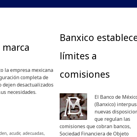
Banxico establec
a marca
límites a
to la empresa mexicana
comisiones
iguración completa de
o dejen desactualizados
sus necesidades.
El Banco de Méxic
(Banxico) interpu
nuevas disposicio
que regulan las
comisiones que cobran bancos,
den
,
acudir
,
adecuadas
,
Sociedad Financiera de Objeto