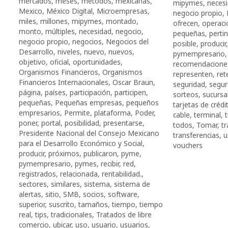
mercados
,
meses
,
métodos
,
mexicanas
,
mipymes
,
neces
Mexico
,
México Digital
,
Microempresas
,
negocio propio
,
miles
,
millones
,
mipymes
,
montado
,
ofrecen
,
operaci
monto
,
múltiples
,
necesidad
,
negocio
,
pequeñas
,
perti
negocio propio
,
negocios
,
Negocios del
posible
,
producir
Desarrollo
,
niveles
,
nuevo
,
nuevos
,
pymempresario
objetivo
,
oficial
,
oportunidades
,
recomendacione
Organismos Financieros
,
Organismos
representen
,
ret
Financieros Internacionales
,
Oscar Braun
,
seguridad
,
segu
página
,
países
,
participación
,
participen
,
sorteos
,
sucursa
pequeñas
,
Pequeñas empresas
,
pequeños
tarjetas de crédi
empresarios
,
Permite
,
plataforma
,
Poder
,
cable
,
terminal
,
poner
,
portal
,
posibilidad
,
presentarse
,
todos
,
Tomar
,
t
Presidente Nacional del Consejo Mexicano
transferencias
,
u
para el Desarrollo Económico y Social
,
vouchers
producir
,
próximos
,
publicaron
,
pyme
,
pymempresario
,
pymes
,
recibir
,
red
,
registrados
,
relacionada
,
rentabilidad.
,
sectores
,
similares
,
sistema
,
sistema de
alertas
,
sitio
,
SMB
,
socios
,
software
,
superior
,
suscrito
,
tamaños
,
tiempo
,
tiempo
real
,
tips
,
tradicionales
,
Tratados de libre
comercio
,
ubicar
,
uso
,
usuario
,
usuarios
,