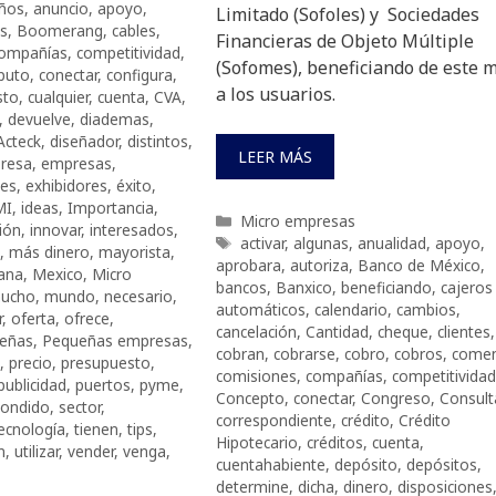
ños
,
anuncio
,
apoyo
,
Limitado (Sofoles) y Sociedades
s
,
Boomerang
,
cables
,
Financieras de Objeto Múltiple
ompañías
,
competitividad
,
(Sofomes), beneficiando de este 
puto
,
conectar
,
configura
,
a los usuarios.
sto
,
cualquier
,
cuenta
,
CVA
,
,
devuelve
,
diademas
,
Acteck
,
diseñador
,
distintos
,
LEER MÁS
resa
,
empresas
,
tes
,
exhibidores
,
éxito
,
MI
,
ideas
,
Importancia
,
Categorías
Micro empresas
ión
,
innovar
,
interesados
,
Etiquetas
activar
,
algunas
,
anualidad
,
apoyo
,
,
más dinero
,
mayorista
,
aprobara
,
autoriza
,
Banco de México
,
ana
,
Mexico
,
Micro
bancos
,
Banxico
,
beneficiando
,
cajeros
ucho
,
mundo
,
necesario
,
automáticos
,
calendario
,
cambios
,
r
,
oferta
,
ofrece
,
cancelación
,
Cantidad
,
cheque
,
clientes
,
eñas
,
Pequeñas empresas
,
cobran
,
cobrarse
,
cobro
,
cobros
,
comen
,
precio
,
presupuesto
,
comisiones
,
compañías
,
competitividad
publicidad
,
puertos
,
pyme
,
Concepto
,
conectar
,
Congreso
,
Consult
pondido
,
sector
,
correspondiente
,
crédito
,
Crédito
ecnología
,
tienen
,
tips
,
Hipotecario
,
créditos
,
cuenta
,
n
,
utilizar
,
vender
,
venga
,
cuentahabiente
,
depósito
,
depósitos
,
determine
,
dicha
,
dinero
,
disposiciones