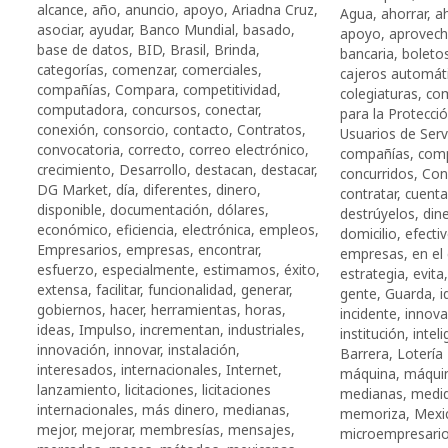
alcance
,
año
,
anuncio
,
apoyo
,
Ariadna Cruz
,
Agua
,
ahorrar
,
a
asociar
,
ayudar
,
Banco Mundial
,
basado
,
apoyo
,
aprovec
base de datos
,
BID
,
Brasil
,
Brinda
,
bancaria
,
boleto
categorías
,
comenzar
,
comerciales
,
cajeros automát
compañías
,
Compara
,
competitividad
,
colegiaturas
,
co
computadora
,
concursos
,
conectar
,
para la Protecci
conexión
,
consorcio
,
contacto
,
Contratos
,
Usuarios de Serv
convocatoria
,
correcto
,
correo electrónico
,
compañías
,
comp
crecimiento
,
Desarrollo
,
destacan
,
destacar
,
concurridos
,
Con
DG Market
,
día
,
diferentes
,
dinero
,
contratar
,
cuenta
disponible
,
documentación
,
dólares
,
destrúyelos
,
din
económico
,
eficiencia
,
electrónica
,
empleos
,
domicilio
,
efecti
Empresarios
,
empresas
,
encontrar
,
empresas
,
en el
esfuerzo
,
especialmente
,
estimamos
,
éxito
,
estrategia
,
evita
extensa
,
facilitar
,
funcionalidad
,
generar
,
gente
,
Guarda
,
i
gobiernos
,
hacer
,
herramientas
,
horas
,
incidente
,
innova
ideas
,
Impulso
,
incrementan
,
industriales
,
institución
,
intel
innovación
,
innovar
,
instalación
,
Barrera
,
Lotería
interesados
,
internacionales
,
Internet
,
máquina
,
máqui
lanzamiento
,
licitaciones
,
licitaciones
medianas
,
medi
internacionales
,
más dinero
,
medianas
,
memoriza
,
Mexi
mejor
,
mejorar
,
membresías
,
mensajes
,
microempresari