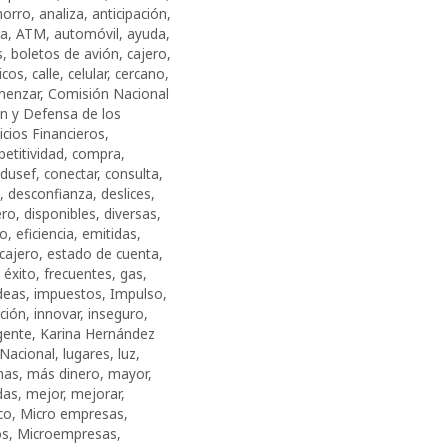
horro
,
analiza
,
anticipación
,
ha
,
ATM
,
automóvil
,
ayuda
,
s
,
boletos de avión
,
cajero
,
icos
,
calle
,
celular
,
cercano
,
menzar
,
Comisión Nacional
ón y Defensa de los
icios Financieros
,
etitividad
,
compra
,
dusef
,
conectar
,
consulta
,
,
desconfianza
,
deslices
,
ero
,
disponibles
,
diversas
,
vo
,
eficiencia
,
emitidas
,
 cajero
,
estado de cuenta
,
,
éxito
,
frecuentes
,
gas
,
deas
,
impuestos
,
Impulso
,
ción
,
innovar
,
inseguro
,
igente
,
Karina Hernández
 Nacional
,
lugares
,
luz
,
nas
,
más dinero
,
mayor
,
das
,
mejor
,
mejorar
,
co
,
Micro empresas
,
os
,
Microempresas
,