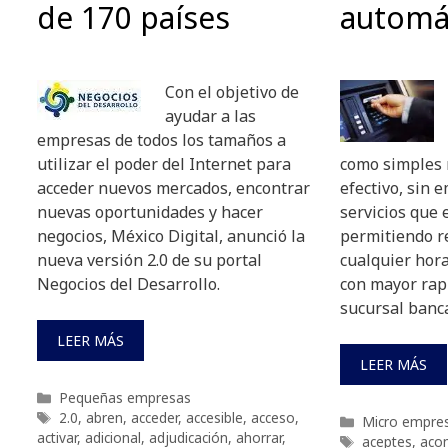
de 170 países
automá
Con el objetivo de
ayudar a las
empresas de todos los tamaños a
utilizar el poder del Internet para
como simples 
acceder nuevos mercados, encontrar
efectivo, sin 
nuevas oportunidades y hacer
servicios que 
negocios, México Digital, anunció la
permitiendo re
nueva versión 2.0 de su portal
cualquier hora
Negocios del Desarrollo.
con mayor rap
sucursal banca
LEER MÁS
LEER MÁS
Categorías
Pequeñas empresas
Etiquetas
2.0
,
abren
,
acceder
,
accesible
,
acceso
,
Categorías
Micro empre
activar
,
adicional
,
adjudicación
,
ahorrar
,
Etiquetas
aceptes
,
aco