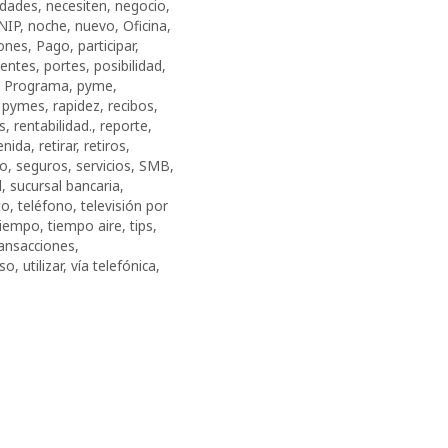
idades
,
necesiten
,
negocio
,
NIP
,
noche
,
nuevo
,
Oficina
,
ones
,
Pago
,
participar
,
nentes
,
portes
,
posibilidad
,
,
Programa
,
pyme
,
,
pymes
,
rapidez
,
recibos
,
s
,
rentabilidad.
,
reporte
,
enida
,
retirar
,
retiros
,
ro
,
seguros
,
servicios
,
SMB
,
l
,
sucursal bancaria
,
to
,
teléfono
,
televisión por
tiempo
,
tiempo aire
,
tips
,
ransacciones
,
so
,
utilizar
,
vía telefónica
,