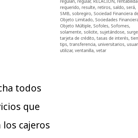
regulan
,
regular
,
RELACIÓN
,
rentabilida
requerido
,
resulte
,
retiros
,
saldo
,
será
,
SMB
,
sobregiro
,
Sociedad Financiera d
Objeto Limitado
,
Sociedades Financier
Objeto Múltiple
,
Sofoles
,
Sofomes
,
solamente
,
solicite
,
sujetándose
,
surg
tarjeta de crédito
,
tasas de interés
,
tie
tips
,
transferencia
,
universitarios
,
usuar
utilizar
,
ventanilla
,
vetar
cha todos
vicios que
 los cajeros