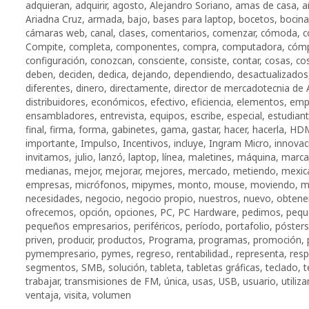
adquieran
,
adquirir
,
agosto
,
Alejandro Soriano
,
amas de casa
,
a
Ariadna Cruz
,
armada
,
bajo
,
bases para laptop
,
bocetos
,
bocina
cámaras web
,
canal
,
clases
,
comentarios
,
comenzar
,
cómoda
,
c
Compite
,
completa
,
componentes
,
compra
,
computadora
,
cóm
configuración
,
conozcan
,
consciente
,
consiste
,
contar
,
cosas
,
co
deben
,
deciden
,
dedica
,
dejando
,
dependiendo
,
desactualizados
diferentes
,
dinero
,
directamente
,
director de mercadotecnia de 
distribuidores
,
económicos
,
efectivo
,
eficiencia
,
elementos
,
emp
ensambladores
,
entrevista
,
equipos
,
escribe
,
especial
,
estudian
final
,
firma
,
forma
,
gabinetes
,
gama
,
gastar
,
hacer
,
hacerla
,
HD
importante
,
Impulso
,
Incentivos
,
incluye
,
Ingram Micro
,
innovac
invitamos
,
julio
,
lanzó
,
laptop
,
línea
,
maletines
,
máquina
,
marca
medianas
,
mejor
,
mejorar
,
mejores
,
mercado
,
metiendo
,
mexic
empresas
,
micrófonos
,
mipymes
,
monto
,
mouse
,
moviendo
,
m
necesidades
,
negocio
,
negocio propio
,
nuestros
,
nuevo
,
obtene
ofrecemos
,
opción
,
opciones
,
PC
,
PC Hardware
,
pedimos
,
pequ
pequeños empresarios
,
periféricos
,
período
,
portafolio
,
pósters
priven
,
producir
,
productos
,
Programa
,
programas
,
promoción
,
pymempresario
,
pymes
,
regreso
,
rentabilidad.
,
representa
,
res
segmentos
,
SMB
,
solución
,
tableta
,
tabletas gráficas
,
teclado
,
t
trabajar
,
transmisiones de FM
,
única
,
usas
,
USB
,
usuario
,
utiliza
ventaja
,
visita
,
volumen