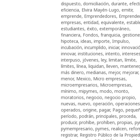
dispuesto
,
domiciliación
,
durante
,
efect
eficiencia
,
Elvira Mayén-Lugo
,
emitir
,
emprende
,
Emprendedores
,
Emprende
empresas
,
entidad
,
equivalente
,
establ
estudiantes
,
éxito
,
extemporáneo
,
financiera
,
Fondos
,
franquicia
,
gestione
hipoteca
,
ideas
,
importe
,
Impulso
,
incubación
,
incumplido
,
iniciar
,
innovaci
innovar
,
instituciones
,
intento
,
interese
interpuso
,
jóvenes
,
ley
,
limitan
,
límite
,
límites
,
línea
,
liquidan
,
lleven
,
mantener
más dinero
,
medianas
,
mejor
,
mejorar
,
menor
,
Mexico
,
Micro empresas
,
microempresarios
,
Microempresas
,
mínimo
,
mipymes
,
modo
,
monto
,
moratorios
,
negocio
,
negocio propio
,
nuevas
,
nuevo
,
operación
,
operaciones
operados
,
origine
,
pagar
,
Pago
,
peque
período
,
podrán
,
principales
,
proceda
,
producir
,
prohíbe
,
prohíben
,
propias
,
p
pymempresario
,
pymes
,
realicen
,
refo
registrar
,
Registro Público de la Propie