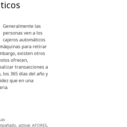
ticos
Generalmente las
personas ven a los
cajeros automáticos
máquinas para retirar
embargo, existen otros
estos ofrecen,
alizar transacciones a
, los 365 días del año y
idez que en una
ria.
sas
mpañado
,
activar
,
AFORES
,