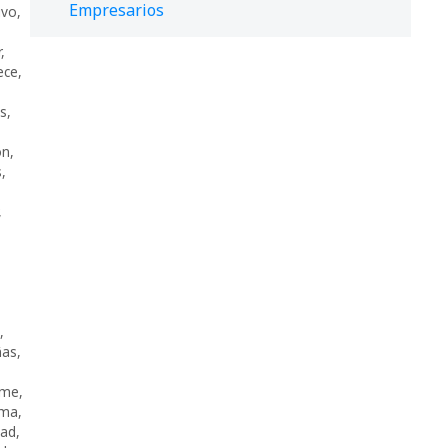
Empresarios
ivo
,
r
,
ece
,
s
,
ón
,
s
,
,
,
ñas
,
yme
,
rma
,
dad
,